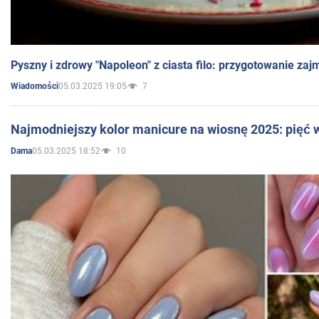
Pyszny i zdrowy "Napoleon" z ciasta filo: przygotowanie zaj
05.03.2025 19:05
7
Wiadomości
Najmodniejszy kolor manicure na wiosnę 2025: pięć
05.03.2025 18:52
10
Dama