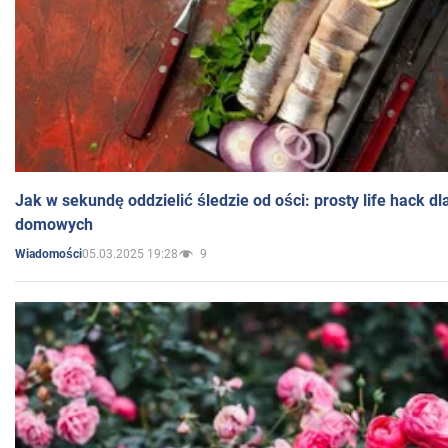
Jak w sekundę oddzielić śledzie od ości: prosty life hack d
domowych
05.03.2025 19:28
9
Wiadomości