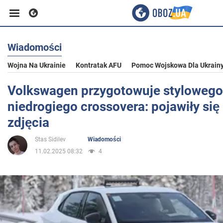
Wiadomości
Biznes
Wojna Na Ukrainie
Kontratak AFU
Pomoc Wojskowa Dla Ukrain
Sport
Volkswagen przygotowuje stylowego
niedrogiego crossovera: pojawiły si
Rozrywka
zdjęcia
Stas Sidilev
Wiadomości
Życie
11.02.2025 08:32
4
Polityka
Społeczeństwo