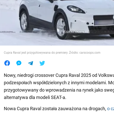
Wojna na Ukrainie
Świat
Jedzenie
Cupra Raval jest przygotowywana do premiery. Źródło: carscoops.com
Nowy, niedrogi crossover Cupra Raval 2025 od Volksw
podzespołach współdzielonych z innymi modelami. Mo
przygotowywany do wprowadzenia na rynek jako sweg
alternatywa dla modeli SEAT-a.
Nowa Cupra Raval została zauważona na drogach,
o 