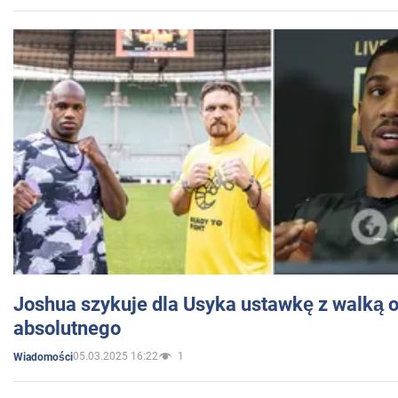
Joshua szykuje dla Usyka ustawkę z walką o 
absolutnego
05.03.2025 16:22
1
Wiadomości