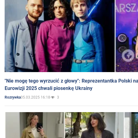
"Nie mogę tego wyrzucić z głowy": Reprezentantka Polski n
Eurowizji 2025 chwali piosenkę Ukrainy
05.03.2025 16:18
3
Rozrywka