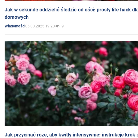
Jak w sekundę oddzielić śledzie od ości: prosty life hack d
domowych
05.03.2025 19:28
9
Wiadomości
Jak przycinać róże, aby kwitły intensywnie: instrukcje krok