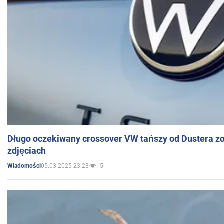
Długo oczekiwany crossover VW tańszy od Dustera zo
zdjęciach
05.03.2025 23:23
5
Wiadomości