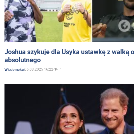
Joshua szykuje dla Usyka ustawkę z walką o 
absolutnego
05.03.2025 16:22
1
Wiadomości