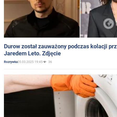
Durow został zauważony podczas kolacji prz
Jaredem Leto. Zdjęcie
05.03.2025 19:45
36
Rozrywka