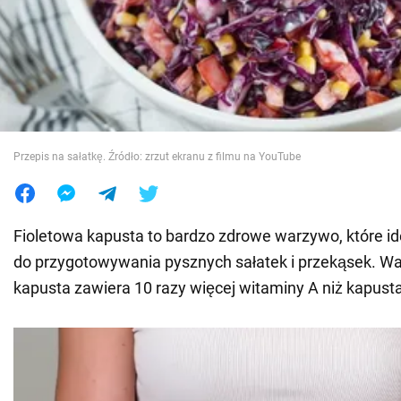
Wojna na Ukrainie
Świat
Jedzenie
Przepis na sałatkę. Źródło: zrzut ekranu z filmu na YouTube
Fioletowa kapusta to bardzo zdrowe warzywo, które id
do przygotowywania pysznych sałatek i przekąsek. Wa
kapusta zawiera 10 razy więcej witaminy A niż kapusta