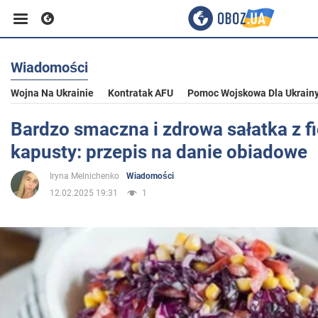
Wiadomości
Biznes
Wojna Na Ukrainie
Kontratak AFU
Pomoc Wojskowa Dla Ukrain
Sport
Bardzo smaczna i zdrowa sałatka z f
kapusty: przepis na danie obiadowe
Rozrywka
Iryna Melnichenko
Wiadomości
12.02.2025 19:31
1
Życie
Polityka
Społeczeństwo