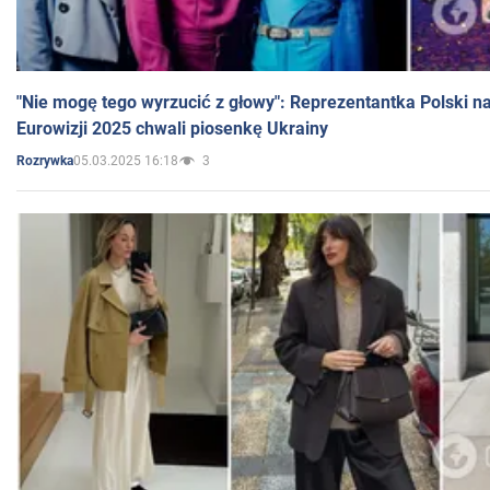
"Nie mogę tego wyrzucić z głowy": Reprezentantka Polski n
Eurowizji 2025 chwali piosenkę Ukrainy
05.03.2025 16:18
3
Rozrywka