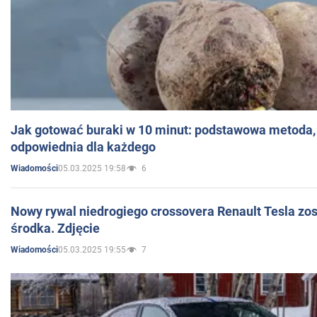
Jak gotować buraki w 10 minut: podstawowa metoda, 
odpowiednia dla każdego
05.03.2025 19:58
6
Wiadomości
Nowy rywal niedrogiego crossovera Renault Tesla zo
środka. Zdjęcie
05.03.2025 19:55
7
Wiadomości