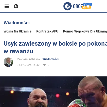
Wiadomości
Biznes
Wojna Na Ukrainie
Kontratak AFU
Pomoc Wojskowa Dla Ukrain
Sport
Usyk zawieszony w boksie po pokona
w rewanżu
Rozrywka
Maksym Inshakov
Wiadomości
25.12.2024 15:42
2
Życie
Polityka
Społeczeństwo