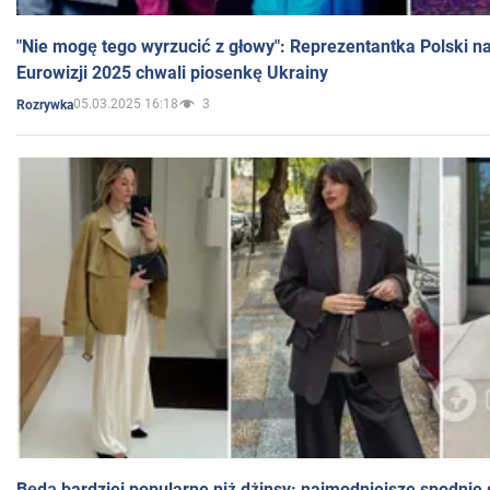
"Nie mogę tego wyrzucić z głowy": Reprezentantka Polski n
Eurowizji 2025 chwali piosenkę Ukrainy
05.03.2025 16:18
3
Rozrywka
Będą bardziej popularne niż dżinsy: najmodniejsze spodnie 