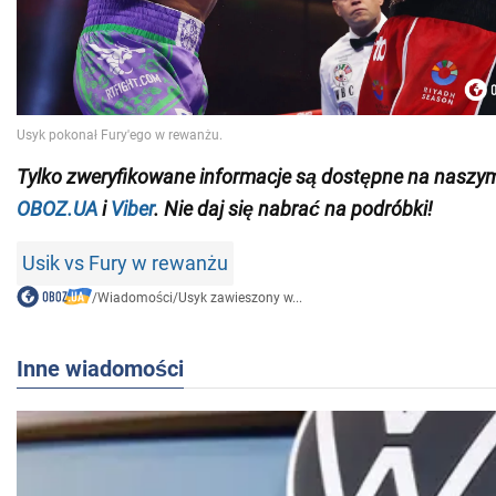
Tylko
zweryfikowane informacje są dostępne na naszy
OBOZ.UA
i
Viber
. Nie daj się nabrać na podróbki!
Usik vs Fury w rewanżu
/
Wiadomości
/
Usyk zawieszony w...
Inne wiadomości