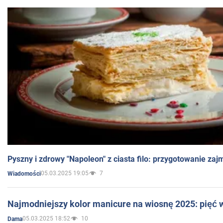
Pyszny i zdrowy "Napoleon" z ciasta filo: przygotowanie zaj
05.03.2025 19:05
7
Wiadomości
Najmodniejszy kolor manicure na wiosnę 2025: pięć
05.03.2025 18:52
10
Dama