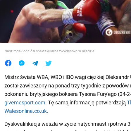
Wojna na Ukrainie
Świat
Jedzenie
Nasz rodak odniósł spektakularne zwycięstwo w Rijadzie
Mistrz świata WBA, WBO i IBO wagi ciężkiej Oleksandr 
został zawieszony na ponad trzy tygodnie z powodó
pokonaniu brytyjskiego boksera Tysona Fury'ego (34-2-
givemesport.com
. Tę samą informację potwierdzają
T
Walesonline.co.uk.
Dyskwalifikacja weszła w życie natychmiast i potrwa 36