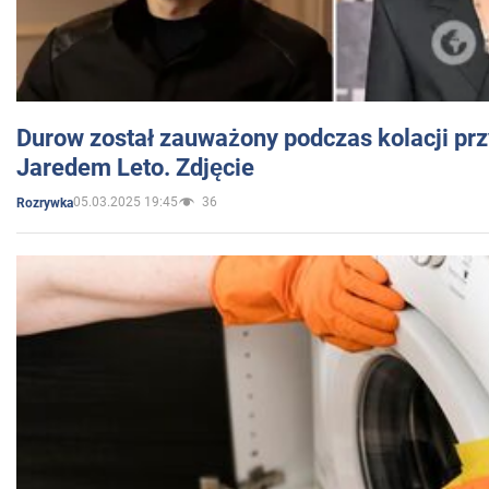
Durow został zauważony podczas kolacji prz
Jaredem Leto. Zdjęcie
05.03.2025 19:45
36
Rozrywka