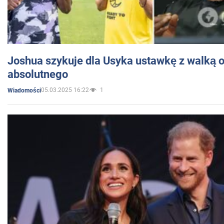
Joshua szykuje dla Usyka ustawkę z walką o 
absolutnego
05.03.2025 16:22
1
Wiadomości