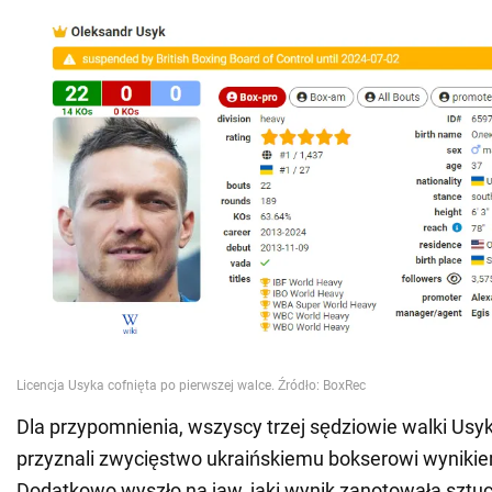
Dla przypomnienia, wszyscy trzej sędziowie walki Usyk
przyznali zwycięstwo ukraińskiemu bokserowi wyniki
Dodatkowo wyszło na jaw, jaki wynik zanotowała sztucz