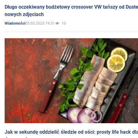
Długo oczekiwany budżetowy crossover VW tańszy od Dust
nowych zdjęciach
05.03.2025 19:31
10
Wiadomości
Jak w sekundę oddzielić śledzie od ości: prosty life hack d