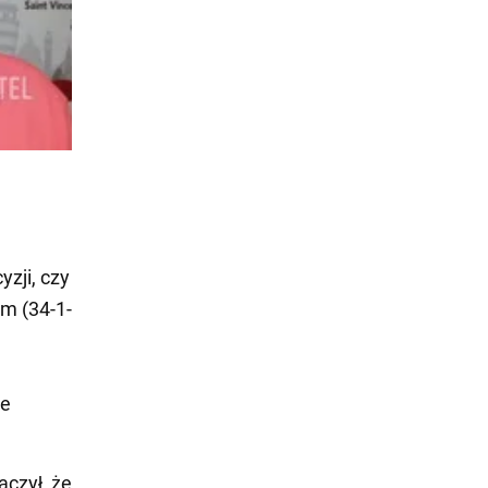
zji, czy
m (34-1-
we
aczył, że