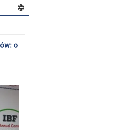
ów: o