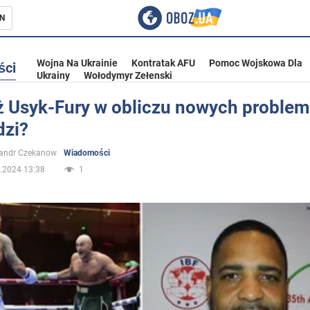
N
Wojna Na Ukrainie
Kontratak AFU
Pomoc Wojskowa Dla
ści
Ukrainy
Wołodymyr Zełenski
 Usyk-Fury w obliczu nowych problem
dzi?
ka
sandr Czekanow
Wiadomości
.2024 13:38
1
eństwo
a Ukrainie