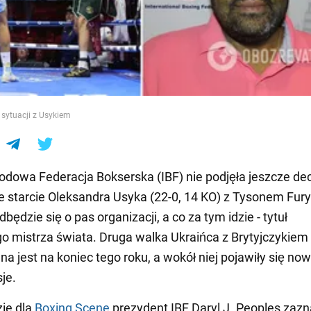
e
sytuacji z Usykiem
dowa Federacja Bokserska (IBF) nie podjęła jeszcze decy
starcie Oleksandra Usyka (22-0, 14 KO) z Tysonem Fury
dbędzie się o pas organizacji, a co za tym idzie - tytuł
o mistrza świata. Druga walka Ukraińca z Brytyjczykiem
a jest na koniec tego roku, a wokół niej pojawiły się no
je.
ie dla
Boxing Scene
prezydent IBF Daryl J. Peoples zazn