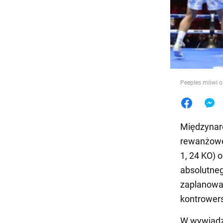
Jedzeni
Peeples mówi o 
Międzynaro
rewanżowe 
1, 24 KO) o
absolutneg
zaplanowan
kontrowers
W wywiadz