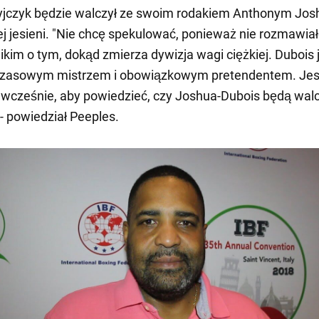
yjczyk będzie walczył ze swoim rodakiem Anthonym Jos
tej jesieni. "Nie chcę spekulować, ponieważ nie rozmawi
nikim o tym, dokąd zmierza dywizja wagi ciężkiej. Dubois 
czasowym mistrzem i obowiązkowym pretendentem. Jes
 wcześnie, aby powiedzieć, czy Joshua-Dubois będą wal
 - powiedział Peeples.