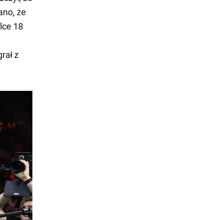
ano, że
lce 18
rał z