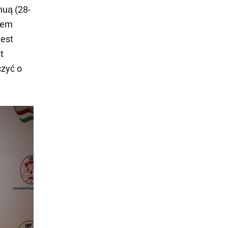
huą (28-
ałem
jest
t
czyć o