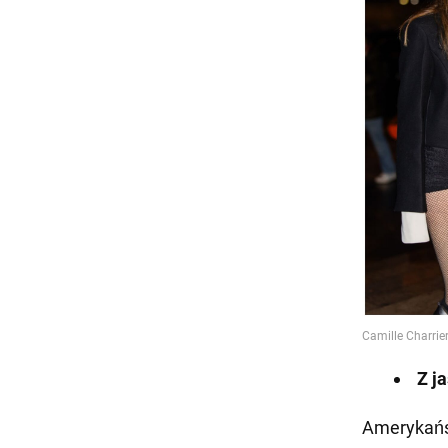
Z j
Amerykańs