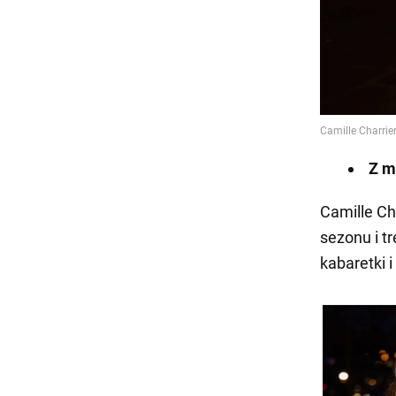
Z m
Camille Cha
sezonu i t
kabaretki i