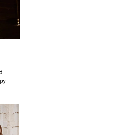
od
opy