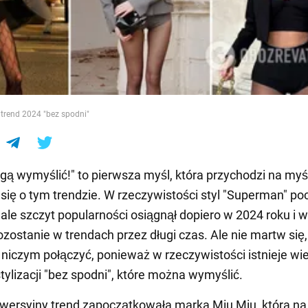
e
trend 2024 "bez spodni"
gą wymyślić!" to pierwsza myśl, która przychodzi na myś
ię o tym trendzie. W rzeczywistości styl "Superman" po
 ale szczyt popularności osiągnął dopiero w 2024 roku i 
ozostanie w trendach przez długi czas. Ale nie martw się,
z niczym połączyć, ponieważ w rzeczywistości istnieje wi
ylizacji "bez spodni", które można wymyślić.
wersyjny trend zapoczątkowała marka Miu Miu, która n