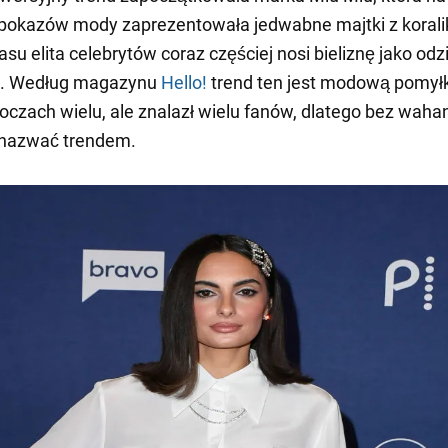
pokazów mody zaprezentowała jedwabne majtki z korali
su elita celebrytów coraz częściej nosi bieliznę jako odz
ą. Według magazynu
Hello!
trend ten jest modową pomyłk
oczach wielu, ale znalazł wielu fanów, dlatego bez waha
nazwać trendem.