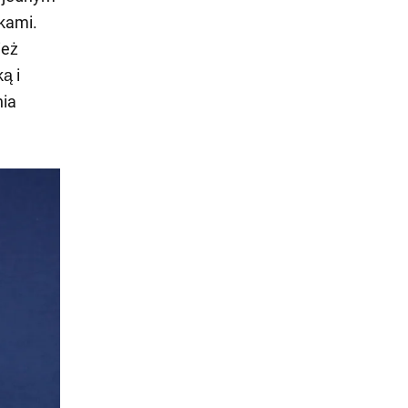
kami.
ież
ą i
nia