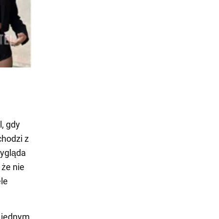
l, gdy
chodzi z
wygląda
 że nie
ele
a jednym