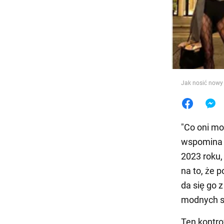
Jedzeni
Jak nosić nowy 
"Co oni mo
wspomina s
2023 roku,
na to, że p
da się go 
modnych st
Ten kontro