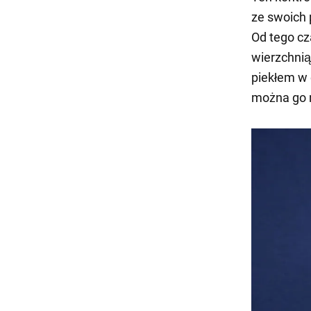
ze swoich 
Od tego cza
wierzchni
piekłem w 
można go 