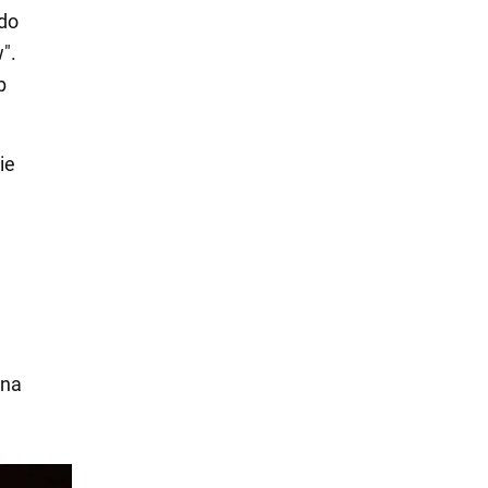
 do
".
b
ie
 na