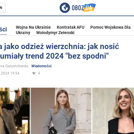
N
Wojna Na Ukrainie
Kontratak AFU
Pomoc Wojskowa Dla
ści
Ukrainy
Wołodymyr Zełenski
a jako odzież wierzchnia: jak nosić
umiały trend 2024 "bez spodni"
ka
ina Galushchenko
Wiadomości
.2024 19:54
4
eństwo
a Ukrainie