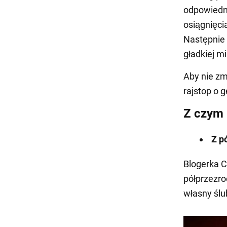
odpowiedni
osiągnięci
Następnie
gładkiej mi
Aby nie zm
rajstop o 
Z czym 
Z p
Blogerka C
półprzezro
własny ślu