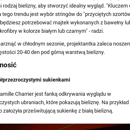
 rodzaj bielizny, aby stworzyć idealny wygląd. "Kluczem
a tego trendu jest wybór stringów do "przyciętych szortów
 będziesz potrzebować majtek wykonanych z bawełny lu
krofibry w kolorze białym lub czarnym" - radzi.
arznąć w chłodnym sezonie, projektantka zaleca noszen
gęstości 20-40 den pod górną warstwą bielizny.
nosić
ółprzezroczystymi sukienkami
amille Charrier jest fanką odkrywania wyglądu w
czystych ubraniach, które pokazują bieliznę. Na przykład
b założyła prześwitującą sukienkę z białą bielizną.