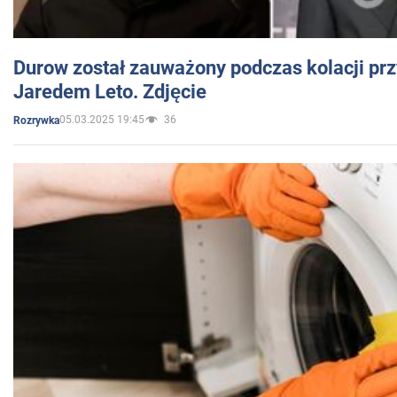
Durow został zauważony podczas kolacji prz
Jaredem Leto. Zdjęcie
05.03.2025 19:45
36
Rozrywka