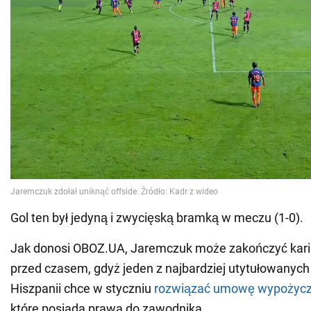
Gol ten był jedyną i zwycięską bramką w meczu (1-0).
Jak donosi OBOZ.UA, Jaremczuk może zakończyć karie
przed czasem, gdyż jeden z najbardziej utytułowanyc
Hiszpanii chce w styczniu
rozwiązać umowę wypożycz
które posiada prawa do zawodnika.