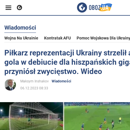
Wiadomości
Biznes
Wojna Na Ukrainie
Kontratak AFU
Pomoc Wojskowa Dla Ukrain
Sport
Piłkarz reprezentacji Ukrainy strzeli
gola w debiucie dla hiszpańskich gig
Rozrywka
przyniósł zwycięstwo. Wideo
Maksym Inshakov
Wiadomości
Życie
06.12.2023 08:33
Polityka
Społeczeństwo