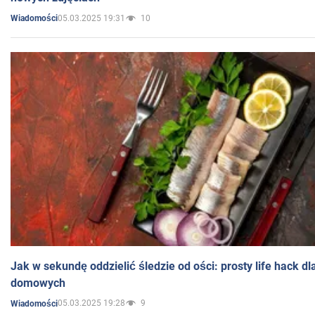
05.03.2025 19:31
10
Wiadomości
Jak w sekundę oddzielić śledzie od ości: prosty life hack d
domowych
05.03.2025 19:28
9
Wiadomości