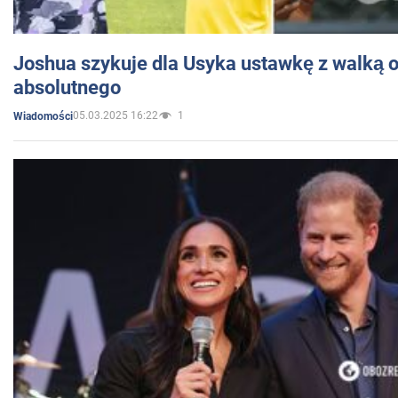
Joshua szykuje dla Usyka ustawkę z walką o 
absolutnego
05.03.2025 16:22
1
Wiadomości