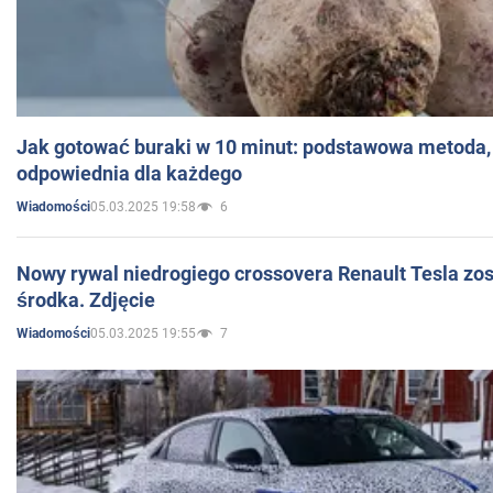
Jak gotować buraki w 10 minut: podstawowa metoda, 
odpowiednia dla każdego
05.03.2025 19:58
6
Wiadomości
Nowy rywal niedrogiego crossovera Renault Tesla zo
środka. Zdjęcie
05.03.2025 19:55
7
Wiadomości