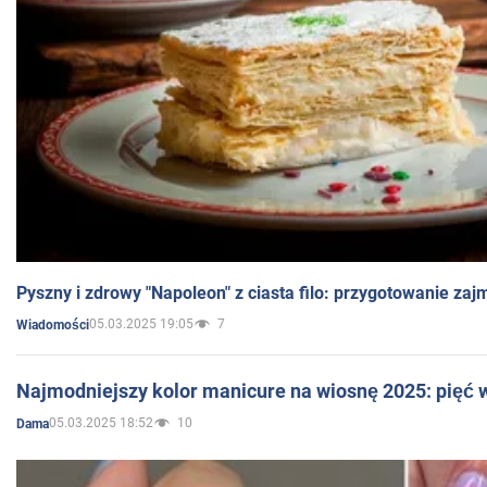
Pyszny i zdrowy "Napoleon" z ciasta filo: przygotowanie zaj
05.03.2025 19:05
7
Wiadomości
Najmodniejszy kolor manicure na wiosnę 2025: pięć
05.03.2025 18:52
10
Dama