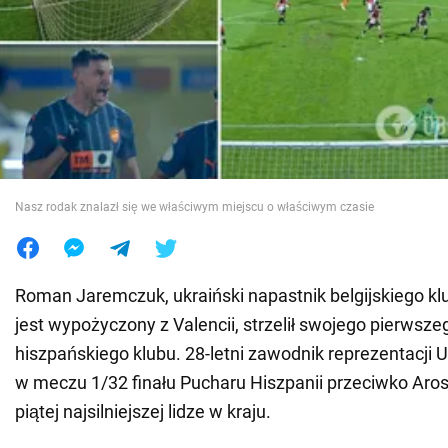
Wojna na Ukrainie
Świat
Jedzenie
Nasz rodak znalazł się we właściwym miejscu o właściwym czasie
Roman Jaremczuk, ukraiński napastnik belgijskiego kl
jest wypożyczony z Valencii, strzelił swojego pierwsze
hiszpańskiego klubu. 28-letni zawodnik reprezentacji Uk
w meczu 1/32 finału Pucharu Hiszpanii przeciwko Arosi
piątej najsilniejszej lidze w kraju.