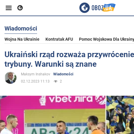
Wiadomości
Biznes
Wojna Na Ukrainie
Kontratak AFU
Pomoc Wojskowa Dla Ukrain
Sport
Ukraiński rząd rozważa przywrócenie
trybuny. Warunki są znane
Rozrywka
Maksym Inshakov
Wiadomości
02.12.2023 11:13
2
Życie
Polityka
Społeczeństwo