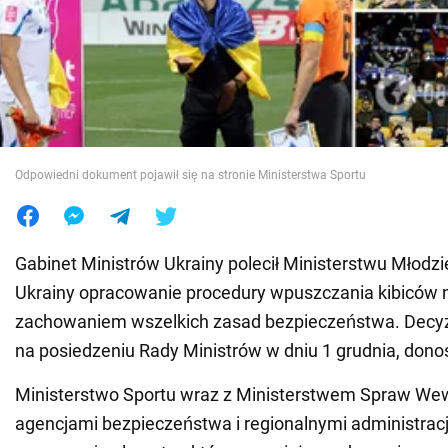
Wojna na Ukrainie
Świat
Jedzenie
Odpowiedni dokument pojawił się na stronie Ministerstwa Sportu
Gabinet Ministrów Ukrainy polecił Ministerstwu Młodzi
Ukrainy opracowanie procedury wpuszczania kibiców n
zachowaniem wszelkich zasad bezpieczeństwa. Decyzj
na posiedzeniu Rady Ministrów w dniu 1 grudnia, dono
Ministerstwo Sportu wraz z Ministerstwem Spraw We
agencjami bezpieczeństwa i regionalnymi administra