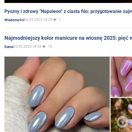
Pyszny i zdrowy "Napoleon" z ciasta filo: przygotowanie zaj
05.03.2025 19:05
7
Wiadomości
Najmodniejszy kolor manicure na wiosnę 2025: pięć
05.03.2025 18:52
10
Dama