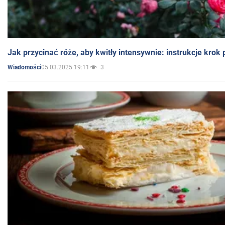
Jak przycinać róże, aby kwitły intensywnie: instrukcje krok
05.03.2025 19:11
3
Wiadomości