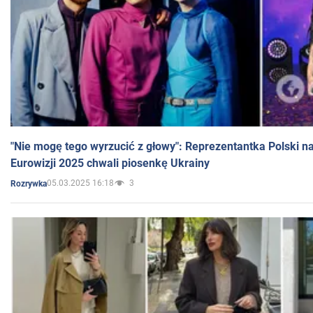
"Nie mogę tego wyrzucić z głowy": Reprezentantka Polski n
Eurowizji 2025 chwali piosenkę Ukrainy
05.03.2025 16:18
3
Rozrywka