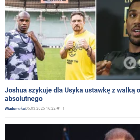
Joshua szykuje dla Usyka ustawkę z walką o 
absolutnego
05.03.2025 16:22
1
Wiadomości