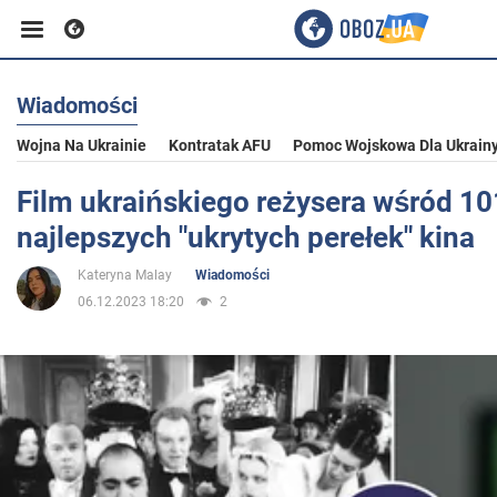
Wiadomości
Biznes
Wojna Na Ukrainie
Kontratak AFU
Pomoc Wojskowa Dla Ukrain
Sport
Film ukraińskiego reżysera wśród 10
najlepszych "ukrytych perełek" kina
Rozrywka
Kateryna Malay
Wiadomości
06.12.2023 18:20
2
Życie
Polityka
Społeczeństwo