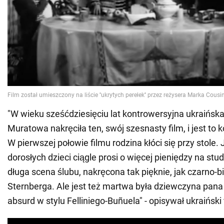
"W wieku sześćdziesięciu lat kontrowersyjna ukraińska
Muratowa nakręciła ten, swój szesnasty film, i jest to k
W pierwszej połowie filmu rodzina kłóci się przy stole. 
dorosłych dzieci ciągle prosi o więcej pieniędzy na stu
długa scena ślubu, nakręcona tak pięknie, jak czarno-bi
Sternberga. Ale jest też martwa była dziewczyna pana 
absurd w stylu Felliniego-Buñuela" - opisywał ukraiński 