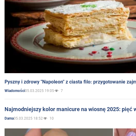
Pyszny i zdrowy "Napoleon" z ciasta filo: przygotowanie zaj
05.03.2025 19:05
7
Wiadomości
Najmodniejszy kolor manicure na wiosnę 2025: pięć
05.03.2025 18:52
10
Dama