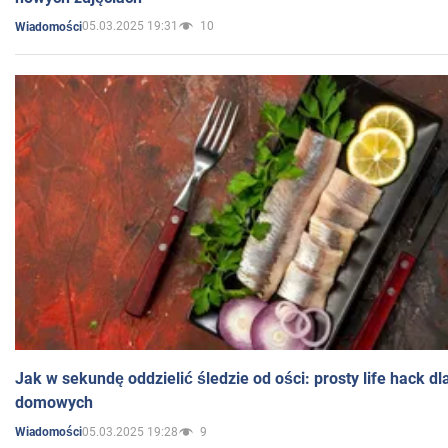
05.03.2025 19:31
10
Wiadomości
Jak w sekundę oddzielić śledzie od ości: prosty life hack d
domowych
05.03.2025 19:28
9
Wiadomości