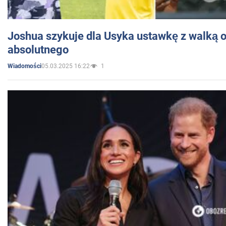
Joshua szykuje dla Usyka ustawkę z walką o 
absolutnego
05.03.2025 16:22
1
Wiadomości