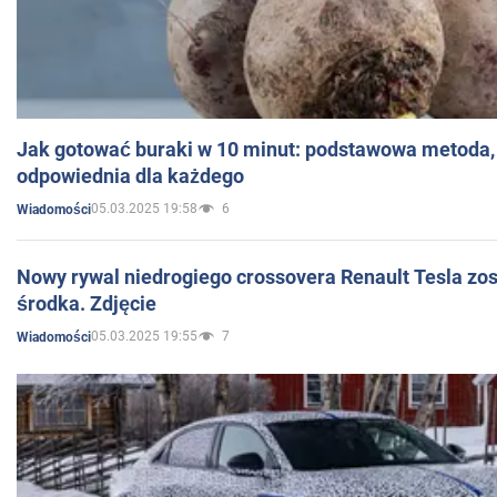
Jak gotować buraki w 10 minut: podstawowa metoda, 
odpowiednia dla każdego
05.03.2025 19:58
6
Wiadomości
Nowy rywal niedrogiego crossovera Renault Tesla zo
środka. Zdjęcie
05.03.2025 19:55
7
Wiadomości