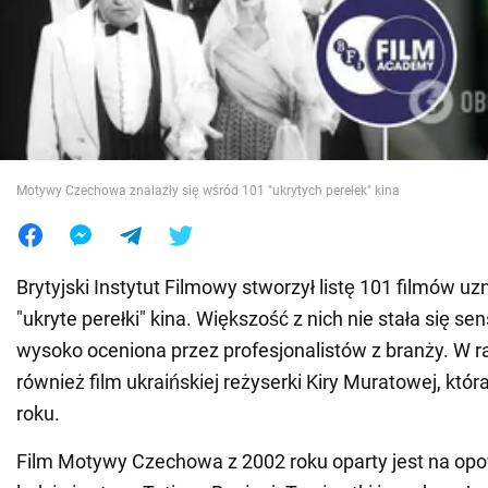
Wojna na Ukrainie
Świat
Jedzenie
Motywy Czechowa znalazły się wśród 101 "ukrytych perełek" kina
Brytyjski Instytut Filmowy stworzył listę 101 filmów 
"ukryte perełki" kina. Większość z nich nie stała się sen
wysoko oceniona przez profesjonalistów z branży. W ra
również film ukraińskiej reżyserki Kiry Muratowej, któ
roku.
Film Motywy Czechowa z 2002 roku oparty jest na opo