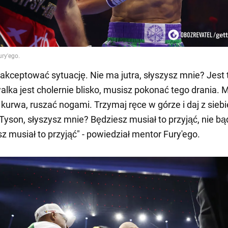
akceptować sytuację. Nie ma jutra, słyszysz mnie? Jest 
walka jest cholernie blisko, musisz pokonać tego drania. 
, kurwa, ruszać nogami. Trzymaj ręce w górze i daj z siebi
Tyson, słyszysz mnie? Będziesz musiał to przyjąć, nie bąd
sz musiał to przyjąć" - powiedział mentor Fury'ego.