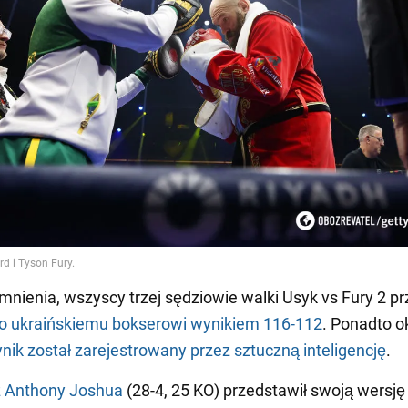
mnienia, wszyscy trzej sędziowie walki Usyk vs Fury 2 pr
o ukraińskiemu bokserowi wynikiem 116-112
. Ponadto o
wynik został zarejestrowany przez sztuczną inteligencję
.
z Anthony Joshua
(28-4, 25 KO) przedstawił swoją wersj