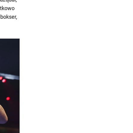
datkowo
 bokser,