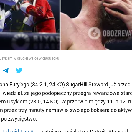
e
 Usykiem w drugiej walce w ciągu roku
ona Fury'ego (34-2-1, 24 KO) SugarHill Steward już przed
i wiedział, że jego podopieczny przegra rewanżowe starc
m Usykiem (23-0, 14 KO). W przerwie między 11. a 12. r
 przez trzy minuty namawiał swojego boksera do aktyw
 po zwycięstwo.
ym
tabloid The Sun
, cytując specjalistę z Detroit. Steward 