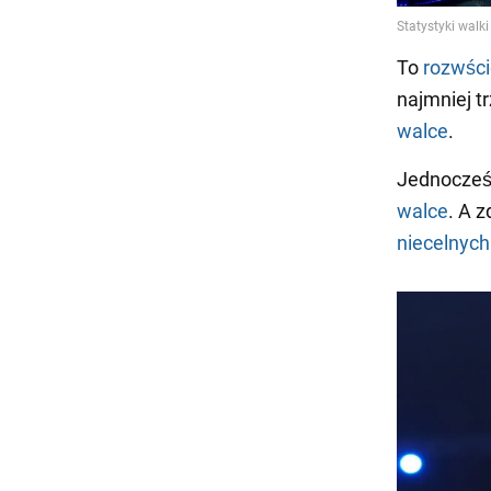
To
rozwści
najmniej t
walce
.
Jednocześ
walce
. A 
niecelnych