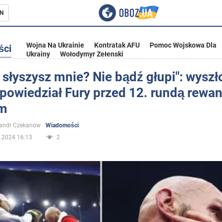
N
Wojna Na Ukrainie
Kontratak AFU
Pomoc Wojskowa Dla
ści
Ukrainy
Wołodymyr Zełenski
 słyszysz mnie? Nie bądź głupi": wyszł
 powiedział Fury przed 12. rundą rewa
ka
em
sandr Czekanow
Wiadomości
.2024 16:13
2
eństwo
a Ukrainie