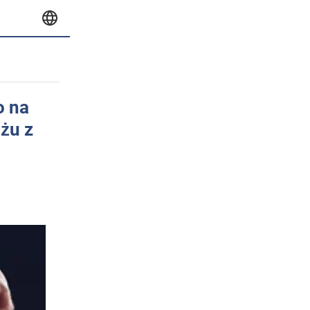
o na
nżu z