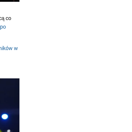
cą co
 po
wników w