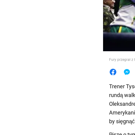
Jedzeni
Fury przegrał z
Trener Tys
rundą walk
Oleksandre
Amerykanin
by sięgnąć
Pisze o t