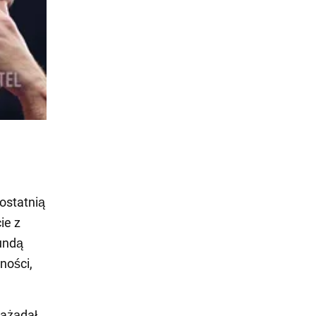
 ostatnią
ie z
undą
ności,
zażądał,