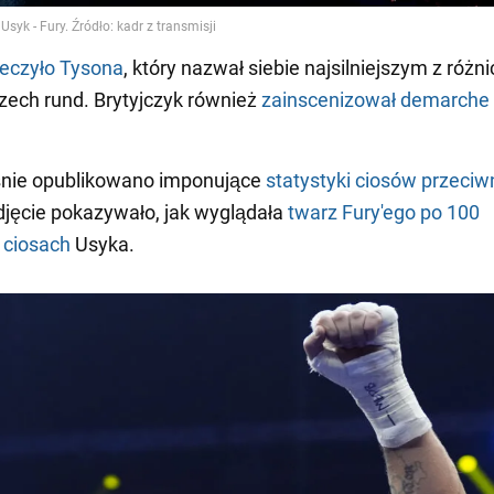
eczyło Tysona
, który nazwał siebie najsilniejszym z różni
rzech rund. Brytyjczyk również
zainscenizował demarche
nie opublikowano imponujące
statystyki ciosów przeci
zdjęcie pokazywało, jak wyglądała
twarz Fury'ego po 100
 ciosach
Usyka.