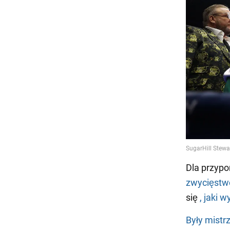
Dla przypo
zwycięstw
się
, jaki 
Były mistr