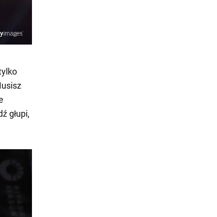
tylko
Musisz
e
ź głupi,