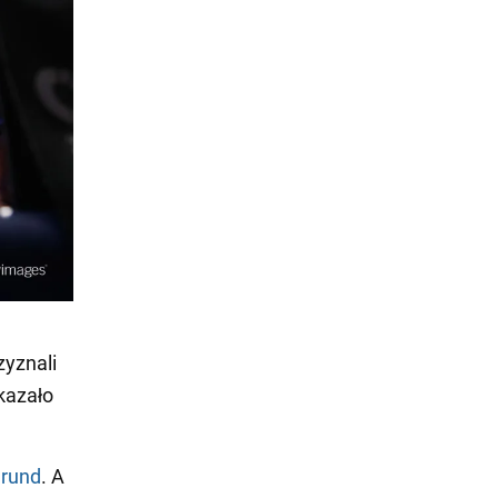
zyznali
kazało
ę
rund
. A