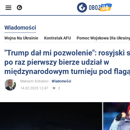
Wiadomości
Biznes
Wojna Na Ukrainie
Kontratak AFU
Pomoc Wojskowa Dla Ukrain
Sport
"Trump dał mi pozwolenie": rosyjski 
po raz pierwszy bierze udział w
Rozrywka
międzynarodowym turnieju pod flagą
Maksym Inshakov
Wiadomości
Życie
14.02.2025 12:47
2
Polityka
Społeczeństwo