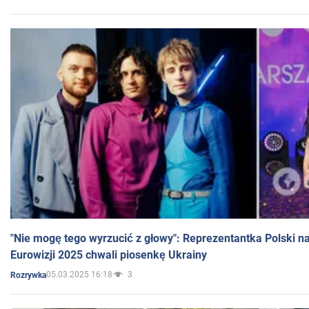
"Nie mogę tego wyrzucić z głowy": Reprezentantka Polski n
Eurowizji 2025 chwali piosenkę Ukrainy
05.03.2025 16:18
3
Rozrywka