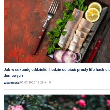
Jak w sekundę oddzielić śledzie od ości: prosty life hack d
domowych
05.03.2025 19:28
9
Wiadomości