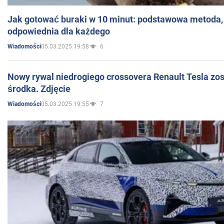
Jak gotować buraki w 10 minut: podstawowa metoda, 
odpowiednia dla każdego
05.03.2025 19:58
6
Wiadomości
Nowy rywal niedrogiego crossovera Renault Tesla zo
środka. Zdjęcie
05.03.2025 19:55
7
Wiadomości