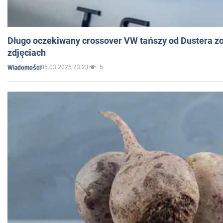
Długo oczekiwany crossover VW tańszy od Dustera zo
zdjęciach
05.03.2025 23:23
5
Wiadomości