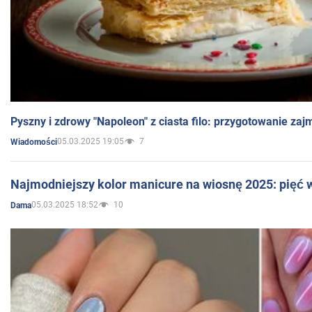
Pyszny i zdrowy "Napoleon" z ciasta filo: przygotowanie zaj
05.03.2025 19:05
7
Wiadomości
Najmodniejszy kolor manicure na wiosnę 2025: pięć
05.03.2025 18:52
10
Dama