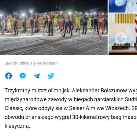
Wojna na Ukrainie
Świat
Jedzenie
Zawody odbyły się we Włoszech
Trzykrotny mistrz olimpijski Aleksander Bolszunow wy
międzynarodowe zawody w biegach narciarskich Sudti
Classic, które odbyły się w Seiser Alm we Włoszech. 2
obwodu briańskiego wygrał 30-kilometrowy bieg maso
klasyczną.