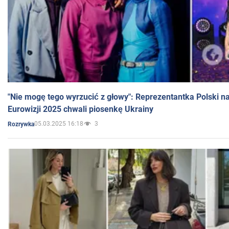
"Nie mogę tego wyrzucić z głowy": Reprezentantka Polski n
Eurowizji 2025 chwali piosenkę Ukrainy
05.03.2025 16:18
3
Rozrywka