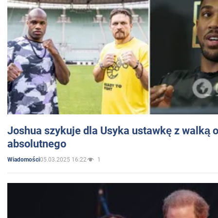
Joshua szykuje dla Usyka ustawkę z walką o 
absolutnego
05.03.2025 16:22
1
Wiadomości