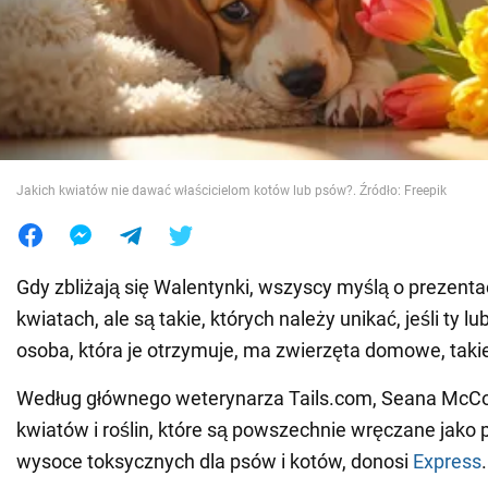
Wojna na Ukrainie
Świat
Jedzenie
Jakich kwiatów nie dawać właścicielom kotów lub psów?. Źródło: Freepik
Gdy zbliżają się Walentynki, wszyscy myślą o prezenta
kwiatach, ale są takie, których należy unikać, jeśli ty lu
osoba, która je otrzymuje, ma zwierzęta domowe, takie 
Według głównego weterynarza Tails.com, Seana McCo
kwiatów i roślin, które są powszechnie wręczane jako 
wysoce toksycznych dla psów i kotów, donosi
Express
.