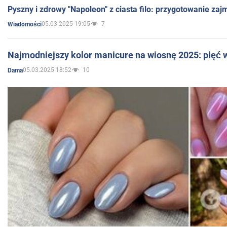
Pyszny i zdrowy "Napoleon" z ciasta filo: przygotowanie zaj
05.03.2025 19:05
7
Wiadomości
Najmodniejszy kolor manicure na wiosnę 2025: pięć
05.03.2025 18:52
10
Dama