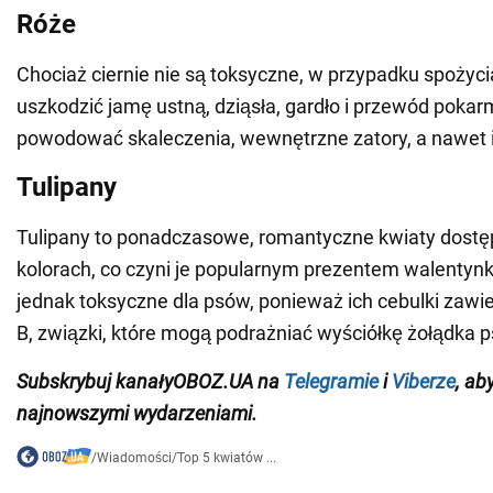
Róże
Chociaż ciernie nie są toksyczne, w przypadku spożyc
uszkodzić jamę ustną, dziąsła, gardło i przewód poka
powodować skaleczenia, wewnętrzne zatory, a nawet i
Tulipany
Tulipany to ponadczasowe, romantyczne kwiaty dostę
kolorach, co czyni je popularnym prezentem walenty
jednak toksyczne dla psów, ponieważ ich cebulki zawiera
B, związki, które mogą podrażniać wyściółkę żołądka p
Subskrybuj
kanały
OBOZ
.
UA na
Telegramie
i
Viberze
, ab
najnowszymi wydarzeniami.
/
Wiadomości
/
Top 5 kwiatów ...