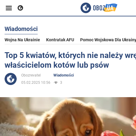
Wiadomości
Biznes
Wojna Na Ukrainie
Kontratak AFU
Pomoc Wojskowa Dla Ukrain
Sport
Top 5 kwiatów, których nie należy wr
właścicielom kotów lub psów
Rozrywka
Obozrevatel
Wiadomości
05.02.2025 10:56
3
Życie
Polityka
Społeczeństwo