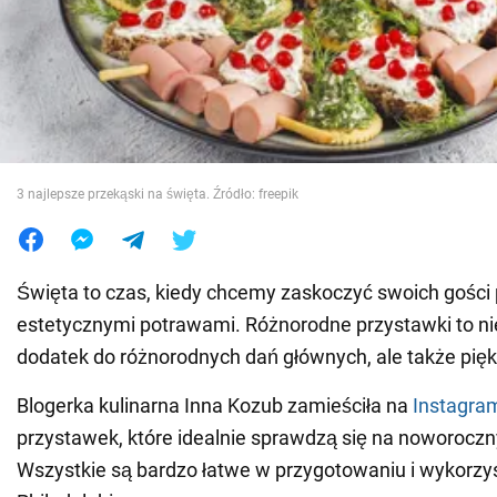
Wojna na Ukrainie
Świat
Jedzenie
3 najlepsze przekąski na święta. Źródło: freepik
Święta to czas, kiedy chcemy zaskoczyć swoich gości 
estetycznymi potrawami. Różnorodne przystawki to nie
dodatek do różnorodnych dań głównych, ale także pięk
Blogerka kulinarna Inna Kozub zamieściła na
Instagra
przystawek, które idealnie sprawdzą się na noworoczn
Wszystkie są bardzo łatwe w przygotowaniu i wykorzys