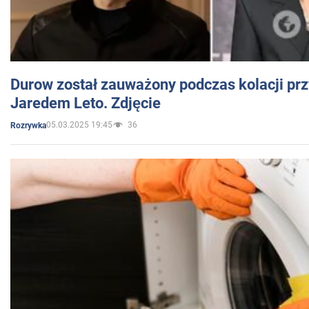
Durow został zauważony podczas kolacji prz
Jaredem Leto. Zdjęcie
05.03.2025 19:45
36
Rozrywka