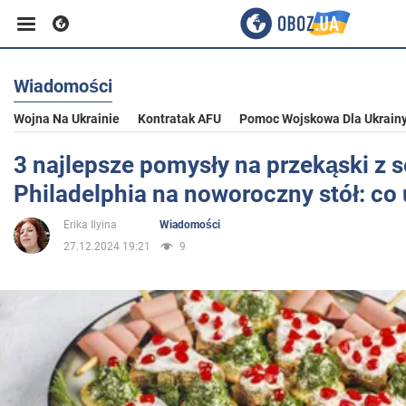
Wiadomości
Biznes
Wojna Na Ukrainie
Kontratak AFU
Pomoc Wojskowa Dla Ukrain
Sport
3 najlepsze pomysły na przekąski z 
Philadelphia na noworoczny stół: c
Rozrywka
Erika Ilyina
Wiadomości
27.12.2024 19:21
9
Życie
Polityka
Społeczeństwo