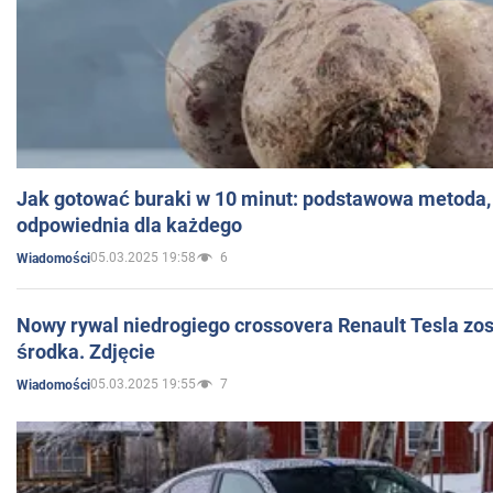
Jak gotować buraki w 10 minut: podstawowa metoda, 
odpowiednia dla każdego
05.03.2025 19:58
6
Wiadomości
Nowy rywal niedrogiego crossovera Renault Tesla zo
środka. Zdjęcie
05.03.2025 19:55
7
Wiadomości