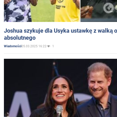
Joshua szykuje dla Usyka ustawkę z walką o 
absolutnego
05.03.2025 16:22
1
Wiadomości