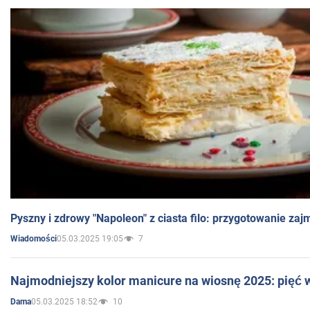
Pyszny i zdrowy "Napoleon" z ciasta filo: przygotowanie zaj
05.03.2025 19:05
7
Wiadomości
Najmodniejszy kolor manicure na wiosnę 2025: pięć
05.03.2025 18:52
10
Dama