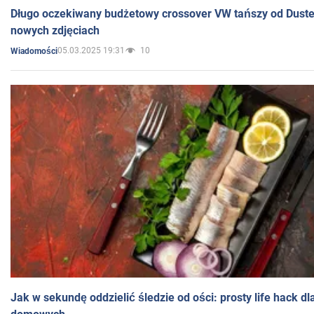
Długo oczekiwany budżetowy crossover VW tańszy od Dust
nowych zdjęciach
05.03.2025 19:31
10
Wiadomości
Jak w sekundę oddzielić śledzie od ości: prosty life hack d