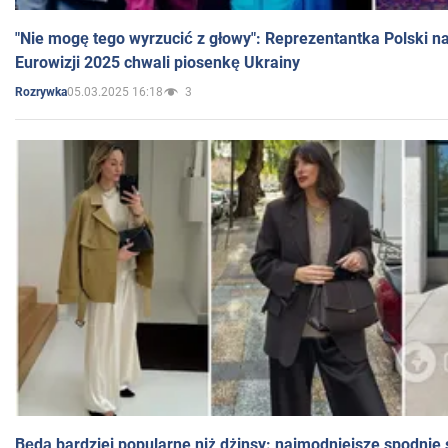
"Nie mogę tego wyrzucić z głowy": Reprezentantka Polski n
Eurowizji 2025 chwali piosenkę Ukrainy
05.03.2025 16:18
3
Rozrywka
Będą bardziej popularne niż dżinsy: najmodniejsze spodnie 