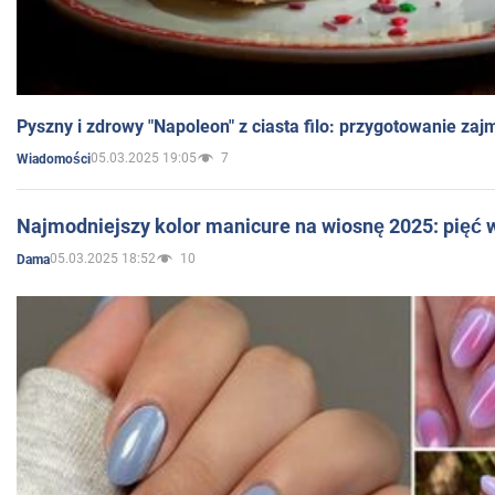
Pyszny i zdrowy "Napoleon" z ciasta filo: przygotowanie zaj
05.03.2025 19:05
7
Wiadomości
Najmodniejszy kolor manicure na wiosnę 2025: pięć
05.03.2025 18:52
10
Dama