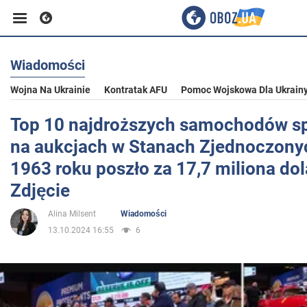
Wiadomości
Biznes
Wojna Na Ukrainie
Kontratak AFU
Pomoc Wojskowa Dla Ukrain
Sport
Top 10 najdroższych samochodów s
na aukcjach w Stanach Zjednoczonych
Rozrywka
1963 roku poszło za 17,7 miliona dol
Zdjęcie
Życie
Alina Milsent
Wiadomości
13.10.2024 16:55
6
Polityka
Społeczeństwo