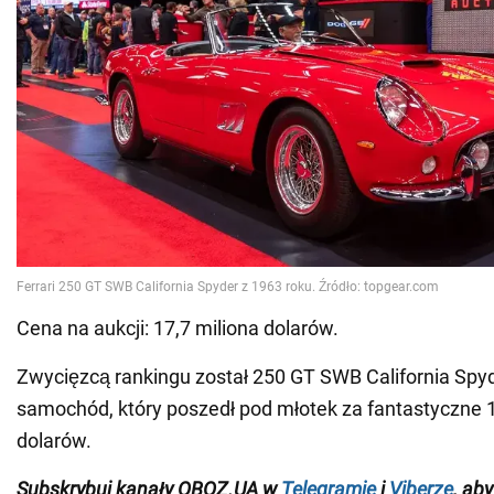
Cena na aukcji: 17,7 miliona dolarów.
Zwycięzcą rankingu został 250 GT SWB California Spyd
samochód, który poszedł pod młotek za fantastyczne 
dolarów.
Subskrybuj kanały OBOZ.UA w
Telegramie
i
Viberze
, ab