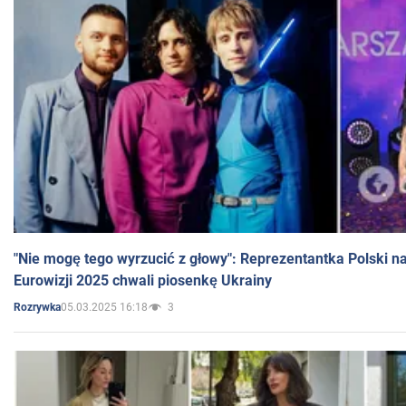
"Nie mogę tego wyrzucić z głowy": Reprezentantka Polski n
Eurowizji 2025 chwali piosenkę Ukrainy
05.03.2025 16:18
3
Rozrywka