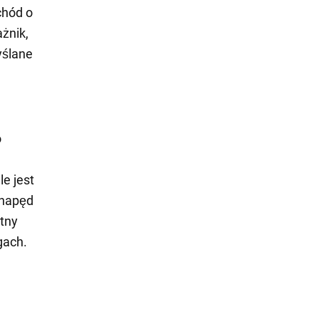
chód o
żnik,
yślane
o
e jest
 napęd
etny
gach.