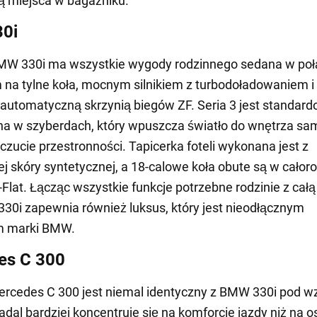
ią miejsca w bagażniku.
0i
MW 330i ma wszystkie wygody rodzinnego sedana w poł
na tylne koła, mocnym silnikiem z turbodoładowaniem i
automatyczną skrzynią biegów ZF. Seria 3 jest standar
a w szyberdach, który wpuszcza światło do wnętrza s
oczucie przestronności. Tapicerka foteli wykonana jest z
j skóry syntetycznej, a 18-calowe koła obute są w całor
Flat. Łącząc wszystkie funkcje potrzebne rodzinie z cał
 330i zapewnia również luksus, który jest nieodłącznym
m marki BMW.
es C 300
ercedes C 300 jest niemal identyczny z BMW 330i pod 
adal bardziej koncentruje się na komforcie jazdy niż na o