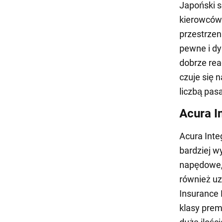
Japoński s
kierowców 
przestrze
pewne i dy
dobrze rea
czuje się 
liczbą pas
Acura I
Acura Inte
bardziej w
napędowe, 
również u
Insurance 
klasy prem