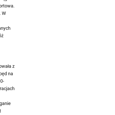
ortowa.
. W
nnych
óż
nowała z
pęd na
,0-
uracjach
ganie
t