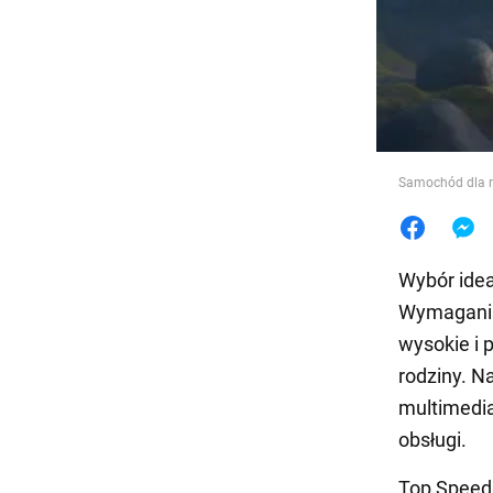
Jedzeni
Samochód dla ro
Wybór idea
Wymagania
wysokie i 
rodziny. N
multimedia
obsługi.
Top Spee