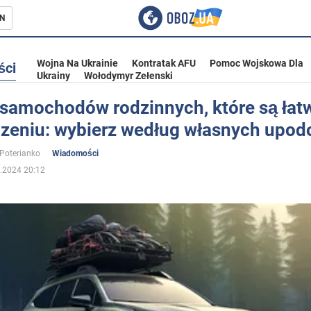
N
Wojna Na Ukrainie
Kontratak AFU
Pomoc Wojskowa Dla
ści
Ukrainy
Wołodymyr Zełenski
 samochodów rodzinnych, które są łat
zeniu: wybierz według własnych upo
ka
 Poterianko
Wiadomości
.2024 20:12
eństwo
a Ukrainie