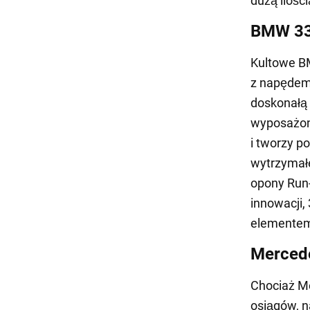
dużą ilośc
BMW 33
Kultowe B
z napędem 
doskonałą 
wyposażon
i tworzy p
wytrzymałe
opony Run-
innowacji,
elemente
Merced
Chociaż M
osiągów, n