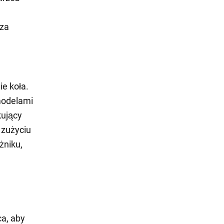
 za
e koła.
 modelami
kujący
 zużyciu
żniku,
a, aby