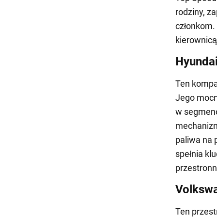
rodziny, z
członkom. 
kierownicą
Hyundai
Ten kompak
Jego mocny
w segmenci
mechanizm 
paliwa na 
spełnia kl
przestronn
Volkswa
Ten przes