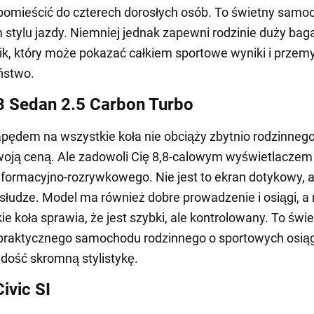
omieścić do czterech dorosłych osób. To świetny samo
stylu jazdy. Niemniej jednak zapewni rodzinie duży baga
ik, który może pokazać całkiem sportowe wyniki i przem
ństwo.
 Sedan 2.5 Carbon Turbo
pędem na wszystkie koła nie obciąży zbytnio rodzinneg
oją ceną. Ale zadowoli Cię 8,8-calowym wyświetlaczem
formacyjno-rozrywkowego. Nie jest to ekran dotykowy, al
słudze. Model ma również dobre prowadzenie i osiągi, a
ie koła sprawia, że jest szybki, ale kontrolowany. To świ
 praktycznego samochodu rodzinnego o sportowych osią
dość skromną stylistykę.
ivic SI