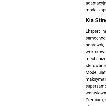
adaptacyj
model zape
Kia Stin
Eksperci n
samochodów
naprawdę w
wektorowa
mechanizm
sterowane 
Model ułat
maksymalne
supersamo
wentylowan
Premium, s