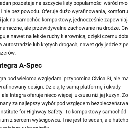
edan pozostaje na szczycie listy popularności wśród mł
i nie bez powodu. Oferuje dużo wyrafinowania, komfortu
ni jak na samochód kompaktowy, jednocześnie zapewniaj
namiczne, ale przewidywalne zachowanie na drodze. Civ
guje nawet na lekkie ruchy kierownicą, dzięki czemu dob
na autostradzie lub krętych drogach, nawet gdy jedzie z p
ażerów.
ntegra A-Spec
gra pod wieloma względami przypomina Civica SI, ale m
yrafinowany design. Dzielą tę samą platformę i układy
ale Integra oferuje nieco więcej luksusu niż jej kuzyn. Zo
znany za najlepszy wybór pod względem bezpieczeństwa
Institute for Highway Safety. To kompaktowy samochód 
ium z sercem wyścigowca. I nie jest to sedan, ale hatch