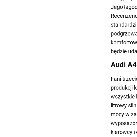
Jego łagod
Recenzenci
standardzi
podgrzewan
komfortowy
będzie ud
Audi A4
Fani trzeci
produkcji
wszystkie 
litrowy si
mocy w zal
wyposażone
kierowcy i