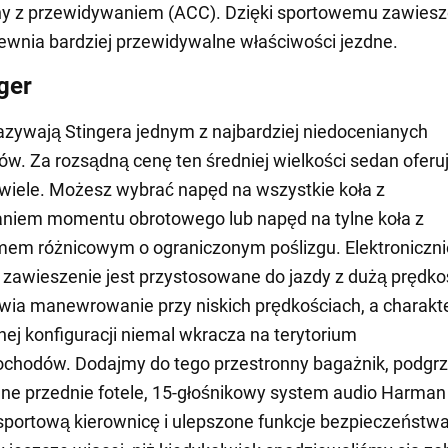
ny z przewidywaniem (ACC). Dzięki sportowemu zawiesz
wnia bardziej przewidywalne właściwości jezdne.
ger
azywają Stingera jednym z najbardziej niedocenianych
. Za rozsądną cenę ten średniej wielkości sedan oferu
iele. Możesz wybrać napęd na wszystkie koła z
niem momentu obrotowego lub napęd na tylne koła z
em różnicowym o ograniczonym poślizgu. Elektroniczni
zawieszenie jest przystosowane do jazdy z dużą prędko
wia manewrowanie przy niskich prędkościach, a charakt
j konfiguracji niemal wkracza na terytorium
chodów. Dodajmy do tego przestronny bagażnik, podgr
e przednie fotele, 15-głośnikowy system audio Harman
portową kierownicę i ulepszone funkcje bezpieczeństwa