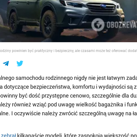
e
dziny powinien być praktyczny i bezpieczny, ale czasami może też oferować doda
lnego samochodu rodzinnego nigdy nie jest łatwym zad
 dotyczące bezpieczeństwa, komfortu i wydajności są 
powinny być dość przystępne cenowo, szczególnie dla du
ależy również wziąć pod uwagę wielkość bagażnika i fun
lne. I oczywiście należy zwrócić szczególną uwagę na ł
d
zebrał
kilkanaście modeli, które zaspokoją większość po