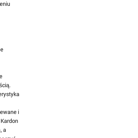
eniu
je
e
ścią.
erystyka
zewane i
 Kardon
, a