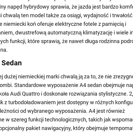
ny napęd hybrydowy sprawia, że jazda jest bardzo komf
 chwalą ten model także za osiągi, wydajność i trwałość
e niemiecki koń oferuje elektryczne fotele z pamięcią i
iem, dwustrefową automatyczną klimatyzację i wiele i
ch funkcji, które sprawią, że nawet długa rodzinna podr
ana.
 Sedan
ej dużej niemieckiej marki chwalą ją za to, że nie zrezyg
 kombi. Standardowe wyposażenie A4 sedan obejmuje na
koła Audi Quattro i doskonałe rozwiązania stylistyczne. 2
lnik z turbodoładowaniem jest dostępny w różnych konfig
eżności od wybranego wyposażenia. A4 jest również
 w szereg funkcji technologicznych, takich jak wspoma
 opcjonalny pakiet nawigacyjny, który obejmuje tempoma