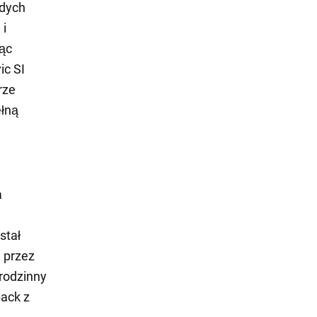
odych
 i
ąc
ic SI
rze
ełną
a
stał
 przez
rodzinny
back z