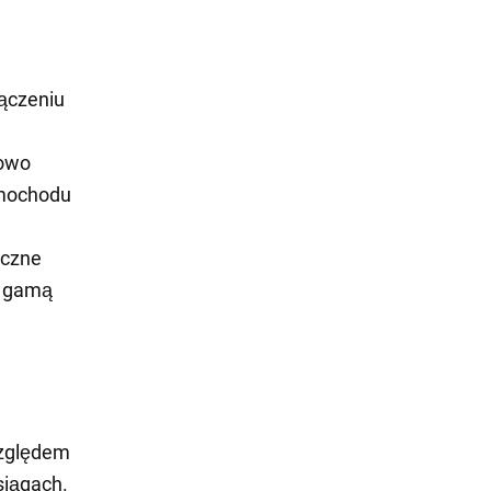
ączeniu
dowo
amochodu
oczne
ą gamą
względem
siągach.