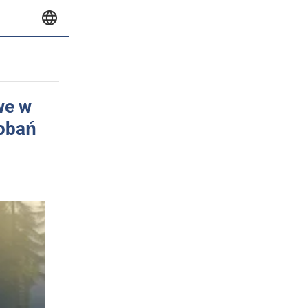
we w
dobań