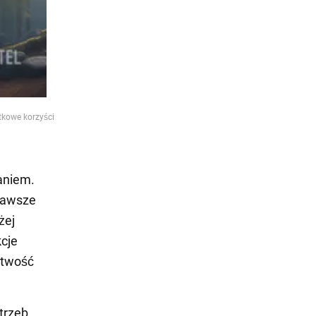
tkowe korzyści
aniem.
zawsze
żej
kcje
atwość
trzeb