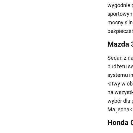
wygodnie p
sportowym 
mocny siln
bezpiecze
Mazda 3
Sedan z na
budżetu sw
systemu in
łatwy w ob
na wszystk
wybór dla
Ma jednak 
Honda C