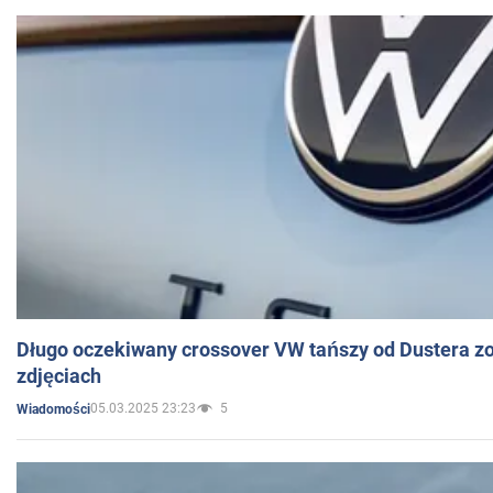
Długo oczekiwany crossover VW tańszy od Dustera zo
zdjęciach
05.03.2025 23:23
5
Wiadomości