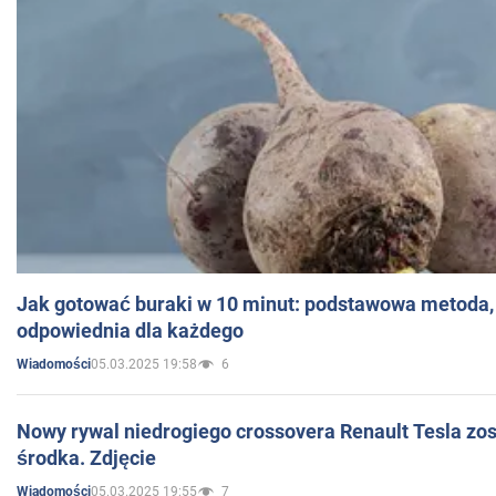
Jak gotować buraki w 10 minut: podstawowa metoda, 
odpowiednia dla każdego
05.03.2025 19:58
6
Wiadomości
Nowy rywal niedrogiego crossovera Renault Tesla zo
środka. Zdjęcie
05.03.2025 19:55
7
Wiadomości