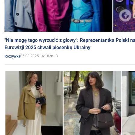
"Nie mogę tego wyrzucić z głowy": Reprezentantka Polski n
Eurowizji 2025 chwali piosenkę Ukrainy
05.03.2025 16:18
3
Rozrywka