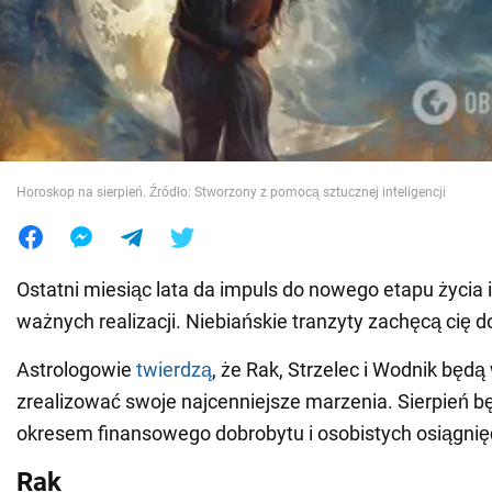
Wojna na Ukrainie
Świat
Jedzenie
Horoskop na sierpień. Źródło: Stworzony z pomocą sztucznej inteligencji
Ostatni miesiąc lata da impuls do nowego etapu życia i
ważnych realizacji. Niebiańskie tranzyty zachęcą cię do
Astrologowie
twierdzą
, że Rak, Strzelec i Wodnik będą
zrealizować swoje najcenniejsze marzenia. Sierpień bę
okresem finansowego dobrobytu i osobistych osiągnię
Rak