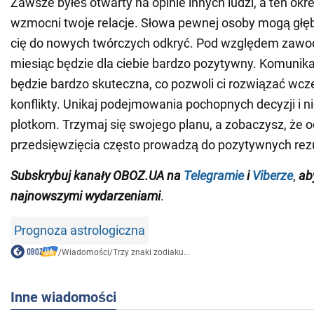
Zawsze byłeś otwarty na opinie innych ludzi, a ten okre
wzmocni twoje relacje. Słowa pewnej osoby mogą głę
cię do nowych twórczych odkryć. Pod względem zaw
miesiąc będzie dla ciebie bardzo pozytywny. Komunika
będzie bardzo skuteczna, co pozwoli ci rozwiązać wcze
konflikty. Unikaj podejmowania pochopnych decyzji i n
plotkom. Trzymaj się swojego planu, a zobaczysz, że
przedsięwzięcia często prowadzą do pozytywnych rez
Subskrybuj kanały OBOZ.UA na
Telegramie
i
Viberze
,
aby
najnowszymi wydarzeniami
.
Prognoza astrologiczna
/
Wiadomości
/
Trzy znaki zodiaku...
Inne wiadomości