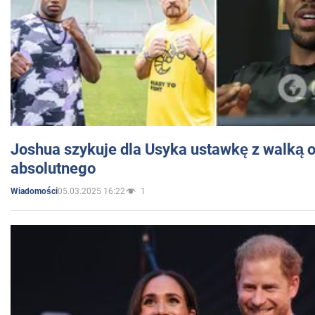
Joshua szykuje dla Usyka ustawkę z walką o 
absolutnego
05.03.2025 16:22
1
Wiadomości