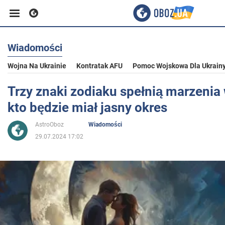
Wiadomości
Biznes
Wojna Na Ukrainie
Kontratak AFU
Pomoc Wojskowa Dla Ukrain
Sport
Trzy znaki zodiaku spełnią marzenia 
kto będzie miał jasny okres
Rozrywka
AstroOboz
Wiadomości
29.07.2024 17:02
Życie
Polityka
Społeczeństwo