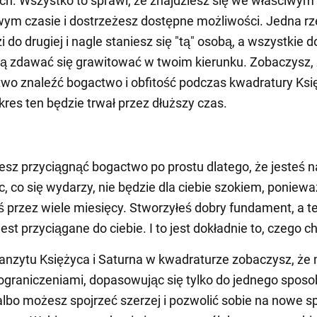
ch. Wszystko to sprawi, że znajdziesz się we właściwym
ym czasie i dostrzeżesz dostępne możliwości. Jedna rz
 do drugiej i nagle staniesz się "tą" osobą, a wszystkie d
ą zdawać się grawitować w twoim kierunku. Zobaczysz,
wo znaleźć bogactwo i obfitość podczas kwadratury Księ
kres ten będzie trwał przez dłuższy czas.
sz przyciągnąć bogactwo po prostu dlatego, że jesteś n
c, co się wydarzy, nie będzie dla ciebie szokiem, poniewa
 przez wiele miesięcy. Stworzyłeś dobry fundament, a t
st przyciągane do ciebie. I to jest dokładnie to, czego ch
anzytu Księżyca i Saturna w kwadraturze zobaczysz, że
 ograniczeniami, dopasowując się tylko do jednego spos
albo możesz spojrzeć szerzej i pozwolić sobie na nowe 