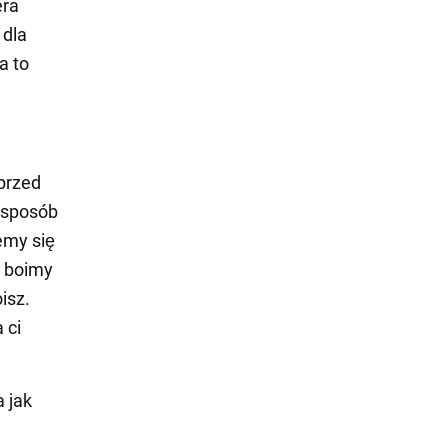
era
 dla
a to
przed
a sposób
emy się
e boimy
isz.
 ci
 jak