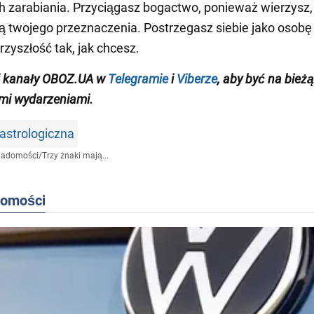
h zarabiania. Przyciągasz bogactwo, ponieważ wierzysz, 
ą twojego przeznaczenia. Postrzegasz siebie jako osobę 
rzyszłość tak, jak chcesz.
j kanały OBOZ.UA w
Telegramie
i
Viberze
, aby być na bież
mi wydarzeniami.
astrologiczna
iadomości
/
Trzy znaki mają...
domości