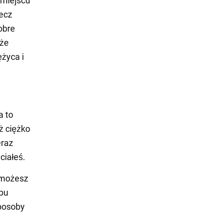
 miejscu
ecz
obre
 że
życa i
a to
ż ciężko
eraz
ciałeś.
 możesz
obu
sposoby