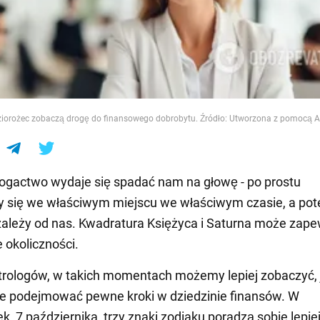
e
oziorożec zobaczą drogę do finansowego dobrobytu. Źródło: Utworzona z pomocą A
gactwo wydaje się spadać nam na głowę - po prostu
y się we właściwym miejscu we właściwym czasie, a po
ależy od nas. Kwadratura Księżyca i Saturna może zape
e okoliczności.
rologów, w takich momentach możemy lepiej zobaczyć, 
e podejmować pewne kroki w dziedzinie finansów. W
k, 7 października, trzy znaki zodiaku poradzą sobie lepiej