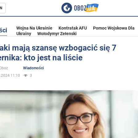
N
Wojna Na Ukrainie
Kontratak AFU
Pomoc Wojskowa Dla
ści
Ukrainy
Wołodymyr Zełenski
aki mają szansę wzbogacić się 7
rnika: kto jest na liście
ka
oOboz
Wiadomości
.2024 11:10
3
eństwo
a Ukrainie