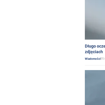
Długo ocz
zdjęciach
05.
Wiadomości