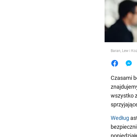
Jedzeni
Baran, Lew i K
Czasami bo
znajdujem
wszystko z
sprzyjając
Według
ast
bezpieczni
poniedziałe