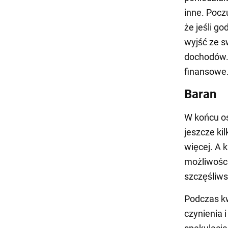
inne. Pocz
że jeśli g
wyjść ze s
dochodów. 
finansowe
Baran
W końcu os
jeszcze ki
więcej. A 
możliwości
szczęśliw
Podczas kw
czynienia 