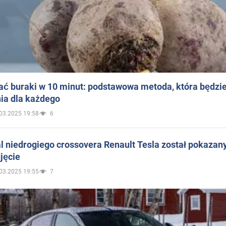
ać buraki w 10 minut: podstawowa metoda, która będzi
ia dla każdego
03.2025 19:58
6
 niedrogiego crossovera Renault Tesla został pokazan
jęcie
03.2025 19:55
7