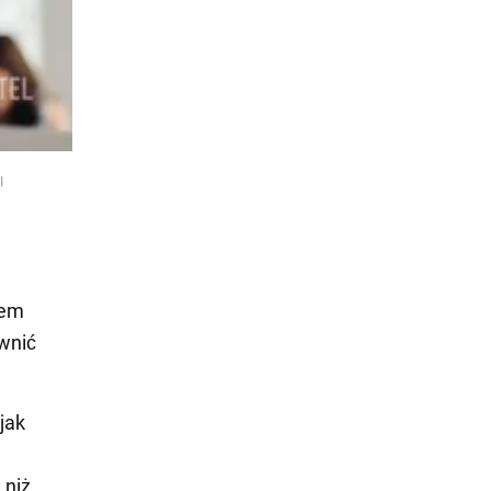
I
tem
wnić
jak
 niż