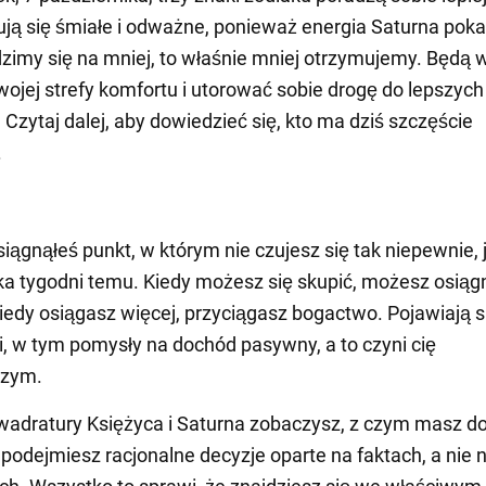
ują się śmiałe i odważne, ponieważ energia Saturna poka
odzimy się na mniej, to właśnie mniej otrzymujemy. Będą 
wojej strefy komfortu i utorować sobie drogę do lepszych
Czytaj dalej, aby dowiedzieć się, kto ma dziś szczęście
.
iągnąłeś punkt, w którym nie czujesz się tak niepewnie, 
lka tygodni temu. Kiedy możesz się skupić, możesz osiąg
kiedy osiągasz więcej, przyciągasz bogactwo. Pojawiają s
, w tym pomysły na dochód pasywny, a to czyni cię
szym.
adratury Księżyca i Saturna zobaczysz, z czym masz d
i podejmiesz racjonalne decyzje oparte na faktach, a nie 