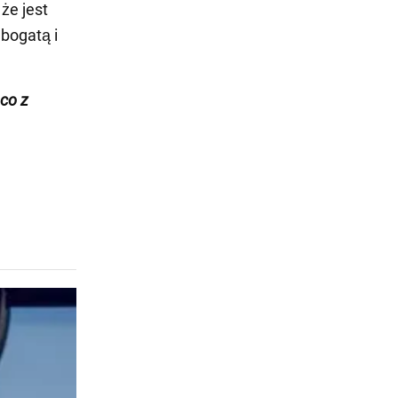
że jest
bogatą i
ąco z