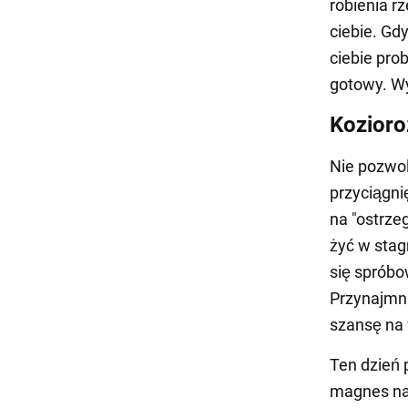
robienia r
ciebie. Gd
ciebie pro
gotowy. Wy
Kozioro
Nie pozwol
przyciągni
na "ostrze
żyć w stag
się spróbo
Przynajmnie
szansę na 
Ten dzień 
magnes na 