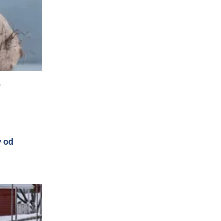
e
y od