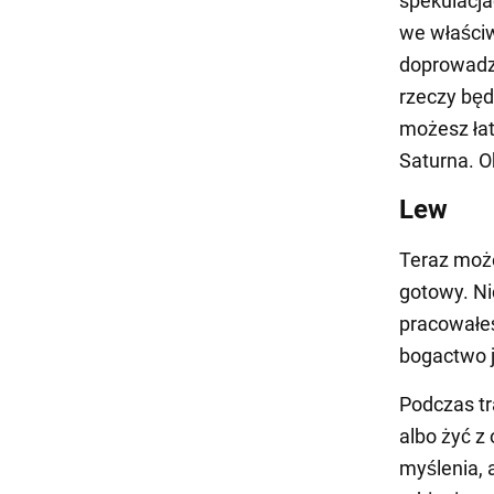
spekulacja
we właściw
doprowadzi
rzeczy będ
możesz łat
Saturna. O
Lew
Teraz może
gotowy. Ni
pracowałeś
bogactwo je
Podczas tr
albo żyć z
myślenia, 