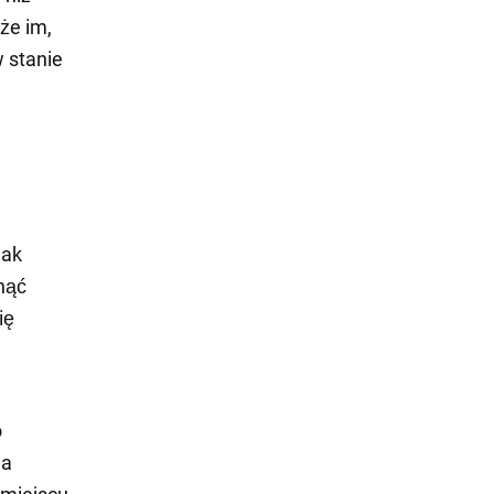
że im,
w stanie
jak
nąć
ię
o
na