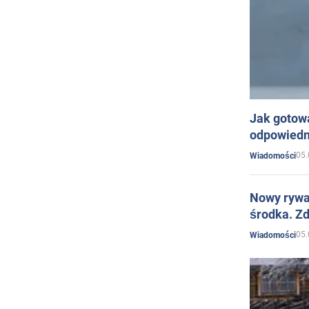
Jak gotow
odpowiedn
05.
Wiadomości
Nowy rywal
środka. Zd
05.
Wiadomości