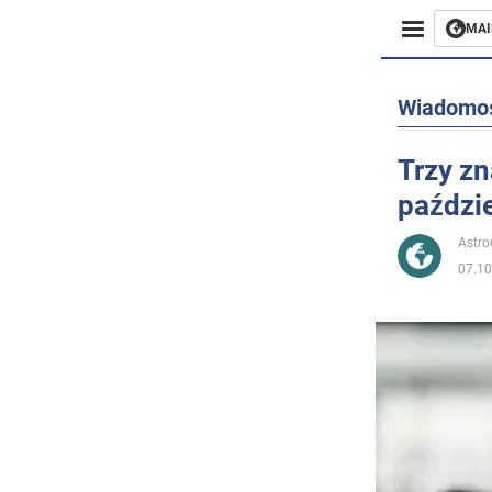
MAI
Biznes
Wiadomo
Sport
Trzy zn
paździe
Rozryw
Astr
Życie
07.10
Polityka
Społecz
Wojna n
Świat