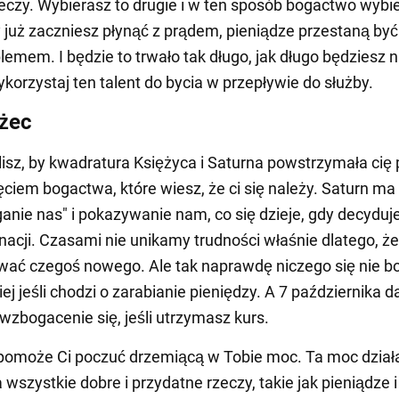
zeczy. Wybierasz to drugie i w ten sposób bogactwo wybi
y już zaczniesz płynąć z prądem, pieniądze przestaną być
blemem. I będzie to trwało tak długo, jak długo będziesz n
korzystaj ten talent do bycia w przepływie do służby.
żec
isz, by kwadratura Księżyca i Saturna powstrzymała cię 
ęciem bogactwa, które wiesz, że ci się należy. Saturn m
ganie nas" i pokazywanie nam, co się dzieje, gdy decyduj
nacji. Czasami nie unikamy trudności właśnie dlatego, ż
wać czegoś nowego. Ale tak naprawdę niczego się nie bo
j jeśli chodzi o zarabianie pieniędzy. A 7 października da
wzbogacenie się, jeśli utrzymasz kurs.
pomoże Ci poczuć drzemiącą w Tobie moc. Ta moc działa
wszystkie dobre i przydatne rzeczy, takie jak pieniądze i