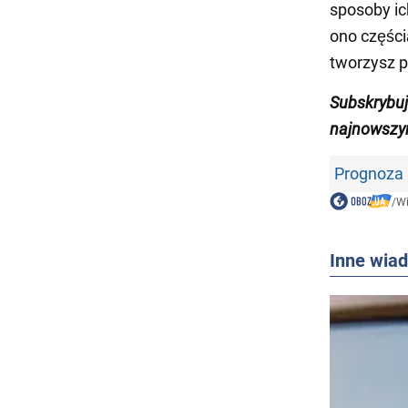
sposoby ic
ono części
tworzysz p
Subskrybu
najnowszy
Prognoza 
/
W
Inne wia