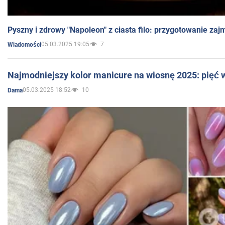
Pyszny i zdrowy "Napoleon" z ciasta filo: przygotowanie zaj
05.03.2025 19:05
7
Wiadomości
Najmodniejszy kolor manicure na wiosnę 2025: pięć
05.03.2025 18:52
10
Dama