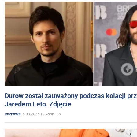
Durow został zauważony podczas kolacji prz
Jaredem Leto. Zdjęcie
05.03.2025 19:45
36
Rozrywka