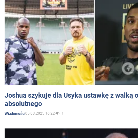
Joshua szykuje dla Usyka ustawkę z walką o 
absolutnego
05.03.2025 16:22
1
Wiadomości