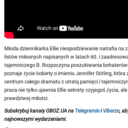
Młoda dziennikarka Ellie niespodziewanie natrafia na 
listów miłosnych napisanych w latach 60. i zaadresow
tajemniczego B. Rozpoczyna poszukiwania bohaterów tej
poznaje życie kobiety o imieniu Jennifer Stirling, która
centrum całego dramatu z utratą pamięci i tajemnicz
praca nie tylko ujawnia Ellie sekrety czyjegoś życia, a
prawdziwej miłości.
Subskrybuj kanały OBOZ.UA na
Telegramie
i
Viberze
, a
najnowszymi wydarzeniami.