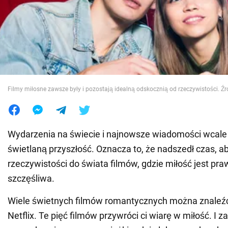
Wojna na Ukrainie
Świat
Jedzenie
Filmy miłosne zawsze były i pozostają idealną odskocznią od rzeczywistości. Źró
Wydarzenia na świecie i najnowsze wiadomości wcale 
świetlaną przyszłość. Oznacza to, że nadszedł czas, ab
rzeczywistości do świata filmów, gdzie miłość jest pr
szczęśliwa.
Wiele świetnych filmów romantycznych można znaleźć
Netflix. Te pięć filmów przywróci ci wiarę w miłość. I 