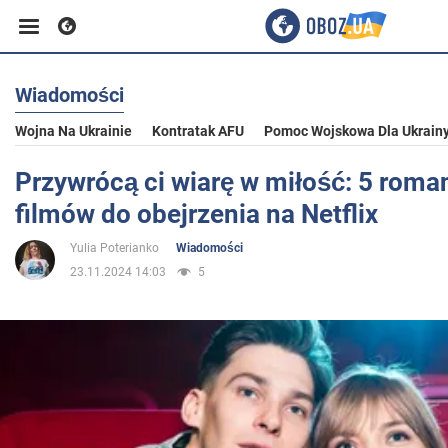
Wiadomości
Biznes
Wojna Na Ukrainie
Kontratak AFU
Pomoc Wojskowa Dla Ukrain
Sport
Przywrócą ci wiarę w miłość: 5 rom
filmów do obejrzenia na Netflix
Rozrywka
Yulia Poterianko
Wiadomości
23.11.2024 14:03
5
Życie
Polityka
Społeczeństwo