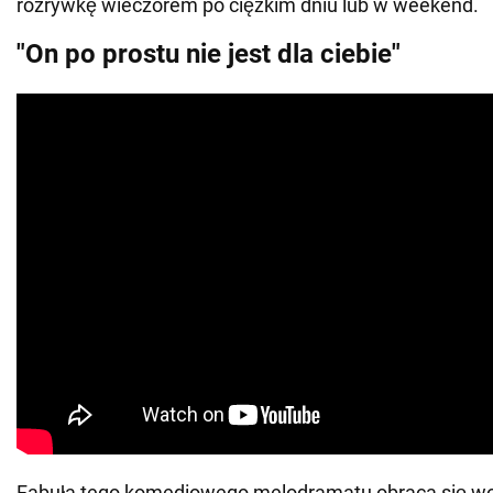
rozrywkę wieczorem po ciężkim dniu lub w weekend.
"On po prostu nie jest dla ciebie"
Fabuła tego komediowego melodramatu obraca się wokó