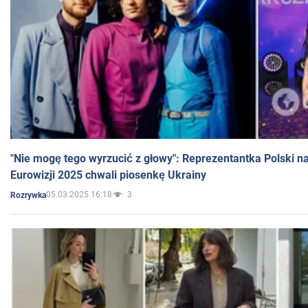
"Nie mogę tego wyrzucić z głowy": Reprezentantka Polski n
Eurowizji 2025 chwali piosenkę Ukrainy
05.03.2025 16:18
3
Rozrywka