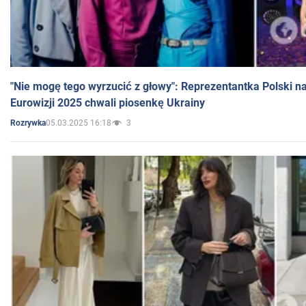
"Nie mogę tego wyrzucić z głowy": Reprezentantka Polski n
Eurowizji 2025 chwali piosenkę Ukrainy
05.03.2025 16:18
3
Rozrywka