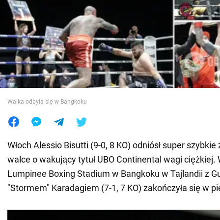
Wojna na Ukrainie
Świat
Jedzenie
Walka odbyła się w Bangkoku
Włoch Alessio Bisutti (9-0, 8 KO) odniósł super szybki
walce o wakujący tytuł UBO Continental wagi ciężkiej.
Lumpinee Boxing Stadium w Bangkoku w Tajlandii z 
"Stormem" Karadagiem (7-1, 7 KO) zakończyła się w pi