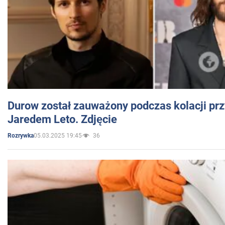
Durow został zauważony podczas kolacji prz
Jaredem Leto. Zdjęcie
05.03.2025 19:45
36
Rozrywka