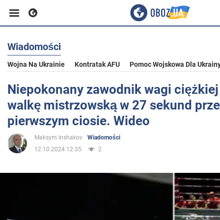
Wiadomości
Biznes
Wojna Na Ukrainie
Kontratak AFU
Pomoc Wojskowa Dla Ukrain
Sport
Niepokonany zawodnik wagi ciężkiej
walkę mistrzowską w 27 sekund prze
Rozrywka
pierwszym ciosie. Wideo
Maksym Inshakov
Wiadomości
Życie
12.10.2024 12:35
2
Polityka
Społeczeństwo