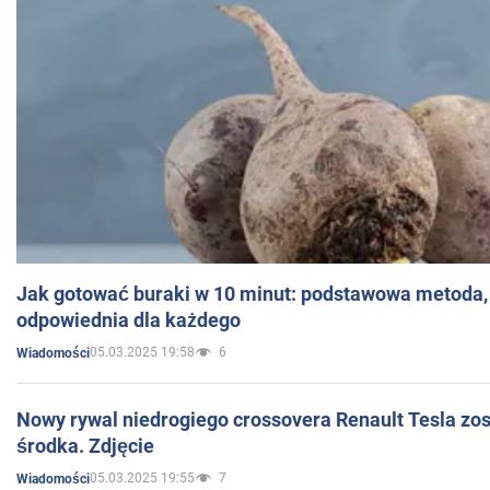
Jak gotować buraki w 10 minut: podstawowa metoda, 
odpowiednia dla każdego
05.03.2025 19:58
6
Wiadomości
Nowy rywal niedrogiego crossovera Renault Tesla zo
środka. Zdjęcie
05.03.2025 19:55
7
Wiadomości