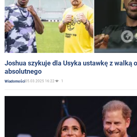
Joshua szykuje dla Usyka ustawkę z walką o 
absolutnego
05.03.2025 16:22
1
Wiadomości