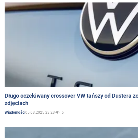
Długo oczekiwany crossover VW tańszy od Dustera zo
zdjęciach
05.03.2025 23:23
5
Wiadomości