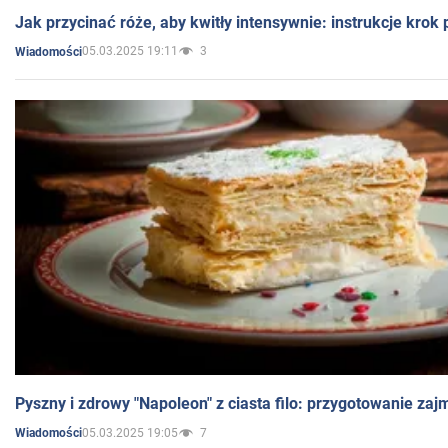
Jak przycinać róże, aby kwitły intensywnie: instrukcje krok
05.03.2025 19:11
3
Wiadomości
Pyszny i zdrowy "Napoleon" z ciasta filo: przygotowanie zaj
05.03.2025 19:05
7
Wiadomości