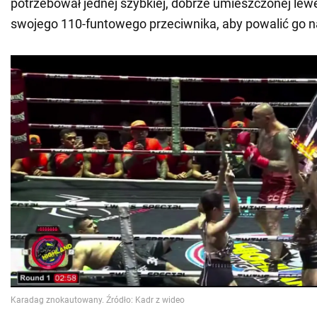
potrzebował jednej szybkiej, dobrze umieszczonej lewej
swojego 110-funtowego przeciwnika, aby powalić go n