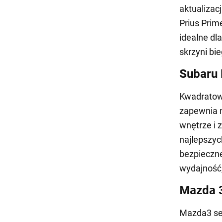
aktualizac
Prius Prim
idealne dl
skrzyni bi
Subaru 
Kwadratow
zapewnia 
wnętrze i 
najlepszyc
bezpieczne
wydajność,
Mazda 
Mazda3 se