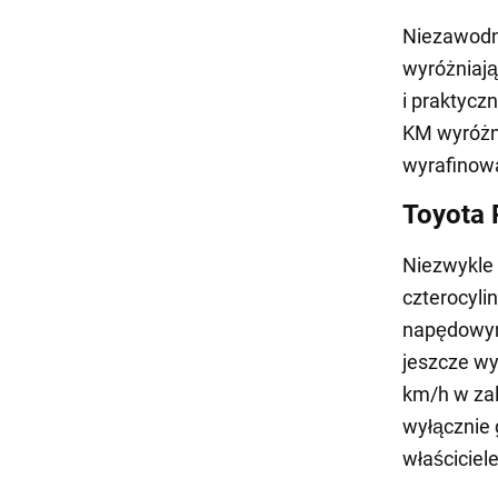
Niezawodno
wyróżniają
i praktycz
KM wyróżn
wyrafinow
Toyota
Niezwykle
czterocyl
napędowym,
jeszcze w
km/h w zal
wyłącznie 
właściciel