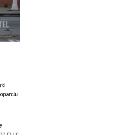
ki.
oparciu
y
obejmuje