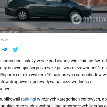
e
chodów
 samochód, należy wziąć pod uwagę wiele niuansów: od
eny do wydajności po zużycie paliwa i niezawodność mar
Reports co roku wybiera 10 najlepszych samochodów w 
testów drogowych, przewidywaną niezawodność i
ństwo.
publikowali
rankingi
w różnych kategoriach cenowych, ab
upującym rozsądny wybór. Lista tegorocznych liderów 