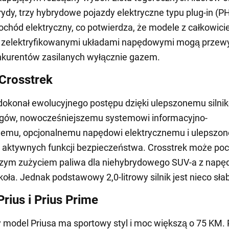
rydy, trzy hybrydowe pojazdy elektryczne typu plug-in (PH
chód elektryczny, co potwierdza, że modele z całkowicie
 zelektryfikowanymi układami napędowymi mogą przew
nkurentów zasilanych wyłącznie gazem.
Crosstrek
dokonał ewolucyjnego postępu dzięki ulepszonemu silnik
iegów, nowocześniejszemu systemowi informacyjno-
emu, opcjonalnemu napędowi elektrycznemu i ulepszo
 aktywnych funkcji bezpieczeństwa. Crosstrek może poc
pszym zużyciem paliwa dla niehybrydowego SUV-a z nap
koła. Jednak podstawowy 2,0-litrowy silnik jest nieco sła
rius i Prius Prime
model Priusa ma sportowy styl i moc większą o 75 KM.