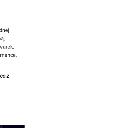
dnej
ną,
warek.
ormance,
ąco z