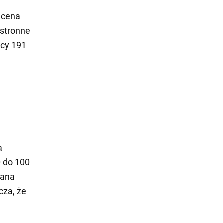
 cena
estronne
ocy 191
a
 do 100
lana
cza, że