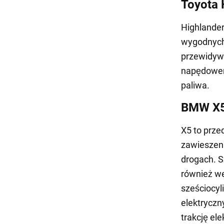
Toyota 
Highlander
wygodnych 
przewidyw
napędowem
paliwa.
BMW X5
X5 to prz
zawieszeni
drogach. S
również we
sześciocyl
elektryczn
trakcję el