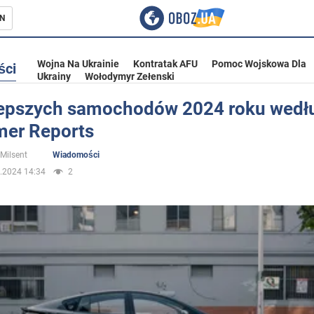
N
Wojna Na Ukrainie
Kontratak AFU
Pomoc Wojskowa Dla
ści
Ukrainy
Wołodymyr Zełenski
lepszych samochodów 2024 roku wedł
er Reports
ka
 Milsent
Wiadomości
.2024 14:34
2
eństwo
a Ukrainie