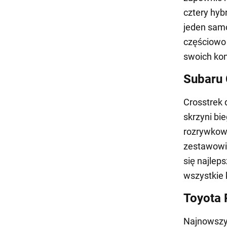
cztery hyb
jeden samo
częściowo
swoich ko
Subaru 
Crosstrek 
skrzyni b
rozrywkow
zestawowi
się najle
wszystkie 
Toyota P
Najnowszy 