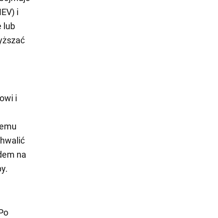
EV) i
 lub
yższać
owi i
nemu
hwalić
ędem na
by.
 Po