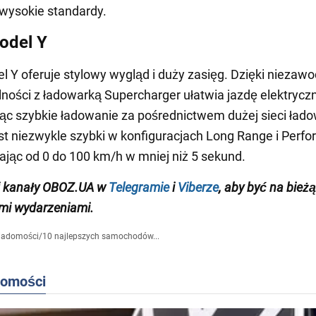
wysokie standardy.
odel Y
l Y oferuje stylowy wygląd i duży zasięg. Dzięki niezawo
ności z ładowarką Supercharger ułatwia jazdę elektrycz
ąc szybkie ładowanie za pośrednictwem dużej sieci łado
st niezwykle szybki w konfiguracjach Long Range i Perf
ając od 0 do 100 km/h w mniej niż 5 sekund.
j kanały OBOZ.UA w
Telegramie
i
Viberze
, aby być na bież
mi wydarzeniami.
iadomości
/
10 najlepszych samochodów...
domości