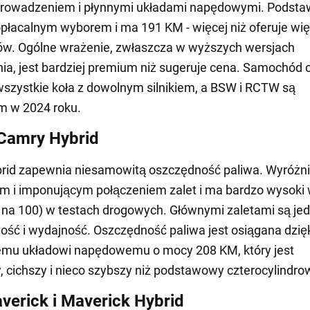
rowadzeniem i płynnymi układami napędowymi. Podst
t opłacalnym wyborem i ma 191 KM - więcej niż oferuje wi
ów. Ogólne wrażenie, zwłaszcza w wyższych wersjach
a, jest bardziej premium niż sugeruje cena. Samochód o
szystkie koła z dowolnym silnikiem, a BSW i RCTW są
m w 2024 roku.
Camry Hybrid
rid zapewnia niesamowitą oszczędność paliwa. Wyróżni
 i imponującym połączeniem zalet i ma bardzo wysoki 
 na 100) w testach drogowych. Głównymi zaletami są je
ść i wydajność. Oszczędność paliwa jest osiągana dzię
mu układowi napędowemu o mocy 208 KM, który jest
y, cichszy i nieco szybszy niż podstawowy czterocylindrow
verick i Maverick Hybrid