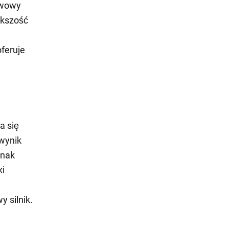
awowy
ększość
feruje
a się
wynik
dnak
ki
y silnik.