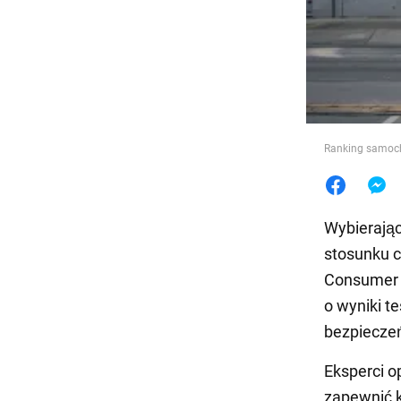
Jedzeni
Ranking samo
Wybierając
stosunku c
Consumer 
o wyniki 
bezpiecze
Eksperci o
zapewnić k