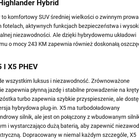
Highlander Hybrid
 to komfortowy SUV średniej wielkości o zwinnym prowa
fotelach, aktywnych funkcjach bezpieczeństwa i wysoki
alnej niezawodności. Ale dzięki hybrydowemu układowi
u o mocy 243 KM zapewnia również doskonałą oszczę
 I X5 PHEV
ede wszystkim luksus i niezawodność. Zrównoważone
e zapewnia płynną jazdę i stabilne prowadzenie na kręt
zóstka turbo zapewnia szybkie przyspieszenie, ale dostę
rsja hybrydowa plug-in. X5 ma turbodoładowany
indrowy silnik, ale jest on połączony z wbudowanym siln
ym i wystarczająco dużą baterią, aby zapewnić niezawo
ektryczną. Dopracowany w niemal każdym szczególe, X5