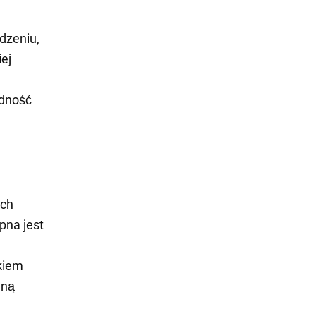
dzeniu,
ej
dność
ych
pna jest
ikiem
dną