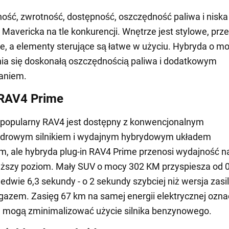
ść, zwrotność, dostępność, oszczędność paliwa i niska
 Mavericka na tle konkurencji. Wnętrze jest stylowe, prz
ne, a elementy sterujące są łatwe w użyciu. Hybryda o m
ia się doskonałą oszczędnością paliwa i dodatkowym
aniem.
 RAV4 Prime
 popularny RAV4 jest dostępny z konwencjonalnym
indrowym silnikiem i wydajnym hybrydowym układem
 ale hybryda plug-in RAV4 Prime przenosi wydajność n
yższy poziom. Mały SUV o mocy 302 KM przyspiesza od 0
edwie 6,3 sekundy - o 2 sekundy szybciej niż wersja zasi
gazem. Zasięg 67 km na samej energii elektrycznej ozna
e mogą zminimalizować użycie silnika benzynowego.