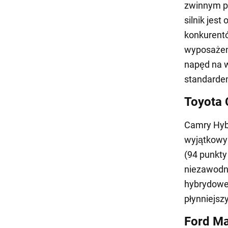
zwinnym p
silnik jes
konkurent
wyposażeni
napęd na w
standarde
Toyota 
Camry Hyb
wyjątkowym
(94 punkty
niezawodno
hybrydowe
płynniejsz
Ford Ma