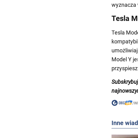
wyznacza 
Tesla M
Tesla Mode
kompatybil
umożliwiaj
Model Y je
przyspiesz
Subskrybu
najnowszy
/
W
Inne wia