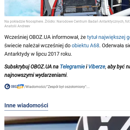
Wcześniej OBOZ.UA informował, że
tytuł największej 
świecie należał wcześniej do
obiektu A68
. Oderwała si
Antarktydy w lipcu 2017 roku.
Subskrybuj OBOZ.UA na
Telegramie
i
Viberze
,
aby być n
najnowszymi wydarzeniami
.
/
Wiadomości
/
"Zespół był oszołomiony":...
Inne wiadomości