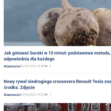
Jak gotować buraki w 10 minut: podstawowa metoda, 
odpowiednia dla każdego
05.03.2025 19:58
6
Wiadomości
Nowy rywal niedrogiego crossovera Renault Tesla zo
środka. Zdjęcie
05.03.2025 19:55
7
Wiadomości