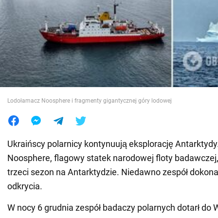
Wojna na Ukrainie
Świat
Jedzenie
Lodołamacz Noosphere i fragmenty gigantycznej góry lodowej
Ukraińscy polarnicy kontynuują eksplorację Antarktyd
Noosphere, flagowy statek narodowej floty badawczej,
trzeci sezon na Antarktydzie. Niedawno zespół dokon
odkrycia.
W nocy 6 grudnia zespół badaczy polarnych dotarł do 