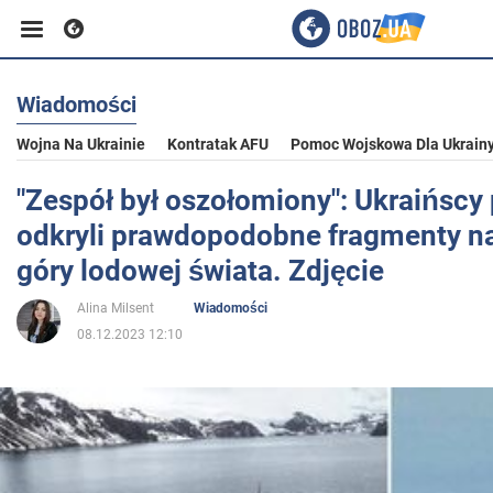
Wiadomości
Biznes
Wojna Na Ukrainie
Kontratak AFU
Pomoc Wojskowa Dla Ukrain
Sport
"Zespół był oszołomiony": Ukraińscy 
odkryli prawdopodobne fragmenty na
Rozrywka
góry lodowej świata. Zdjęcie
Alina Milsent
Wiadomości
Życie
08.12.2023 12:10
Polityka
Społeczeństwo