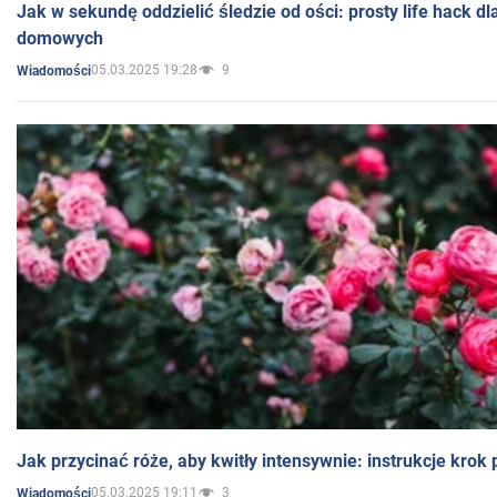
Jak w sekundę oddzielić śledzie od ości: prosty life hack d
domowych
05.03.2025 19:28
9
Wiadomości
Jak przycinać róże, aby kwitły intensywnie: instrukcje krok
05.03.2025 19:11
3
Wiadomości