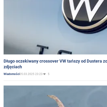
Długo oczekiwany crossover VW tańszy od Dustera zo
zdjęciach
05.03.2025 23:23
5
Wiadomości