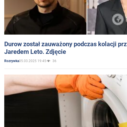
Durow został zauważony podczas kolacji prz
Jaredem Leto. Zdjęcie
05.03.2025 19:45
36
Rozrywka