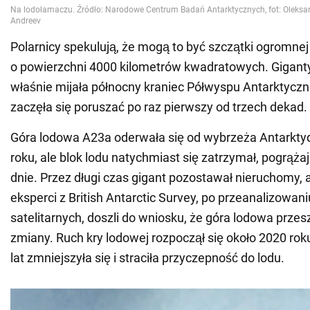
Polarnicy spekulują, że mogą to być szczątki ogromne
o powierzchni 4000 kilometrów kwadratowych. Gigant
właśnie mijała północny kraniec Półwyspu Antarktyczne
zaczęła się poruszać po raz pierwszy od trzech dekad.
Góra lodowa A23a oderwała się od wybrzeża Antarktyd
roku, ale blok lodu natychmiast się zatrzymał, pogrąża
dnie. Przez długi czas gigant pozostawał nieruchomy,
eksperci z British Antarctic Survey, po przeanalizowani
satelitarnych, doszli do wniosku, że góra lodowa prze
zmiany. Ruch kry lodowej rozpoczął się około 2020 rok
lat zmniejszyła się i straciła przyczepność do lodu.