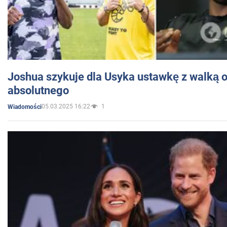
Joshua szykuje dla Usyka ustawkę z walką o 
absolutnego
05.03.2025 16:22
1
Wiadomości