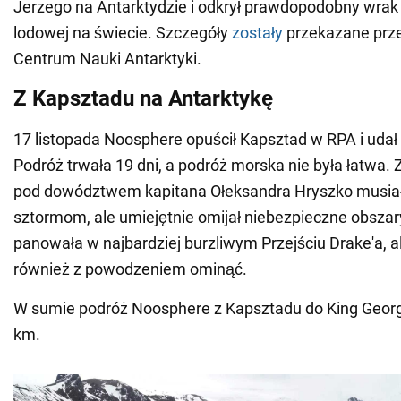
Jerzego na Antarktydzie i odkrył prawdopodobny wrak 
lodowej na świecie. Szczegóły
zostały
przekazane prz
Centrum Nauki Antarktyki.
Z Kapsztadu na Antarktykę
17 listopada Noosphere opuścił Kapsztad w RPA i udał 
Podróż trwała 19 dni, a podróż morska nie była łatwa.
pod dowództwem kapitana Ołeksandra Hryszko musiał
sztormom, ale umiejętnie omijał niebezpieczne obszar
panowała w najbardziej burzliwym Przejściu Drake'a, al
również z powodzeniem ominąć.
W sumie podróż Noosphere z Kapsztadu do King Georg
km.