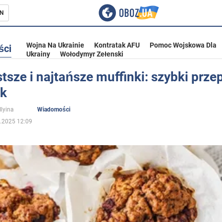
N
Wojna Na Ukrainie
Kontratak AFU
Pomoc Wojskowa Dla
ści
Ukrainy
Wołodymyr Zełenski
tsze i najtańsze muffinki: szybki prze
uk
ka
Ilyina
Wiadomości
.2025 12:09
eństwo
a Ukrainie