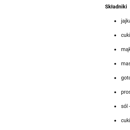
Składniki
jajk
cuki
mąk
mas
got
pro
sól 
cuk