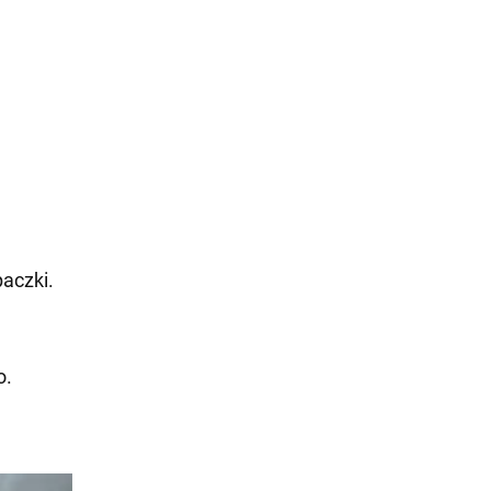
aczki.
o.