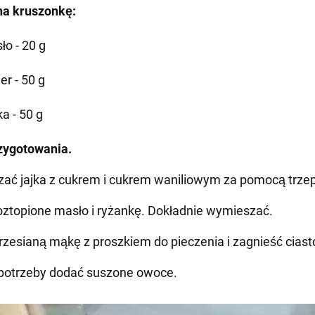
na kruszonkę:
ło - 20 g
er - 50 g
a - 50 g
zygotowania.
ać jajka z cukrem i cukrem waniliowym za pomocą trzep
oztopione masło i ryżankę. Dokładnie wymieszać.
rzesianą mąkę z proszkiem do pieczenia i zagnieść ciast
 potrzeby dodać suszone owoce.