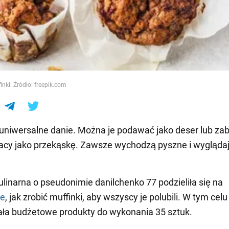
e
nki. Źródło: freepik.com
 uniwersalne danie. Można je podawać jako deser lub zab
acy jako przekąskę. Zawsze wychodzą pyszne i wygląda
ulinarna o pseudonimie danilchenko 77 podzieliła się na
ie
, jak zrobić muffinki, aby wszyscy je polubili. W tym celu
ła budżetowe produkty do wykonania 35 sztuk.