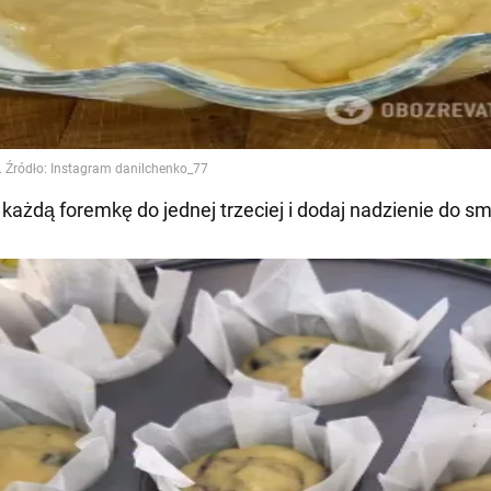
j każdą foremkę do jednej trzeciej i dodaj nadzienie do s