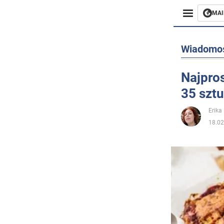
MAI
Biznes
Wiadomo
Sport
Najpros
35 szt
Rozryw
Erika 
Życie
18.02
Polityka
Społecz
Wojna n
Świat