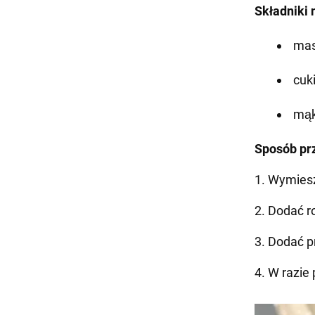
Składniki 
mas
cuki
mąk
Sposób pr
1. Wymiesz
2. Dodać r
3. Dodać p
4. W razie