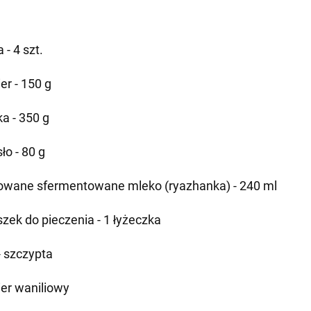
a - 4 szt.
er - 150 g
a - 350 g
ło - 80 g
owane sfermentowane mleko (ryazhanka) - 240 ml
szek do pieczenia - 1 łyżeczka
- szczypta
ier waniliowy