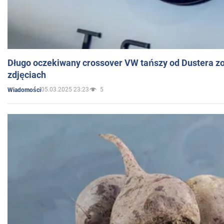
Długo oczekiwany crossover VW tańszy od Dustera zo
zdjęciach
05.03.2025 23:23
5
Wiadomości