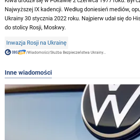
Kiwa urodził się w Połtawie 2 czerwca 1977 roku. Był 
Najwyższej IX kadencji. Według doniesień mediów, opu
Ukrainy 30 stycznia 2022 roku. Najpierw udał się do Hi
do stolicy Rosji, Moskwy.
Inwazja Rosji na Ukrainę
/
Wiadomości
/
Służba Bezpieczeństwa Ukrainy...
Inne wiadomości