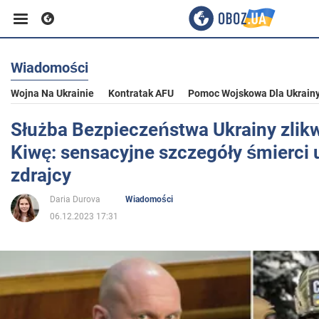
Wiadomości
Biznes
Wojna Na Ukrainie
Kontratak AFU
Pomoc Wojskowa Dla Ukrain
Sport
Służba Bezpieczeństwa Ukrainy zlikw
Kiwę: sensacyjne szczegóły śmierci 
Rozrywka
zdrajcy
Daria Durova
Wiadomości
Życie
06.12.2023 17:31
Polityka
Społeczeństwo