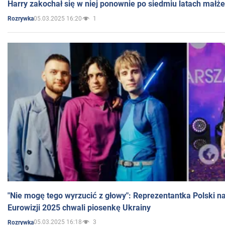
Harry zakochał się w niej ponownie po siedmiu latach małż
05.03.2025 16:20
1
Rozrywka
"Nie mogę tego wyrzucić z głowy": Reprezentantka Polski n
Eurowizji 2025 chwali piosenkę Ukrainy
05.03.2025 16:18
3
Rozrywka