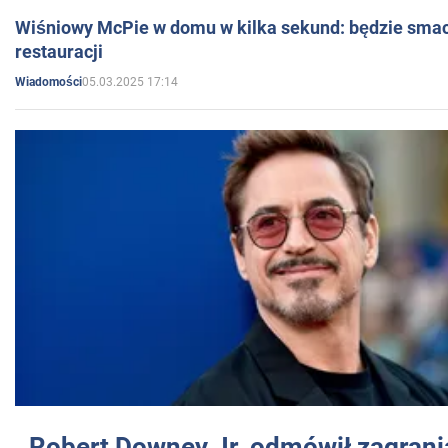
Wiśniowy McPie w domu w kilka sekund: będzie smac
restauracji
05.03.2025 17:14
Wiadomości
Robert Downey Jr. odmówił zagrani