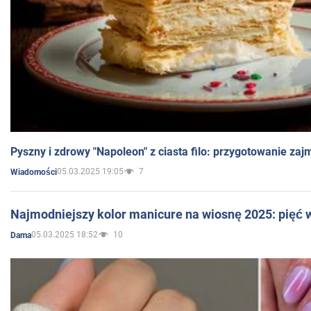
Pyszny i zdrowy "Napoleon" z ciasta filo: przygotowanie zaj
05.03.2025 19:05
7
Wiadomości
Najmodniejszy kolor manicure na wiosnę 2025: pięć
05.03.2025 18:52
10
Dama