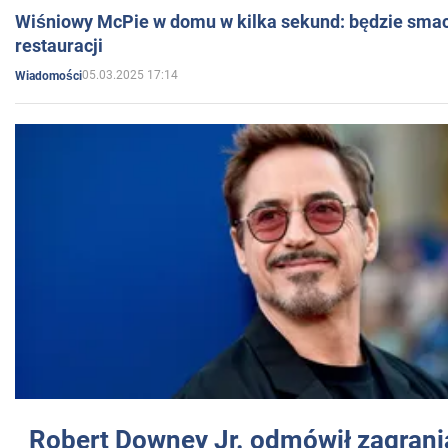
Wiśniowy McPie w domu w kilka sekund: będzie smac
restauracji
05.03.2025 17:14
Wiadomości
Robert Downey Jr. odmówił zagrani