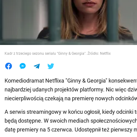
Wojna na Ukrainie
Świat
Jedzenie
Kadr z trzeciego sezonu serialu "Ginny & Georgia". Źródło: Netflix
Komediodramat Netflixa "Ginny & Georgia" konsekwentni
najbardziej udanych projektów platformy. Nic więc dziw
niecierpliwością czekają na premierę nowych odcinkó
A serwis streamingowy w końcu ogłosił, kiedy odcinki 
będą dostępne. W swoich mediach społecznościowych
datę premiery na 5 czerwca. Udostępnił też pierwszy m