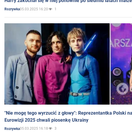
Harry zakochał się w niej ponownie po siedmiu latach małż
05.03.2025 16:20
1
Rozrywka
"Nie mogę tego wyrzucić z głowy": Reprezentantka Polski n
Eurowizji 2025 chwali piosenkę Ukrainy
05.03.2025 16:18
3
Rozrywka