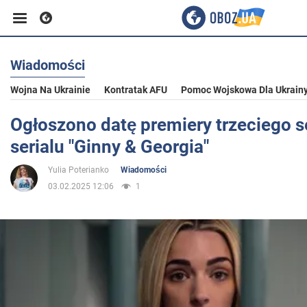
Wiadomości
Biznes
Wojna Na Ukrainie
Kontratak AFU
Pomoc Wojskowa Dla Ukrain
Sport
Ogłoszono datę premiery trzeciego 
serialu "Ginny & Georgia"
Rozrywka
Yulia Poterianko
Wiadomości
03.02.2025 12:06
1
Życie
Polityka
Społeczeństwo