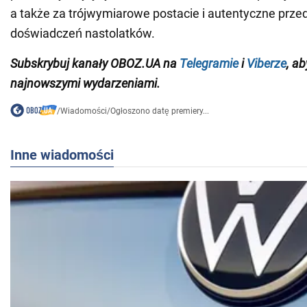
a także za trójwymiarowe postacie i autentyczne prze
doświadczeń nastolatków.
Subskrybuj kanały OBOZ.UA na
Telegramie
i
Viberze
, a
najnowszymi wydarzeniami.
/
Wiadomości
/
Ogłoszono datę premiery...
Inne wiadomości