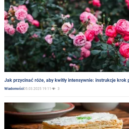
Jak przycinać róże, aby kwitły intensywnie: instrukcje krok
05.03.2025 19:11
3
Wiadomości