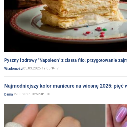
Pyszny i zdrowy "Napoleon" z ciasta filo: przygotowanie zaj
05.03.2025 19:05
7
Wiadomości
Najmodniejszy kolor manicure na wiosnę 2025: pięć
05.03.2025 18:52
10
Dama