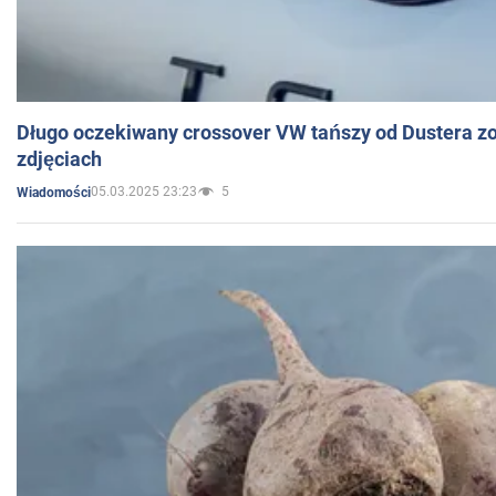
Długo oczekiwany crossover VW tańszy od Dustera zo
zdjęciach
05.03.2025 23:23
5
Wiadomości