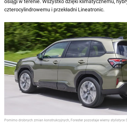
osiągi w terenie. Wszystko dzięki klimatycznemu, hyb
czterocylindrowemu i przekładni Lineatronic.