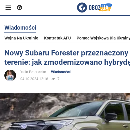
Wiadomości
Biznes
Wojna Na Ukrainie
Kontratak AFU
Pomoc Wojskowa Dla Ukrain
Sport
Nowy Subaru Forester przeznaczony 
terenie: jak zmodernizowano hybryd
Rozrywka
Yulia Poterianko
Wiadomości
04.10.2024 12:18
7
Życie
Polityka
Społeczeństwo