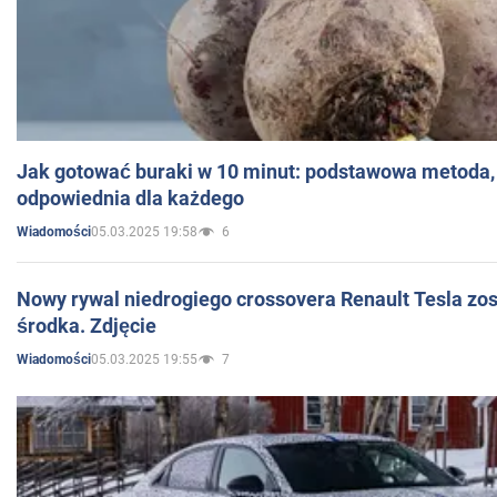
Jak gotować buraki w 10 minut: podstawowa metoda, 
odpowiednia dla każdego
05.03.2025 19:58
6
Wiadomości
Nowy rywal niedrogiego crossovera Renault Tesla zo
środka. Zdjęcie
05.03.2025 19:55
7
Wiadomości