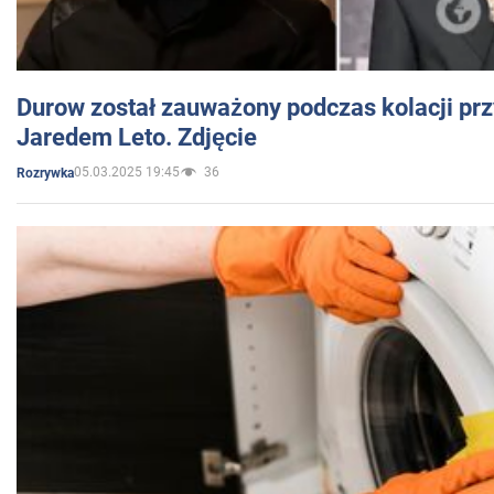
Durow został zauważony podczas kolacji prz
Jaredem Leto. Zdjęcie
05.03.2025 19:45
36
Rozrywka