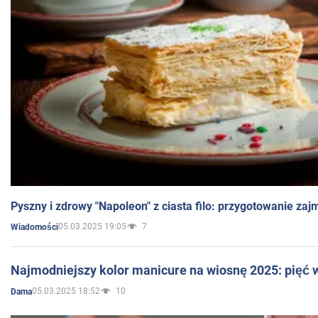
Pyszny i zdrowy "Napoleon" z ciasta filo: przygotowanie zaj
05.03.2025 19:05
7
Wiadomości
Najmodniejszy kolor manicure na wiosnę 2025: pięć
05.03.2025 18:52
10
Dama