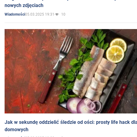
nowych zdjęciach
05.03.2025 19:31
10
Wiadomości
Jak w sekundę oddzielić śledzie od ości: prosty life hack d
domowych