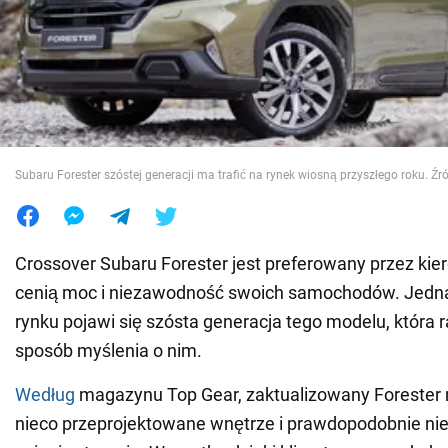
Wojna na Ukrainie
Świat
Jedzenie
Subaru Forester szóstej generacji ma trafić na rynek wiosną przyszłego roku. Źr
Crossover Subaru Forester jest preferowany przez kie
cenią moc i niezawodność swoich samochodów. Jedna
rynku pojawi się szósta generacja tego modelu, która 
sposób myślenia o nim.
Według
magazynu Top Gear, zaktualizowany Forester 
nieco przeprojektowane wnętrze i prawdopodobnie ni