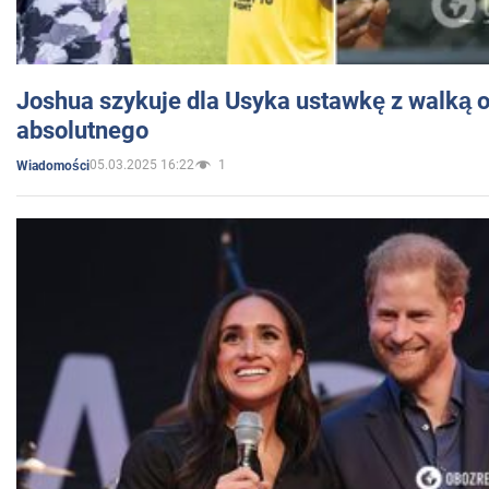
Joshua szykuje dla Usyka ustawkę z walką o 
absolutnego
05.03.2025 16:22
1
Wiadomości