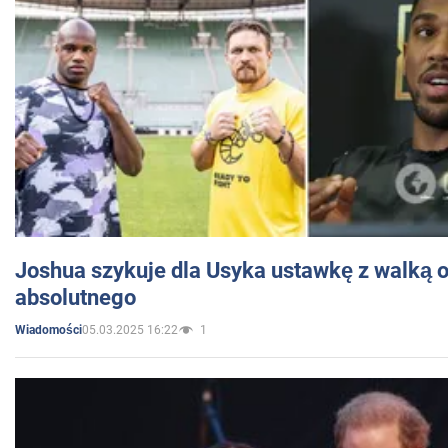
Joshua szykuje dla Usyka ustawkę z walką o 
absolutnego
05.03.2025 16:22
1
Wiadomości