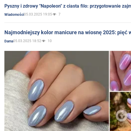
Pyszny i zdrowy "Napoleon" z ciasta filo: przygotowanie zaj
05.03.2025 19:05
7
Wiadomości
Najmodniejszy kolor manicure na wiosnę 2025: pięć
05.03.2025 18:52
10
Dama