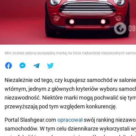
Wojna na Ukrainie
Świat
Jedzenie
Mini zostało jedyną europejską marką na liście najbardziej niezawodnych sam
Niezależnie od tego, czy kupujesz samochód w salonie
wtórnym, jednym z głównych kryteriów wyboru samoc
niezawodność. Niektóre marki mogą pochwalić się tym
przewyższają pod tym względem konkurencję.
Portal Slashgear.com
opracował
swój ranking niezaw
samochodów. W tym celu dziennikarze wykorzystali wy