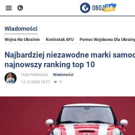
Wiadomości
Biznes
Wojna Na Ukrainie
Kontratak AFU
Pomoc Wojskowa Dla Ukrain
Sport
Najbardziej niezawodne marki samo
najnowszy ranking top 10
Rozrywka
Yulia Poterianko
Wiadomości
12.10.2024 18:27
9
Życie
Polityka
Społeczeństwo