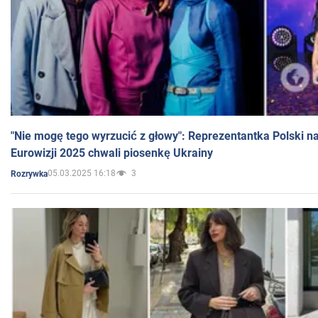
"Nie mogę tego wyrzucić z głowy": Reprezentantka Polski n
Eurowizji 2025 chwali piosenkę Ukrainy
05.03.2025 16:18
3
Rozrywka