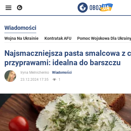
Wiadomości
Biznes
Wojna Na Ukrainie
Kontratak AFU
Pomoc Wojskowa Dla Ukrain
Sport
Najsmaczniejsza pasta smalcowa z 
przyprawami: idealna do barszczu
Rozrywka
Iryna Melnichenko
Wiadomości
23.12.2024 17:35
1
Życie
Polityka
Społeczeństwo