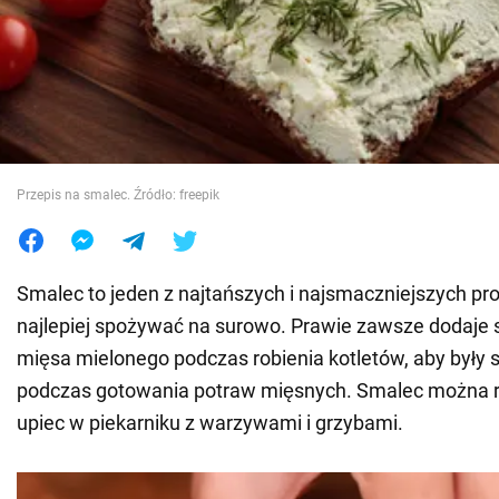
Wojna na Ukrainie
Świat
Jedzenie
Przepis na smalec. Źródło: freepik
Smalec to jeden z najtańszych i najsmaczniejszych pr
najlepiej spożywać na surowo. Prawie zawsze dodaje s
mięsa mielonego podczas robienia kotletów, aby były s
podczas gotowania potraw mięsnych. Smalec można r
upiec w piekarniku z warzywami i grzybami.