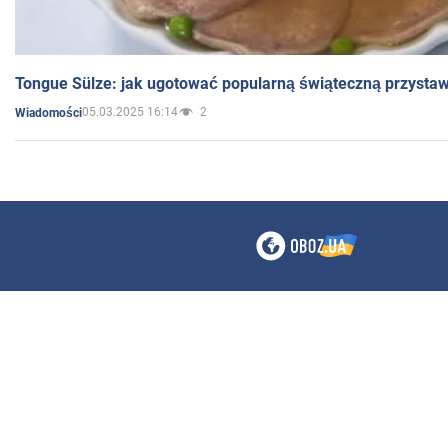
Tongue Sülze: jak ugotować popularną świąteczną przysta
05.03.2025 16:14
2
Wiadomości