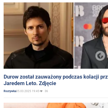
Durow został zauważony podczas kolacji prz
Jaredem Leto. Zdjęcie
05.03.2025 19:45
36
Rozrywka