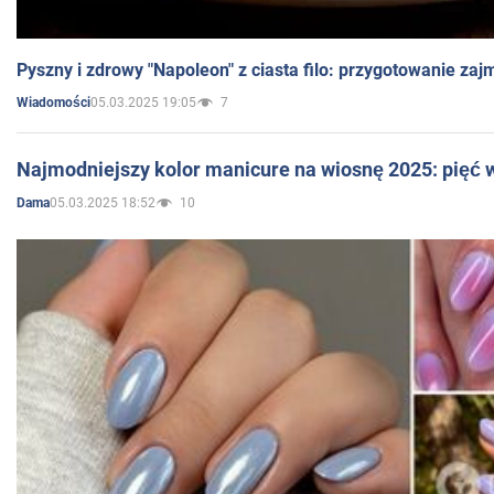
Pyszny i zdrowy "Napoleon" z ciasta filo: przygotowanie zaj
05.03.2025 19:05
7
Wiadomości
Najmodniejszy kolor manicure na wiosnę 2025: pięć
05.03.2025 18:52
10
Dama