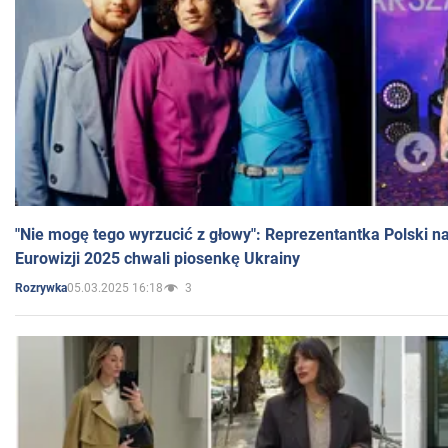
"Nie mogę tego wyrzucić z głowy": Reprezentantka Polski n
Eurowizji 2025 chwali piosenkę Ukrainy
05.03.2025 16:18
3
Rozrywka