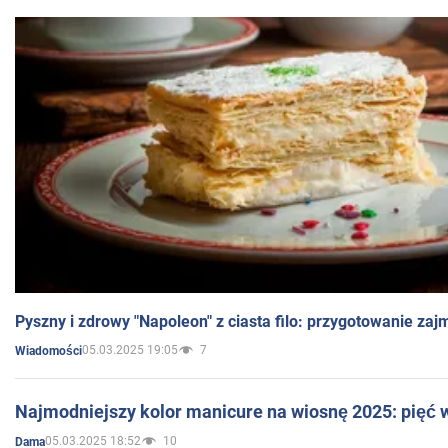
Pyszny i zdrowy "Napoleon" z ciasta filo: przygotowanie zaj
05.03.2025 19:05
7
Wiadomości
Najmodniejszy kolor manicure na wiosnę 2025: pięć
05.03.2025 18:52
10
Dama