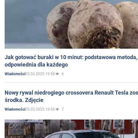
Jak gotować buraki w 10 minut: podstawowa metoda, 
odpowiednia dla każdego
05.03.2025 19:58
6
Wiadomości
Nowy rywal niedrogiego crossovera Renault Tesla zo
środka. Zdjęcie
05.03.2025 19:55
7
Wiadomości