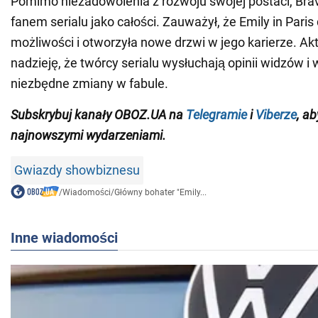
Pomimo niezadowolenia z rozwoju swojej postaci, Bra
fanem serialu jako całości. Zauważył, że Emily in Paris
możliwości i otworzyła nowe drzwi w jego karierze. Ak
nadzieję, że twórcy serialu wysłuchają opinii widzów 
niezbędne zmiany w fabule.
Subskrybuj kanały OBOZ.UA na
Telegramie
i
Viberze
, a
najnowszymi wydarzeniami.
Gwiazdy showbiznesu
/
Wiadomości
/
Główny bohater "Emily...
Inne wiadomości