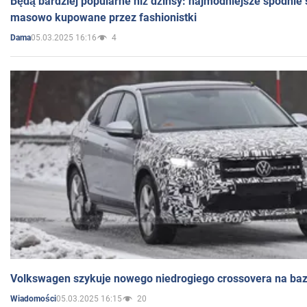
Będą bardziej popularne niż dżinsy: najmodniejsze spodnie 
masowo kupowane przez fashionistki
05.03.2025 16:16
4
Dama
Volkswagen szykuje nowego niedrogiego crossovera na bazi
05.03.2025 16:15
20
Wiadomości