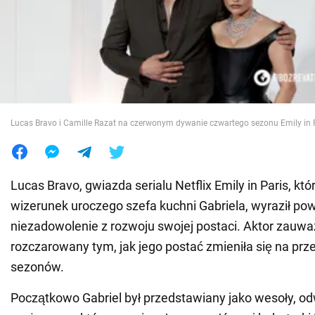
Wojna na Ukrainie
Świat
Jedzenie
Lucas Bravo i Camille Razat na czerwonym dywanie czwartego sezonu Emily in 
Lucas Bravo, gwiazda serialu Netflix Emily in Paris, któ
wizerunek uroczego szefa kuchni Gabriela, wyraził p
niezadowolenie z rozwoju swojej postaci. Aktor zauważy
rozczarowany tym, jak jego postać zmieniła się na prze
sezonów.
Początkowo Gabriel był przedstawiany jako wesoły, o