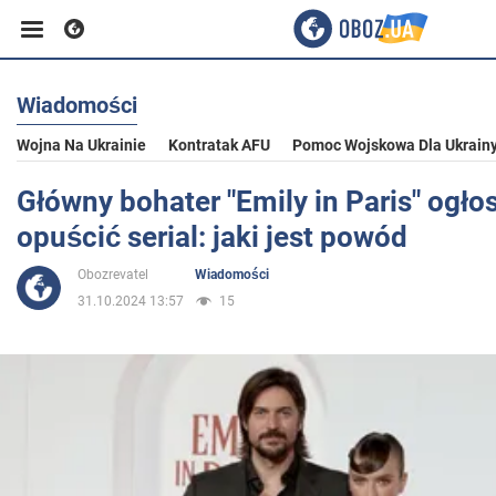
Wiadomości
Biznes
Wojna Na Ukrainie
Kontratak AFU
Pomoc Wojskowa Dla Ukrain
Sport
Główny bohater "Emily in Paris" ogłos
opuścić serial: jaki jest powód
Rozrywka
Obozrevatel
Wiadomości
31.10.2024 13:57
15
Życie
Polityka
Społeczeństwo