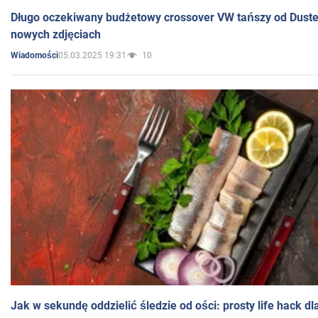
Długo oczekiwany budżetowy crossover VW tańszy od Dust
nowych zdjęciach
05.03.2025 19:31
10
Wiadomości
Jak w sekundę oddzielić śledzie od ości: prosty life hack d