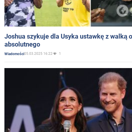
Joshua szykuje dla Usyka ustawkę z walką o 
absolutnego
05.03.2025 16:22
1
Wiadomości