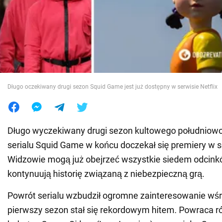
Wojna na Ukrainie
Świat
Jedzenie
Długo oczekiwany drugi sezon Squid Game jest już dostępny w serwisie Netflix
Długo wyczekiwany drugi sezon kultowego południow
serialu Squid Game w końcu doczekał się premiery w se
Widzowie mogą już obejrzeć wszystkie siedem odcinkó
kontynuują historię związaną z niebezpieczną grą.
Powrót serialu wzbudził ogromne zainteresowanie wś
pierwszy sezon stał się rekordowym hitem. Powraca 