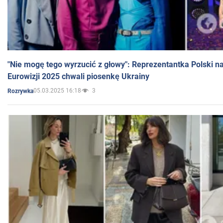
"Nie mogę tego wyrzucić z głowy": Reprezentantka Polski n
Eurowizji 2025 chwali piosenkę Ukrainy
05.03.2025 16:18
3
Rozrywka