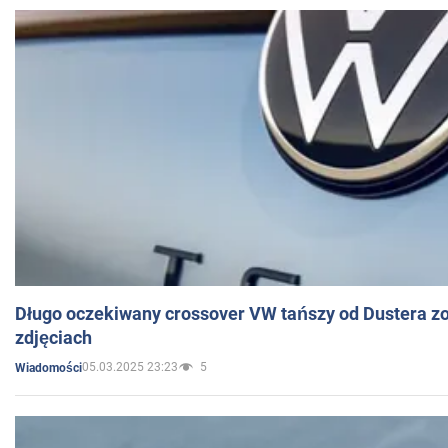
Długo oczekiwany crossover VW tańszy od Dustera zo
zdjęciach
05.03.2025 23:23
5
Wiadomości