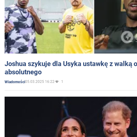
Joshua szykuje dla Usyka ustawkę z walką o 
absolutnego
05.03.2025 16:22
1
Wiadomości