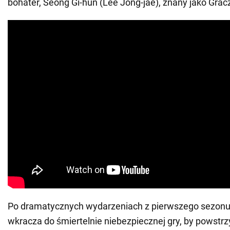
bohater, Seong Gi-hun (Lee Jong-jae), znany jako Grac
Po dramatycznych wydarzeniach z pierwszego sezon
wkracza do śmiertelnie niebezpiecznej gry, by powstr