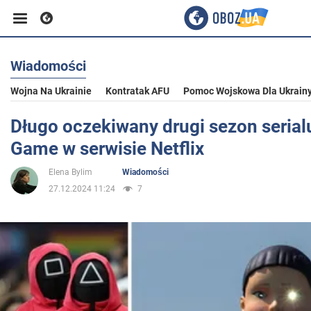
Wiadomości
Biznes
Wojna Na Ukrainie
Kontratak AFU
Pomoc Wojskowa Dla Ukrain
Sport
Długo oczekiwany drugi sezon serial
Game w serwisie Netflix
Rozrywka
Elena Bylim
Wiadomości
27.12.2024 11:24
7
Życie
Polityka
Społeczeństwo