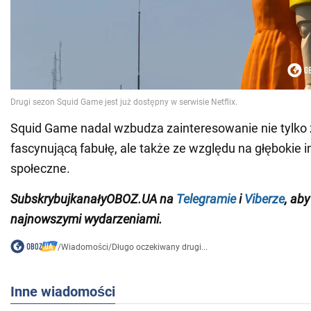
Squid Game nadal wzbudza zainteresowanie nie tylko
fascynującą fabułę, ale także ze względu na głębokie i
społeczne.
Subskrybuj
kanały
OBOZ
.UA
na
Telegramie
i
Viberze
, ab
najnowszymi wydarzeniami.
/
Wiadomości
/
Długo oczekiwany drugi...
Inne wiadomości