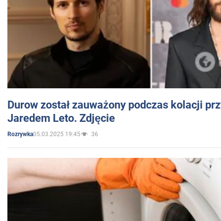
Durow został zauważony podczas kolacji prz
Jaredem Leto. Zdjęcie
05.03.2025 19:45
36
Rozrywka