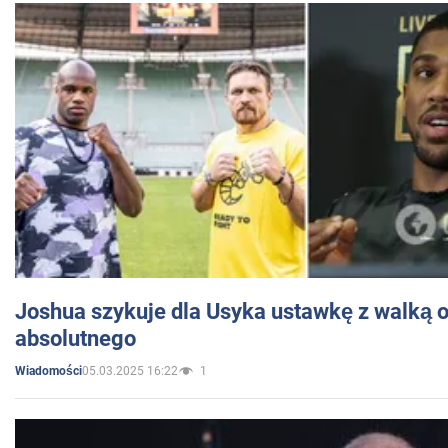
Joshua szykuje dla Usyka ustawkę z walką o 
absolutnego
05.03.2025 16:22
1
Wiadomości