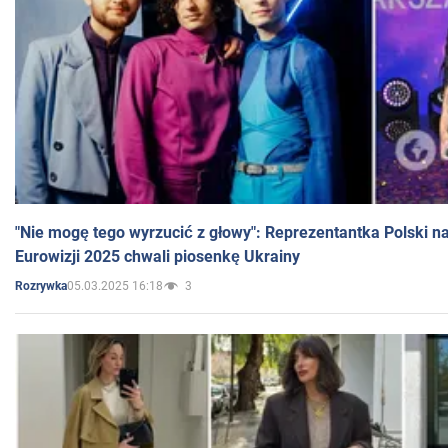
"Nie mogę tego wyrzucić z głowy": Reprezentantka Polski n
Eurowizji 2025 chwali piosenkę Ukrainy
05.03.2025 16:18
3
Rozrywka