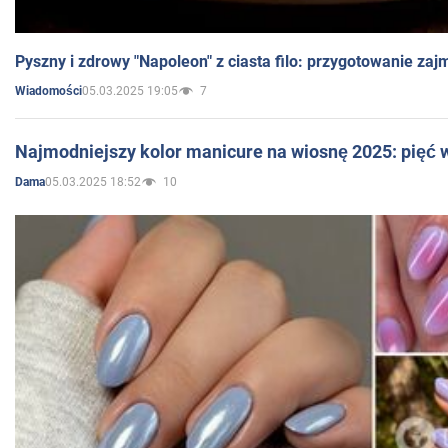
Pyszny i zdrowy "Napoleon" z ciasta filo: przygotowanie zaj
05.03.2025 19:05
7
Wiadomości
Najmodniejszy kolor manicure na wiosnę 2025: pięć
05.03.2025 18:52
10
Dama