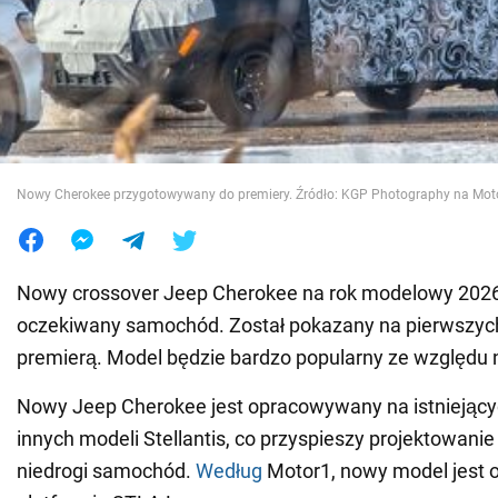
Wojna na Ukrainie
Świat
Jedzenie
Nowy Cherokee przygotowywany do premiery. Źródło: KGP Photography na Mot
Nowy crossover Jeep Cherokee na rok modelowy 2026
oczekiwany samochód. Został pokazany na pierwszych
premierą. Model będzie bardzo popularny ze względu 
Nowy Jeep Cherokee jest opracowywany na istniejący
innych modeli Stellantis, co przyspieszy projektowanie 
niedrogi samochód.
Według
Motor1, nowy model jest o