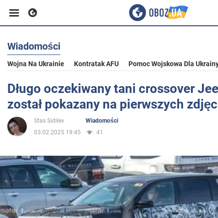
Wiadomości
Biznes
Wojna Na Ukrainie
Kontratak AFU
Pomoc Wojskowa Dla Ukrain
Sport
Długo oczekiwany tani crossover Je
został pokazany na pierwszych zdjęc
Rozrywka
Stas Sidilev
Wiadomości
03.02.2025 19:45
41
Życie
Polityka
Społeczeństwo