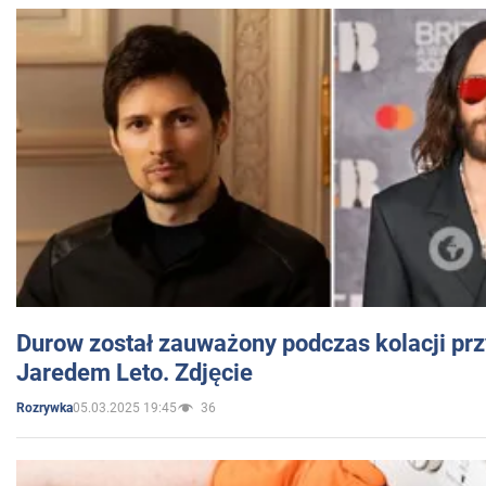
Durow został zauważony podczas kolacji prz
Jaredem Leto. Zdjęcie
05.03.2025 19:45
36
Rozrywka