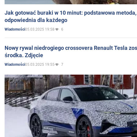
Jak gotować buraki w 10 minut: podstawowa metoda, 
odpowiednia dla każdego
05.03.2025 19:58
6
Wiadomości
Nowy rywal niedrogiego crossovera Renault Tesla zo
środka. Zdjęcie
05.03.2025 19:55
7
Wiadomości