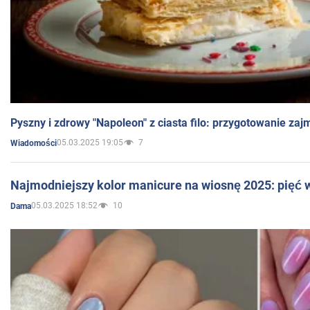
Pyszny i zdrowy "Napoleon" z ciasta filo: przygotowanie zaj
05.03.2025 19:05
7
Wiadomości
Najmodniejszy kolor manicure na wiosnę 2025: pięć
05.03.2025 18:52
10
Dama