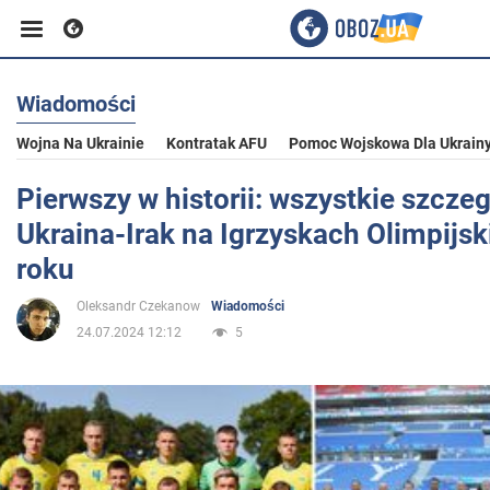
Wiadomości
Biznes
Wojna Na Ukrainie
Kontratak AFU
Pomoc Wojskowa Dla Ukrain
Sport
Pierwszy w historii: wszystkie szcz
Ukraina-Irak na Igrzyskach Olimpijs
Rozrywka
roku
Oleksandr Czekanow
Wiadomości
Życie
24.07.2024 12:12
5
Polityka
Społeczeństwo