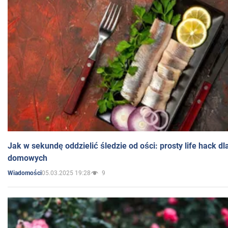
Jak w sekundę oddzielić śledzie od ości: prosty life hack d
domowych
05.03.2025 19:28
9
Wiadomości