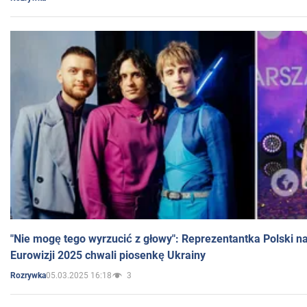
"Nie mogę tego wyrzucić z głowy": Reprezentantka Polski n
Eurowizji 2025 chwali piosenkę Ukrainy
05.03.2025 16:18
3
Rozrywka