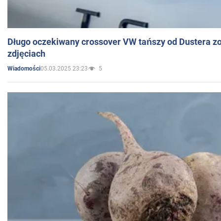
Długo oczekiwany crossover VW tańszy od Dustera zo
zdjęciach
05.03.2025 23:23
5
Wiadomości