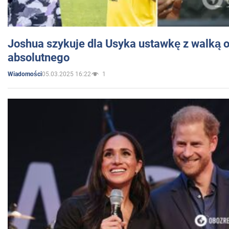
Joshua szykuje dla Usyka ustawkę z walką o 
absolutnego
05.03.2025 16:22
1
Wiadomości