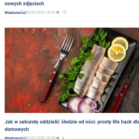
nowych zdjęciach
05.03.2025 19:31
10
Wiadomości
Jak w sekundę oddzielić śledzie od ości: prosty life hack d
domowych
05.03.2025 19:28
9
Wiadomości