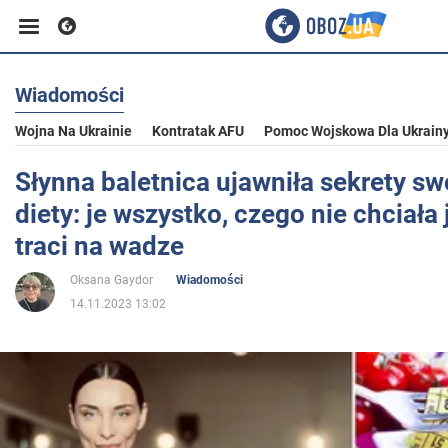
Wiadomości
Biznes
Wojna Na Ukrainie
Kontratak AFU
Pomoc Wojskowa Dla Ukrain
Sport
Słynna baletnica ujawniła sekrety sw
diety: je wszystko, czego nie chciała 
Rozrywka
traci na wadze
Oksana Gaydor
Wiadomości
Życie
14.11.2023 13:02
Polityka
Społeczeństwo