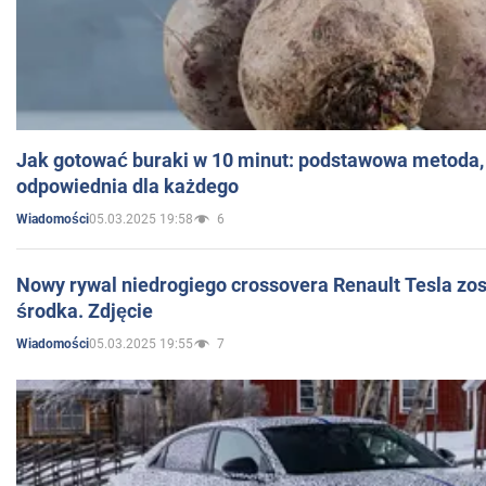
Jak gotować buraki w 10 minut: podstawowa metoda, 
odpowiednia dla każdego
05.03.2025 19:58
6
Wiadomości
Nowy rywal niedrogiego crossovera Renault Tesla zo
środka. Zdjęcie
05.03.2025 19:55
7
Wiadomości