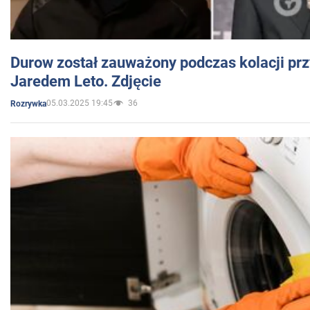
Durow został zauważony podczas kolacji prz
Jaredem Leto. Zdjęcie
05.03.2025 19:45
36
Rozrywka