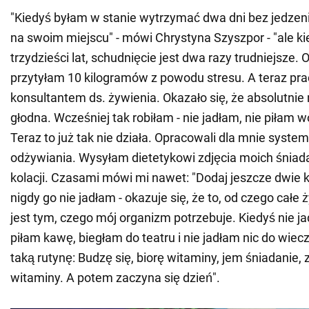
"Kiedyś byłam w stanie wytrzymać dwa dni bez jedzeni
na swoim miejscu" - mówi Chrystyna Szyszpor - "ale 
trzydzieści lat, schudnięcie jest dwa razy trudniejsze.
przytyłam 10 kilogramów z powodu stresu. A teraz pra
konsultantem ds. żywienia. Okazało się, że absolutnie
głodna. Wcześniej tak robiłam - nie jadłam, nie piłam wod
Teraz to już tak nie działa. Opracowali dla mnie syst
odżywiania. Wysyłam dietetykowi zdjęcia moich śniada
kolacji. Czasami mówi mi nawet: "Dodaj jeszcze dwie k
nigdy go nie jadłam - okazuje się, że to, od czego całe 
jest tym, czego mój organizm potrzebuje. Kiedyś nie j
piłam kawę, biegłam do teatru i nie jadłam nic do wie
taką rutynę: Budzę się, biorę witaminy, jem śniadanie,
witaminy. A potem zaczyna się dzień".