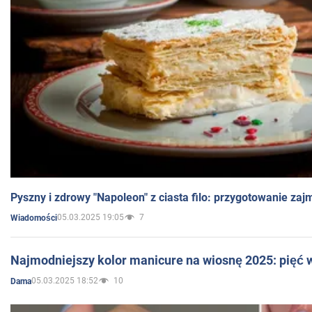
Pyszny i zdrowy "Napoleon" z ciasta filo: przygotowanie zaj
05.03.2025 19:05
7
Wiadomości
Najmodniejszy kolor manicure na wiosnę 2025: pięć
05.03.2025 18:52
10
Dama