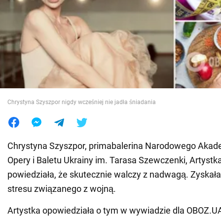
Wojna na Ukrainie
Świat
Jedzenie
Chrystyna Szyszpor nigdy wcześniej nie jadła śniadania
Chrystyna Szyszpor, primabalerina Narodowego Akad
Opery i Baletu Ukrainy im. Tarasa Szewczenki, Artystk
powiedziała, że skutecznie walczy z nadwagą. Zyskała
stresu związanego z wojną.
Artystka opowiedziała o tym w wywiadzie dla OBOZ.U