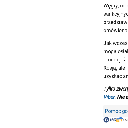
Węgry, mog
sankcyjnyc
przedstawic
omówiona 
Jak wcześ
mogą osłab
Trump już 
Rosją, ale
uzyskać z
Tylko zwer
Viber
. Nie 
Pomoc gos
/
W