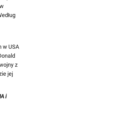
ów
Według
ch w USA
Donald
wojny z
ie jej
A i