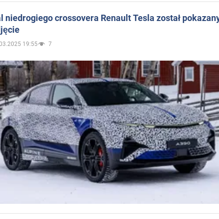
 niedrogiego crossovera Renault Tesla został pokazan
jęcie
03.2025 19:55
7