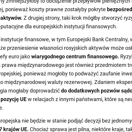
ony zmniejszyłoby to obciążenie przepływów pieniężnych 
ej, ponieważ koszty prawne zostałyby pokryte
bezpośred
 aktywów.
Z drugiej strony, taki krok mógłby stworzyć ry
eputacyjne dla europejskich instytucji finansowych.
instytucje finansowe, w tym Europejski Bank Centralny, 
 że przeniesienie własności rosyjskich aktywów może os
refy euro jako
wiarygodnego centrum finansowego.
Ryzy
a prawa międzynarodowego jest również przedmiotem tr
ropejskiej, ponieważ mogłoby to podważyć zaufanie inw
ako międzynarodowej waluty rezerwowej. Zdaniem eksper
tegia mogłaby doprowadzić
do dodatkowych pozwów sądo
 pozycję UE
w relacjach z innymi państwami, które są ne
e.
ropejska nie będzie w stanie podjąć decyzji bez jednom
7 krajów UE.
Chociaż sprawa jest pilna, niektóre kraje, tak