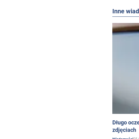
Inne wia
Długo ocz
zdjęciach