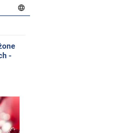
żone
ch -