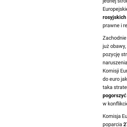
jednej str
Europejski
rosyjskich
prawne i r
Zachodnie 
już obawy,
pozycję st
naruszeni
Komisji Eu
do euro j
taka stra
pogorszyć
w konflikci
Komisja Eu
poparcia
2