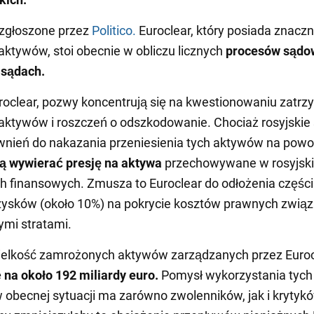
 zgłoszone przez
Politico.
Euroclear, który posiada znaczne
 aktywów, stoi obecnie w obliczu licznych
procesów sądo
 sądach.
oclear, pozwy koncentrują się na kwestionowaniu zatrz
 aktywów i roszczeń o odszkodowanie. Chociaż rosyjskie 
wnień do nakazania przeniesienia tych aktywów na pow
ą wywierać presję na aktywa
przechowywane w rosyjsk
ch finansowych. Zmusza to Euroclear do odłożenia części
zysków (około 10%) na pokrycie kosztów prawnych związ
ymi stratami.
ielkość zamrożonych aktywów zarządzanych przez Euroc
ę
na około 192 miliardy euro.
Pomysł wykorzystania tych
obecnej sytuacji ma zarówno zwolenników, jak i krytykó