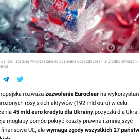
e
a Rosji zostaną wykorzystane do udzielenia pożyczki Ukrainie. Źródło: stworzon
gencji
uropejska rozważa
zezwolenie Euroclear
na wykorzystan
rożonych rosyjskich aktywów (192 mld euro) w celu
zenia
45 mld euro
kredytu dla
Ukrainy
.pożyczki dla Ukra
ja mogłaby pomóc pokryć koszty prawne i zmniejszyć
 finansowe UE, ale
wymaga zgody wszystkich 27 państ
kich.