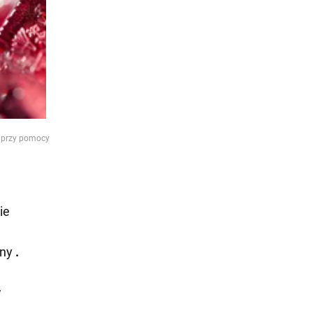
y przy pomocy
ie
iny
.
w