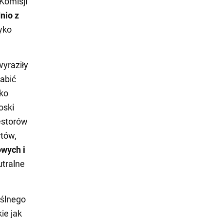
Komisji
nio z
zyko
wyraziły
łabić
ko
oski
estorów
tów,
wych i
utralne
yślnego
ie jak