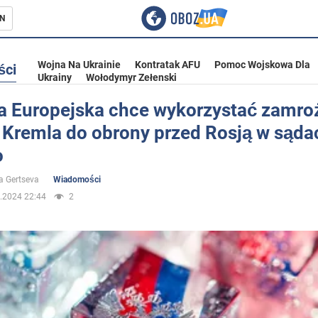
N
Wojna Na Ukrainie
Kontratak AFU
Pomoc Wojskowa Dla
ści
Ukrainy
Wołodymyr Zełenski
a Europejska chce wykorzystać zamro
 Kremla do obrony przed Rosją w sąda
ka
o
a Gertseva
Wiadomości
.2024 22:44
2
eństwo
a Ukrainie