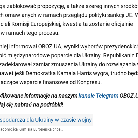
ą zablokować propozycję, a także szereg innych środk
h omawianych w ramach przeglądu polityki sankcji UE. 
ieli Komisji Europejskiej, kwestia ta zostanie oficjalnie
w ramach tego procesu.
niej informował OBOZ.UA, wyniki wyborów prezydencki
ić międzynarodowe poparcie dla Ukrainy. Republikanin 
zadeklarował zamiar zmuszenia Ukrainy do rozwiązania 
 nawet jeśli Demokratka Kamala Harris wygra, trudno będz
naczące wsparcie finansowe od Kongresu.
yfikowane informacje na naszym
kanale Telegram
OBOZ.U
daj się nabrać na podróbki!
podarcza dla Ukrainy w czasie wojny
iadomości
/
Komisja Europejska chce...