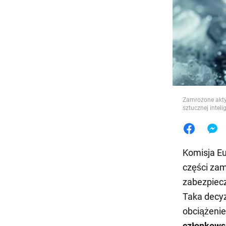
Jedzeni
Zamrożone aktyw
sztucznej inteli
Komisja E
części zam
zabezpiec
Taka decyz
obciążenie
członkows