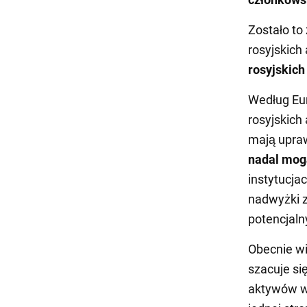
Zostało to
rosyjskich
rosyjskich
Według Eur
rosyjskich
mają upra
nadal mog
instytucja
nadwyżki 
potencjaln
Obecnie w
szacuje si
aktywów w 