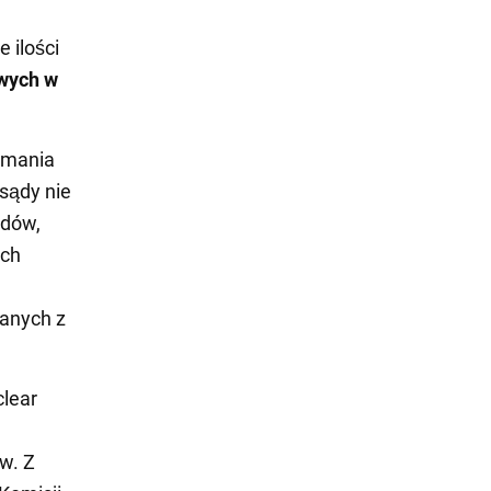
 ilości
wych w
ymania
sądy nie
odów,
ich
anych z
lear
w. Z