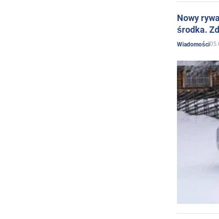
Nowy rywal
środka. Zd
05.
Wiadomości