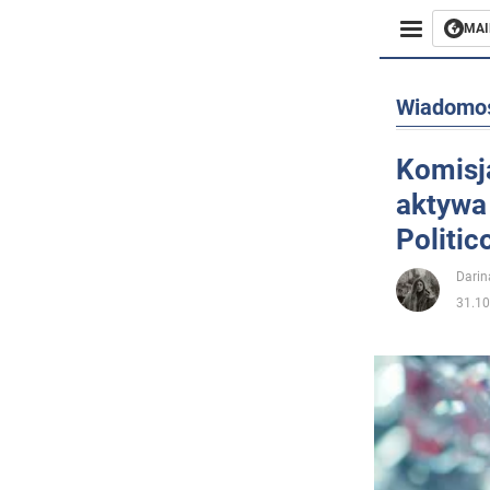
MAI
Biznes
Wiadomo
Sport
Komisj
aktywa
Rozryw
Politic
Życie
Darin
31.10
Polityka
Społecz
Wojna n
Świat