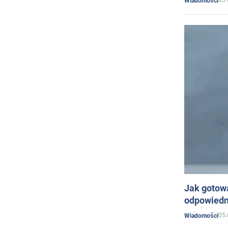
05.
Wiadomości
Jak gotow
odpowiedn
05.
Wiadomości