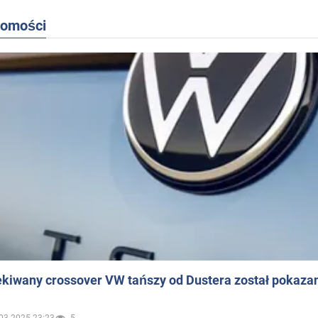
domości
ekiwany crossover VW tańszy od Dustera został pokaza