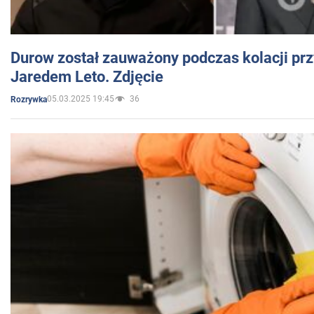
Durow został zauważony podczas kolacji prz
Jaredem Leto. Zdjęcie
05.03.2025 19:45
36
Rozrywka