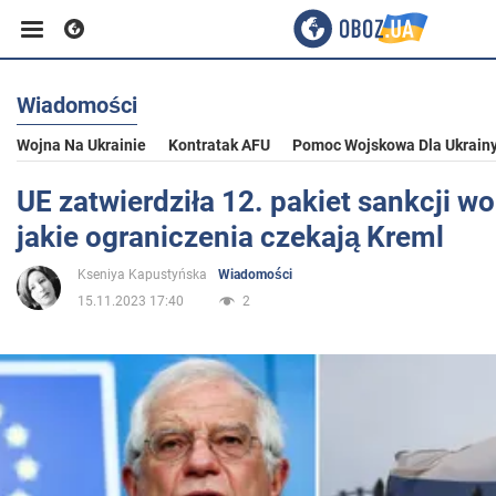
Wiadomości
Biznes
Wojna Na Ukrainie
Kontratak AFU
Pomoc Wojskowa Dla Ukrain
Sport
UE zatwierdziła 12. pakiet sankcji wo
jakie ograniczenia czekają Kreml
Rozrywka
Kseniya Kapustyńska
Wiadomości
15.11.2023 17:40
2
Życie
Polityka
Społeczeństwo