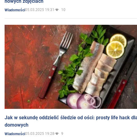
nowych zdjęciach
05.03.2025 19:31
10
Wiadomości
Jak w sekundę oddzielić śledzie od ości: prosty life hack d
domowych
05.03.2025 19:28
9
Wiadomości