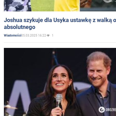
Joshua szykuje dla Usyka ustawkę z walką o 
absolutnego
05.03.2025 16:22
1
Wiadomości