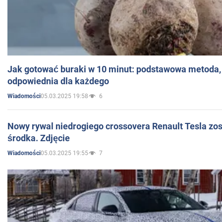
Jak gotować buraki w 10 minut: podstawowa metoda, 
odpowiednia dla każdego
05.03.2025 19:58
6
Wiadomości
Nowy rywal niedrogiego crossovera Renault Tesla zo
środka. Zdjęcie
05.03.2025 19:55
7
Wiadomości