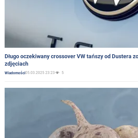
Długo oczekiwany crossover VW tańszy od Dustera zo
zdjęciach
05.03.2025 23:23
5
Wiadomości