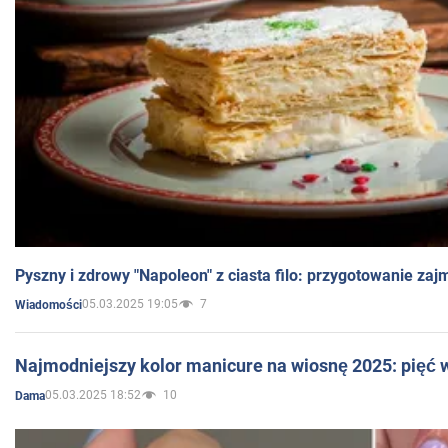
Pyszny i zdrowy "Napoleon" z ciasta filo: przygotowanie zaj
05.03.2025 19:05
7
Wiadomości
Najmodniejszy kolor manicure na wiosnę 2025: pięć
05.03.2025 18:52
10
Dama