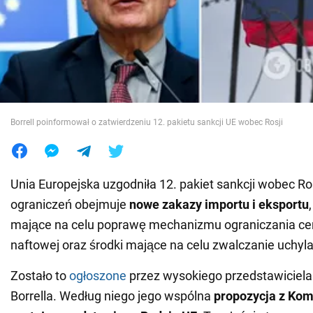
Wojna na Ukrainie
Świat
Jedzenie
Borrell poinformował o zatwierdzeniu 12. pakietu sankcji UE wobec Rosji
Unia Europejska uzgodniła 12. pakiet sankcji wobec Ros
ograniczeń obejmuje
nowe zakazy importu i eksportu
mające na celu poprawę mechanizmu ograniczania cen 
naftowej oraz środki mające na celu zwalczanie uchylan
Zostało to
ogłoszone
przez wysokiego przedstawiciel
Borrella. Według niego jego wspólna
propozycja z Kom