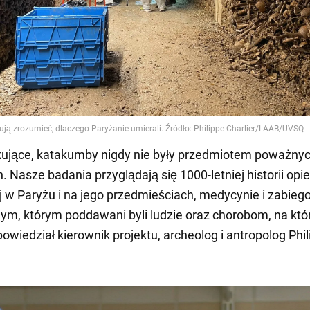
kujące, katakumby nigdy nie były przedmiotem poważny
 Nasze badania przyglądają się 1000-letniej historii opie
 w Paryżu i na jego przedmieściach, medycynie i zabie
nym, którym poddawani byli ludzie oraz chorobom, na któ
- powiedział kierownik projektu, archeolog i antropolog Phi