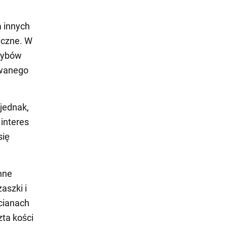
 innych
iczne. W
szybów
ywanego
jednak,
interes
się
nne
aszki i
ścianach
ta kości