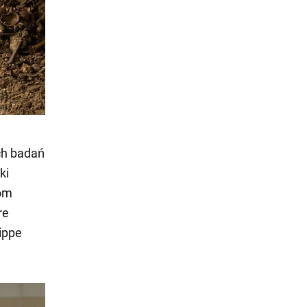
ch badań
ki
gom
re
lippe