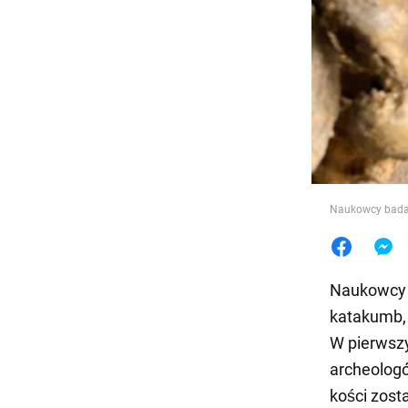
Jedzeni
Naukowcy badaj
Naukowcy w
katakumb, 
W pierwszy
archeologó
kości zost