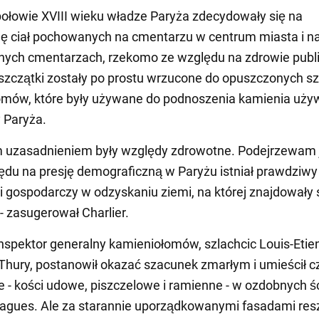
połowie XVIII wieku władze Paryża zdecydowały się na
 ciał pochowanych na cmentarzu w centrum miasta i na
nych cmentarzach, rzekomo ze względu na zdrowie publ
szczątki zostały po prostu wrzucone do opuszczonych 
omów, które były używane do podnoszenia kamienia uż
 Paryża.
m uzasadnieniem były względy zdrowotne. Podejrzewam 
ędu na presję demograficzną w Paryżu istniał prawdziwy 
i gospodarczy w odzyskaniu ziemi, na której znajdowały 
- zasugerował Charlier.
inspektor generalny kamieniołomów, szlachcic Louis-Etie
 Thury, postanowił okazać szacunek zmarłym i umieścił cz
ie - kości udowe, piszczelowe i ramienne - w ozdobnych 
gues. Ale za starannie uporządkowanymi fasadami resz