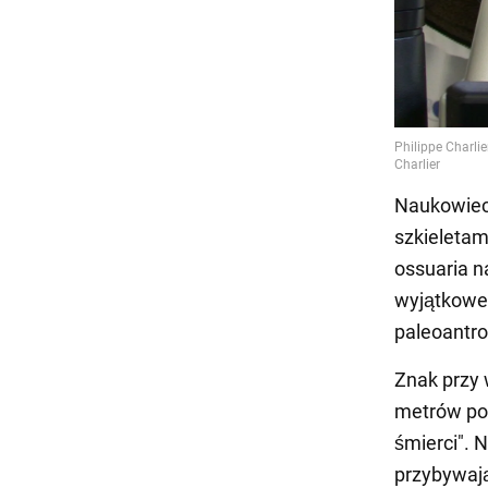
Naukowiec 
szkieletami
ossuaria n
wyjątkowe.
paleoantrop
Znak przy 
metrów pod
śmierci". 
przybywają