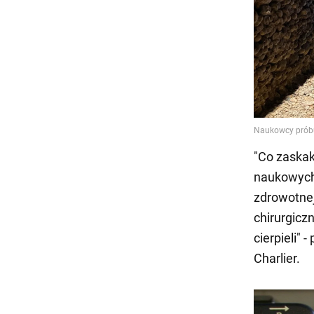
"Co zaska
naukowych.
zdrowotnej
chirurgicz
cierpieli" 
Charlier.