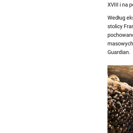
XVIII i na 
Według eks
stolicy Fr
pochowano 
masowych z
Guardian.