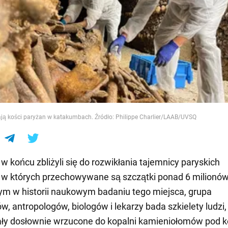
e
ą kości paryżan w katakumbach. Źródło: Philippe Charlier/LAAB/UVSQ
 końcu zbliżyli się do rozwikłania tajemnicy paryskich
w których przechowywane są szczątki ponad 6 milionów 
m w historii naukowym badaniu tego miejsca, grupa
w, antropologów, biologów i lekarzy bada szkielety ludzi,
ały dosłownie wrzucone do kopalni kamieniołomów pod k