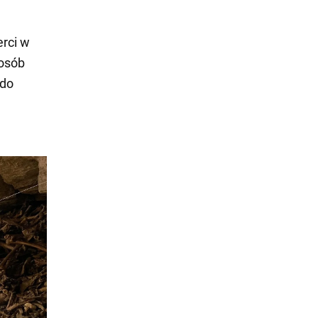
erci w
 osób
 do