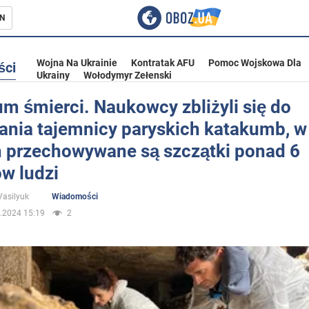
N
Wojna Na Ukrainie
Kontratak AFU
Pomoc Wojskowa Dla
ści
Ukrainy
Wołodymyr Zełenski
m śmierci. Naukowcy zbliżyli się do
łania tajemnicy paryskich katakumb, w
ka
h przechowywane są szczątki ponad 6
w ludzi
Vasilyuk
Wiadomości
.2024 15:19
2
eństwo
a Ukrainie