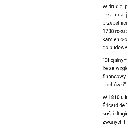
W drugiej 
ekshumację
przepełnio
1788 roku 
kamienioł
do budowy
"Oficjalny
że ze wzgl
finansowy 
pochówki" 
W 1810 r. 
Éricard de
kości dług
zwanych ha