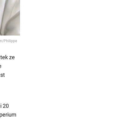
tek ze
e
est
i 20
mperium