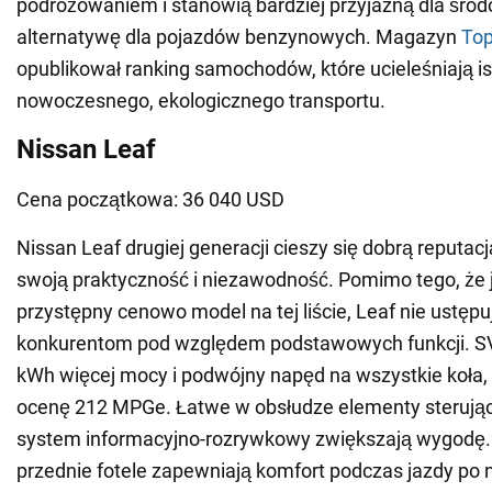
podróżowaniem i stanowią bardziej przyjazną dla śro
alternatywę dla pojazdów benzynowych. Magazyn
To
opublikował ranking samochodów, które ucieleśniają is
nowoczesnego, ekologicznego transportu.
Nissan Leaf
Cena początkowa: 36 040 USD
Nissan Leaf drugiej generacji cieszy się dobrą reputac
swoją praktyczność i niezawodność. Pomimo tego, że je
przystępny cenowo model na tej liście, Leaf nie ustęp
konkurentom pod względem podstawowych funkcji. SV
kWh więcej mocy i podwójny napęd na wszystkie koła,
ocenę 212 MPGe. Łatwe w obsłudze elementy sterujące
system informacyjno-rozrywkowy zwiększają wygodę
przednie fotele zapewniają komfort podczas jazdy po