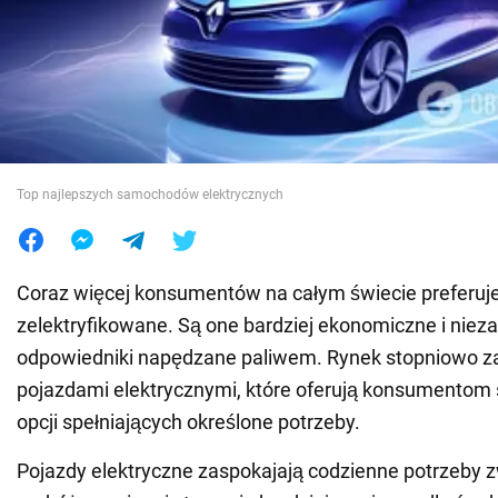
Wojna na Ukrainie
Świat
Jedzenie
Top najlepszych samochodów elektrycznych
Coraz więcej konsumentów na całym świecie preferu
zelektryfikowane. Są one bardziej ekonomiczne i niez
odpowiedniki napędzane paliwem. Rynek stopniowo za
pojazdami elektrycznymi, które oferują konsumentom
opcji spełniających określone potrzeby.
Pojazdy elektryczne zaspokajają codzienne potrzeby 