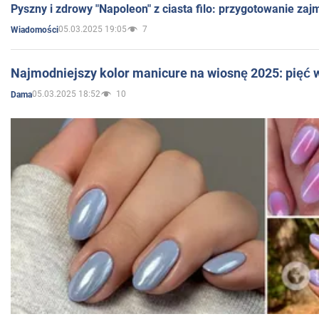
Pyszny i zdrowy "Napoleon" z ciasta filo: przygotowanie zaj
05.03.2025 19:05
7
Wiadomości
Najmodniejszy kolor manicure na wiosnę 2025: pięć
05.03.2025 18:52
10
Dama