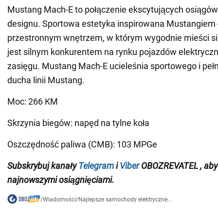
Mustang Mach-E to połączenie ekscytujących osiągów
designu. Sportowa estetyka inspirowana Mustangiem ł
przestronnym wnętrzem, w którym wygodnie mieści s
jest silnym konkurentem na rynku pojazdów elektryc
zasięgu. Mustang Mach-E ucieleśnia sportowego i peł
ducha linii Mustang.
Moc: 266 KM
Skrzynia biegów: napęd na tylne koła
Oszczędność paliwa (CMB): 103 MPGe
Subskrybuj
kanały
Telegram
i
Viber
OBOZREVATEL
, ab
najnowszymi osiągnięciami.
/
Wiadomości
/
Najlepsze samochody elektryczne...