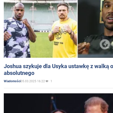
Joshua szykuje dla Usyka ustawkę z walką o 
absolutnego
05.03.2025 16:22
1
Wiadomości