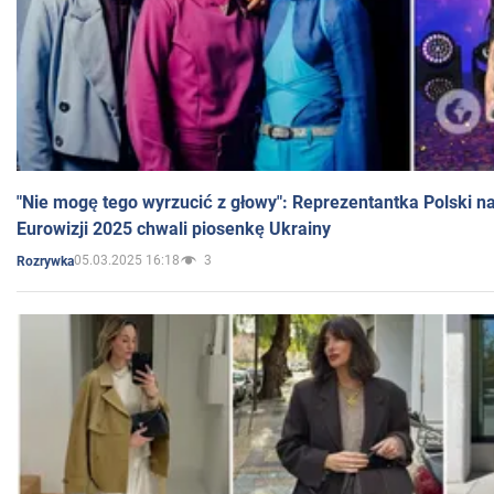
"Nie mogę tego wyrzucić z głowy": Reprezentantka Polski n
Eurowizji 2025 chwali piosenkę Ukrainy
05.03.2025 16:18
3
Rozrywka