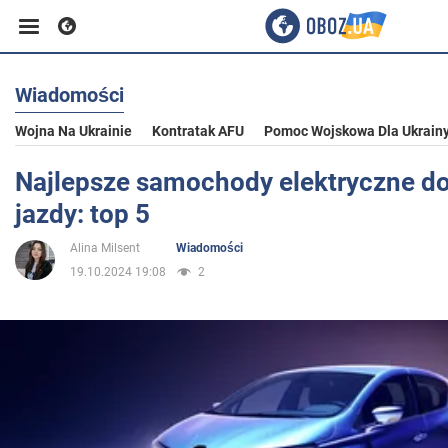
Wiadomości
Biznes
Wojna Na Ukrainie
Kontratak AFU
Pomoc Wojskowa Dla Ukrain
Sport
Najlepsze samochody elektryczne do
jazdy: top 5
Rozrywka
Alina Milsent
Wiadomości
19.10.2024 19:08
2
Życie
Polityka
Społeczeństwo