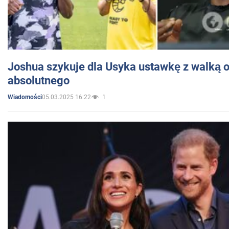
Joshua szykuje dla Usyka ustawkę z walką o 
absolutnego
05.03.2025 16:22
1
Wiadomości