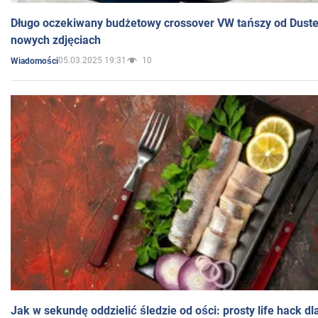
Długo oczekiwany budżetowy crossover VW tańszy od Dust
nowych zdjęciach
05.03.2025 19:31
10
Wiadomości
Jak w sekundę oddzielić śledzie od ości: prosty life hack d