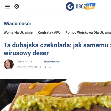
Wiadomości
Biznes
Wojna Na Ukrainie
Kontratak AFU
Pomoc Wojskowa Dla Ukrain
Sport
Ta dubajska czekolada: jak samemu 
wirusowy deser
Rozrywka
Erika Ilyina
Wiadomości
05.02.2025 08:08
4
Życie
Polityka
Społeczeństwo