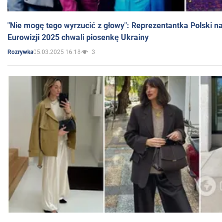
"Nie mogę tego wyrzucić z głowy": Reprezentantka Polski n
Eurowizji 2025 chwali piosenkę Ukrainy
05.03.2025 16:18
3
Rozrywka