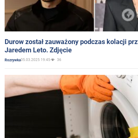
Durow został zauważony podczas kolacji prz
Jaredem Leto. Zdjęcie
05.03.2025 19:45
36
Rozrywka