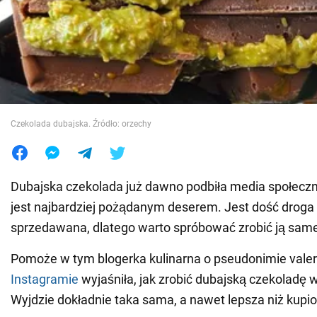
Wojna na Ukrainie
Świat
Jedzenie
Czekolada dubajska. Źródło: orzechy
Dubajska czekolada już dawno podbiła media społeczn
jest najbardziej pożądanym deserem. Jest dość droga 
sprzedawana, dlatego warto spróbować zrobić ją sa
Pomoże w tym blogerka kulinarna o pseudonimie valer
Instagramie
wyjaśniła, jak zrobić dubajską czekoladę 
Wyjdzie dokładnie taka sama, a nawet lepsza niż kupio