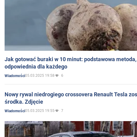
Jak gotować buraki w 10 minut: podstawowa metoda, 
odpowiednia dla każdego
05.03.2025 19:58
6
Wiadomości
Nowy rywal niedrogiego crossovera Renault Tesla zo
środka. Zdjęcie
05.03.2025 19:55
7
Wiadomości