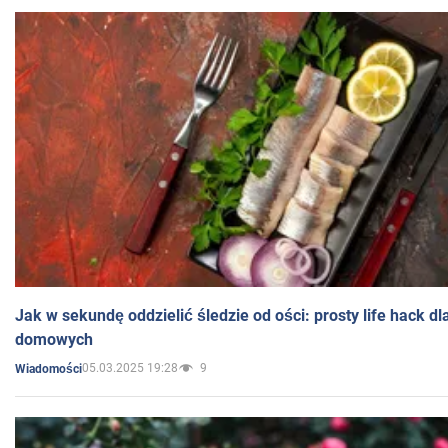
Jak w sekundę oddzielić śledzie od ości: prosty life hack d
domowych
05.03.2025 19:28
9
Wiadomości