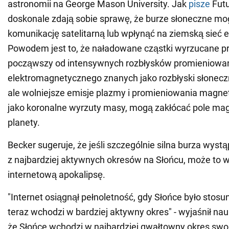
astronomii na George Mason University. Jak
pisze
Futu
doskonale zdają sobie sprawę, że burze słoneczne mo
komunikację satelitarną lub wpłynąć na ziemską sieć 
Powodem jest to, że naładowane cząstki wyrzucane pr
począwszy od intensywnych rozbłysków promieniowa
elektromagnetycznego znanych jako rozbłyski słoneczne
ale wolniejsze emisje plazmy i promieniowania magn
jako koronalne wyrzuty masy, mogą zakłócać pole ma
planety.
Becker sugeruje, że jeśli szczególnie silna burza wyst
z najbardziej aktywnych okresów na Słońcu, może to 
internetową apokalipsę.
"Internet osiągnął pełnoletność, gdy Słońce było stos
teraz wchodzi w bardziej aktywny okres" - wyjaśnił na
że Słońce wchodzi w najbardziej gwałtowny okres swo