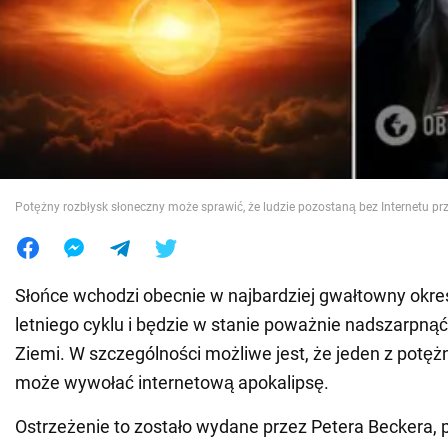
Wojna na Ukrainie
Świat
Jedzenie
Potężny rozbłysk słoneczny może sprawić, że ludzie pozostaną bez Internetu prz
Słońce wchodzi obecnie w najbardziej gwałtowny okre
letniego cyklu i będzie w stanie poważnie nadszarpnąć
Ziemi. W szczególności możliwe jest, że jeden z potę
może wywołać internetową apokalipsę.
Ostrzeżenie to zostało wydane przez Petera Beckera, pr