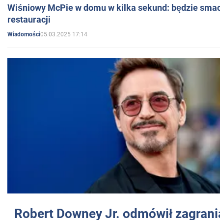
Wiśniowy McPie w domu w kilka sekund: będzie smac
restauracji
05.03.2025 17:14
Wiadomości
Robert Downey Jr. odmówił zagrani