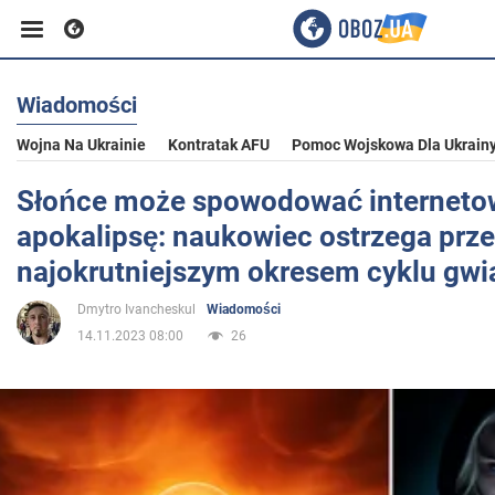
Wiadomości
Biznes
Wojna Na Ukrainie
Kontratak AFU
Pomoc Wojskowa Dla Ukrain
Sport
Słońce może spowodować interneto
apokalipsę: naukowiec ostrzega prz
Rozrywka
najokrutniejszym okresem cyklu gwi
Dmytro Ivancheskul
Wiadomości
Życie
14.11.2023 08:00
26
Polityka
Społeczeństwo