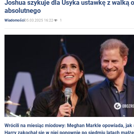
Joshua szykuje dla Usyka ustawkę z walką o 
absolutnego
05.03.2025 16:22
1
Wiadomości
Wrócili na miesiąc miodowy: Meghan Markle opowiada, jak s
Harry zakochał się w niej ponownie po siedmiu latach małż