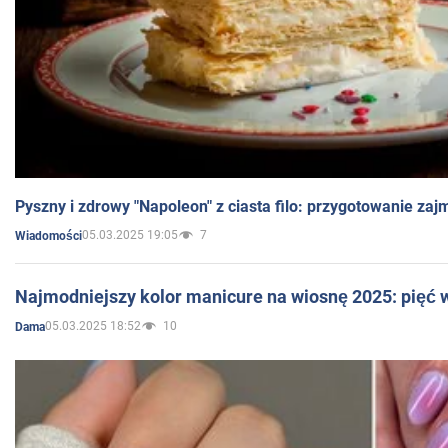
Pyszny i zdrowy "Napoleon" z ciasta filo: przygotowanie zaj
05.03.2025 19:05
7
Wiadomości
Najmodniejszy kolor manicure na wiosnę 2025: pięć
05.03.2025 18:52
10
Dama