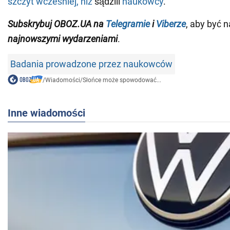
szczyt wcześniej, niż
sądzili
naukowcy
.
Subskrybuj OBOZ.UA na
Telegramie
i
Viberze
, aby być n
najnowszymi wydarzeniami
.
Badania prowadzone przez naukowców
/
Wiadomości
/
Słońce może spowodować...
Inne wiadomości