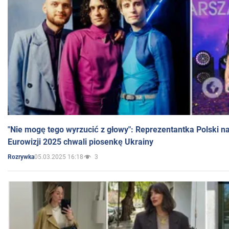
"Nie mogę tego wyrzucić z głowy": Reprezentantka Polski n
Eurowizji 2025 chwali piosenkę Ukrainy
05.03.2025 16:18
3
Rozrywka