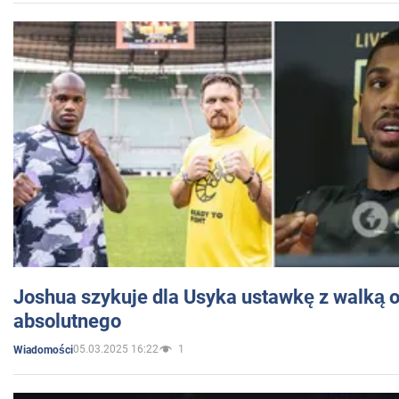
Joshua szykuje dla Usyka ustawkę z walką o 
absolutnego
05.03.2025 16:22
1
Wiadomości