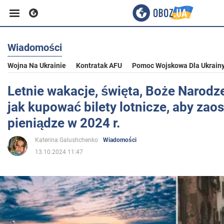
Wiadomości
Biznes
Wojna Na Ukrainie
Kontratak AFU
Pomoc Wojskowa Dla Ukrain
Sport
Letnie wakacje, święta, Boże Narodze
jak kupować bilety lotnicze, aby zao
Rozrywka
pieniądze w 2024 r.
Katerina Galushchenko
Wiadomości
Życie
13.10.2024 11:47
Polityka
Społeczeństwo