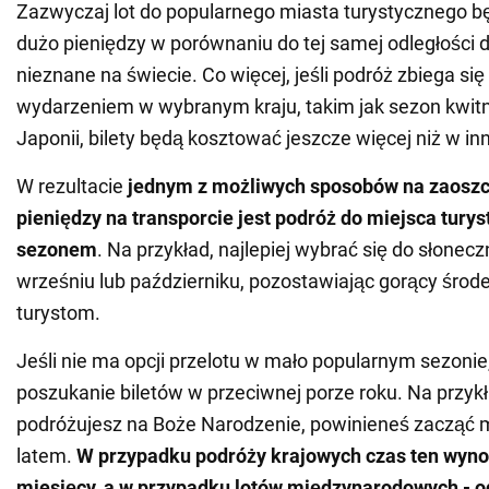
Zazwyczaj lot do popularnego miasta turystycznego b
dużo pieniędzy w porównaniu do tej samej odległości d
nieznane na świecie. Co więcej, jeśli podróż zbiega s
wydarzeniem w wybranym kraju, takim jak sezon kwitn
Japonii, bilety będą kosztować jeszcze więcej niż w in
W rezultacie
jednym z możliwych sposobów na zaosz
pieniędzy na transporcie jest podróż do miejsca tury
sezonem
. Na przykład, najlepiej wybrać się do słonec
wrześniu lub październiku, pozostawiając gorący środe
turystom.
Jeśli nie ma opcji przelotu w mało popularnym sezoni
poszukanie biletów w przeciwnej porze roku. Na przykła
podróżujesz na Boże Narodzenie, powinieneś zacząć m
latem.
W przypadku podróży krajowych czas ten wynos
miesięcy, a w przypadku lotów międzynarodowych - o