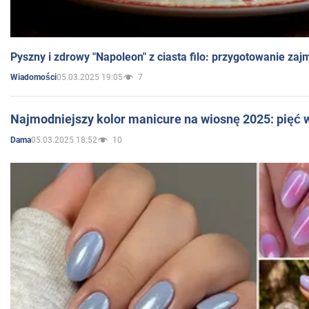
Pyszny i zdrowy "Napoleon" z ciasta filo: przygotowanie zaj
05.03.2025 19:05
7
Wiadomości
Najmodniejszy kolor manicure na wiosnę 2025: pięć
05.03.2025 18:52
10
Dama