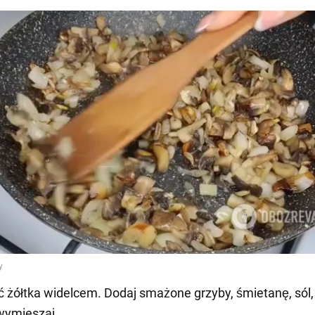
ć żółtka widelcem. Dodaj smażone grzyby, śmietanę, sól, 
wymieszaj.