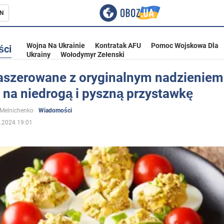
N
Wojna Na Ukrainie
Kontratak AFU
Pomoc Wojskowa Dla
ści
Ukrainy
Wołodymyr Zełenski
faszerowane z oryginalnym nadzieniem
 na niedrogą i pyszną przystawkę
ka
 Melnichenko
Wiadomości
.2024 19:01
eństwo
a Ukrainie