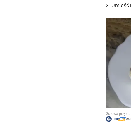
3. Umieść 
/
W