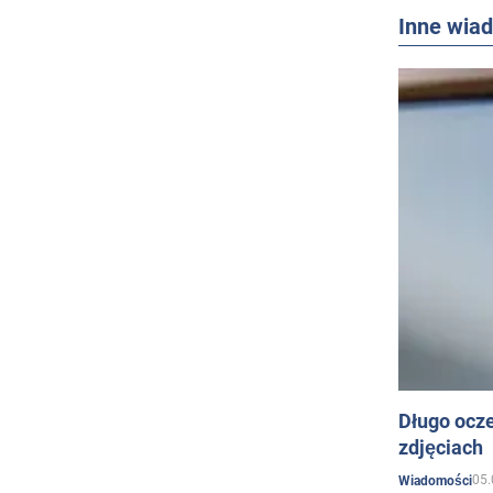
Inne wia
Długo ocz
zdjęciach
05.
Wiadomości