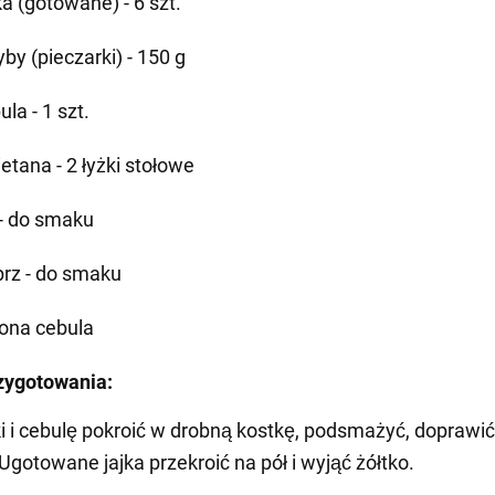
ka (gotowane) - 6 szt.
by (pieczarki) - 150 g
la - 1 szt.
etana - 2 łyżki stołowe
 - do smaku
prz - do smaku
lona cebula
zygotowania:
ki i cebulę pokroić w drobną kostkę, podsmażyć, doprawić 
Ugotowane jajka przekroić na pół i wyjąć żółtko.