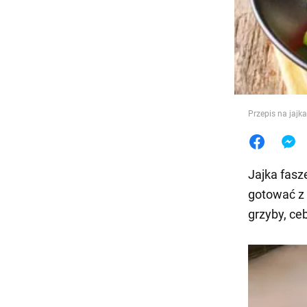
Jedzeni
Przepis na jajk
Jajka fasz
gotować z 
grzyby, ce