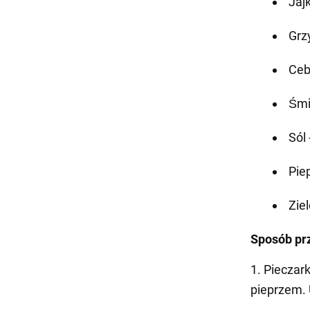
Jaj
Grzy
Cebu
Śmi
Sól
Pie
Zie
Sposób pr
1. Pieczar
pieprzem. 