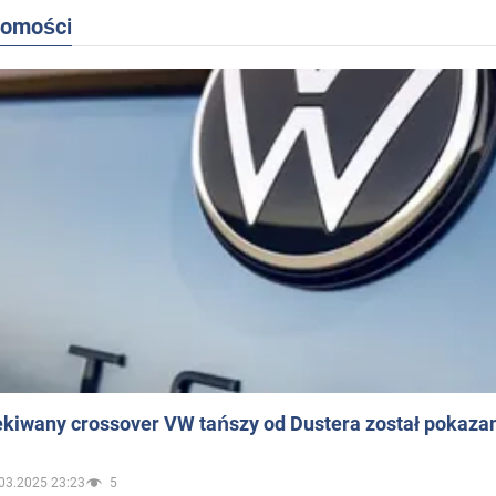
domości
ekiwany crossover VW tańszy od Dustera został pokaza
03.2025 23:23
5