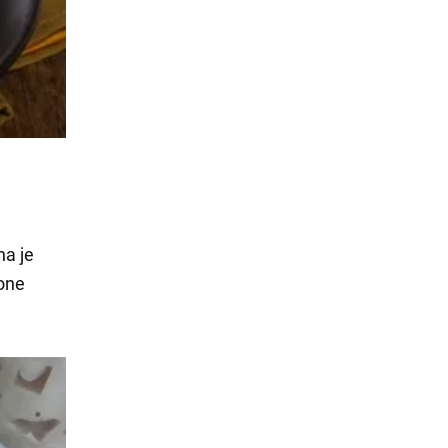
na je
one