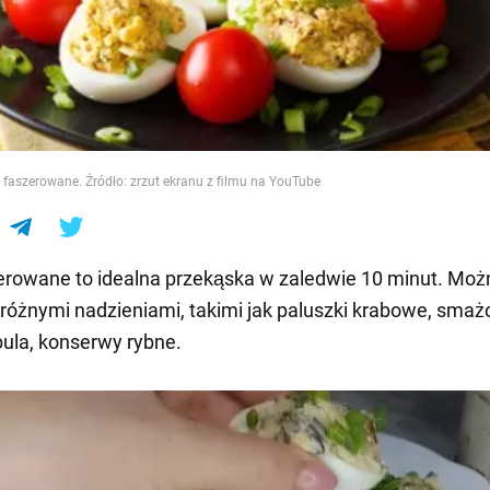
e
a faszerowane. Źródło: zrzut ekranu z filmu na YouTube
erowane to idealna przekąska w zaledwie 10 minut. Moż
różnymi nadzieniami, takimi jak paluszki krabowe, smaż
bula, konserwy rybne.