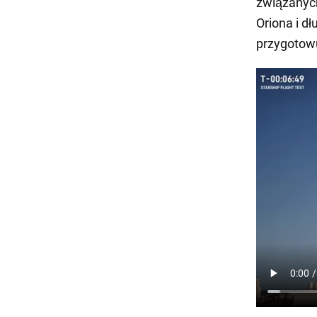
związanych
Oriona i d
przygotowu