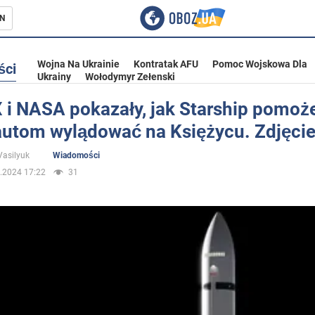
N
Wojna Na Ukrainie
Kontratak AFU
Pomoc Wojskowa Dla
ści
Ukrainy
Wołodymyr Zełenski
 i NASA pokazały, jak Starship pomoż
autom wylądować na Księżycu. Zdjęci
ka
Vasilyuk
Wiadomości
.2024 17:22
31
eństwo
a Ukrainie