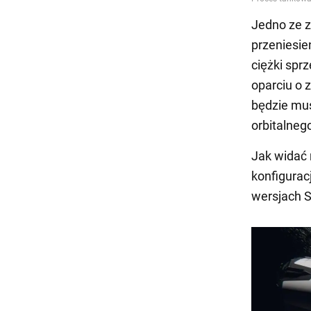
Jedno ze z
przeniesie
ciężki spr
oparciu o 
będzie mus
orbitalneg
Jak widać 
konfigurac
wersjach S