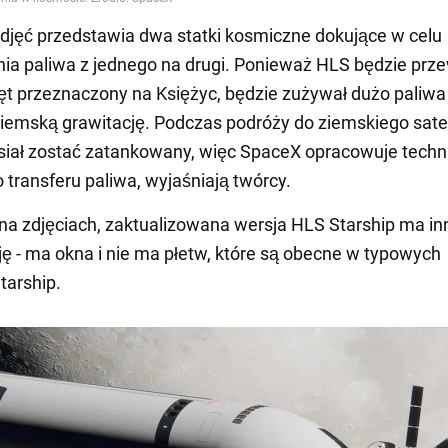
djęć przedstawia dwa statki kosmiczne dokujące w celu
nia paliwa z jednego na drugi. Ponieważ HLS będzie prze
zęt przeznaczony na Księżyc, będzie zużywał dużo paliwa
ziemską grawitację. Podczas podróży do ziemskiego satel
iał zostać zatankowany, więc SpaceX opracowuje techn
o transferu paliwa, wyjaśniają twórcy.
na zdjęciach, zaktualizowana wersja HLS Starship ma in
ję - ma okna i nie ma płetw, które są obecne w typowych
tarship.