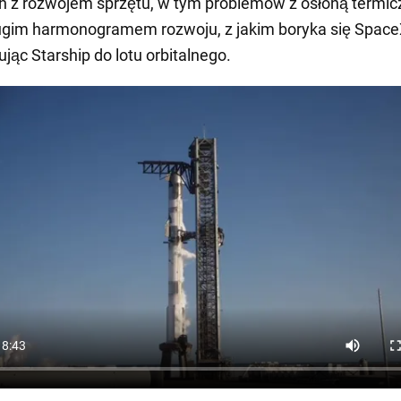
 z rozwojem sprzętu, w tym problemów z osłoną termic
ługim harmonogramem rozwoju, z jakim boryka się Space
jąc Starship do lotu orbitalnego.