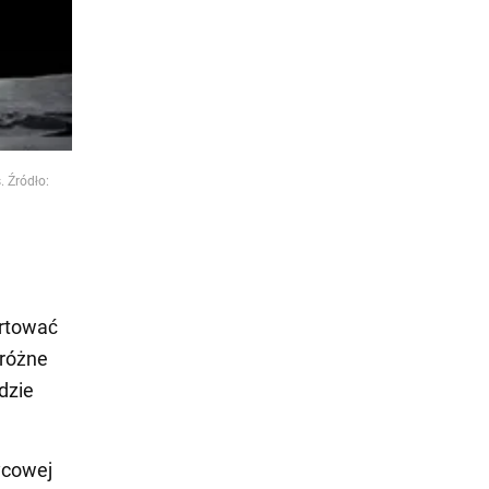
 Źródło:
ortować
 różne
dzie
ycowej