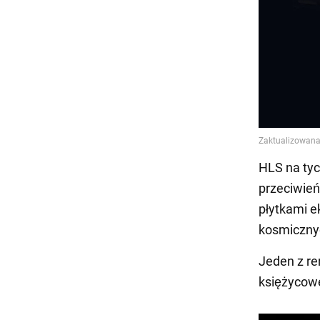
HLS na tyc
przeciwień
płytkami e
kosmicznyc
Jeden z r
księżycowe