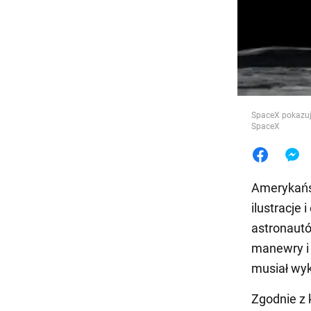
Jedzeni
SpaceX pokazuj
SpaceX
Amerykańs
ilustracje
astronautó
manewry i 
musiał wy
Zgodnie z 