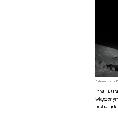
Inna ilust
włączonym
próbą lądo