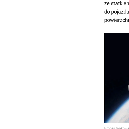
ze statkie
do pojazdu
powierzchn