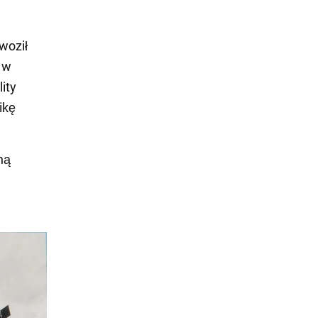
woził
 w
ity
ikę
ną