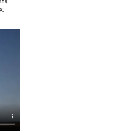
zną
X,