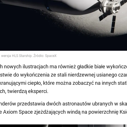
h nowych ilustracjach ma również gładkie białe wykończ
stwie do wykończenia ze stali nierdzewnej usianego cz
kranującymi ciepło, które można zobaczyć na innych sta
h, twierdzą eksperci.
enderów przedstawia dwóch astronautów ubranych w ska
 Axiom Space zjeżdżających windą na powierzchnię Ksi