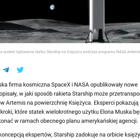
e
e system lądowania statku Starship na Księżycu podczas programu NASA Artemis.
ka firma kosmiczna SpaceX i NASA opublikowały nowe
 i opisały, w jaki sposób rakieta Starship może przetransp
w Artemis na powierzchnię Księżyca. Eksperci pokazują
kroki, które statek wielokrotnego użytku Elona Muska bę
konać w ramach obecnego planu amerykańskiej agencji.
koncepcją ekspertów, Starship zadokuje na orbicie księż