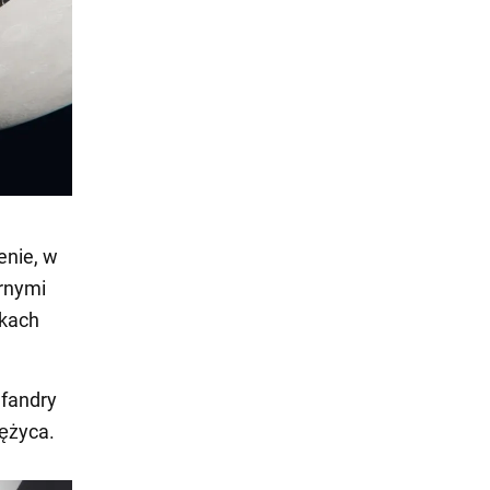
enie, w
arnymi
tkach
fandry
ężyca.