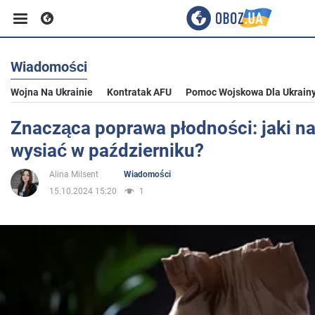
Wiadomości
Biznes
Wojna Na Ukrainie
Kontratak AFU
Pomoc Wojskowa Dla Ukrain
Sport
Znacząca poprawa płodności: jaki n
wysiać w październiku?
Rozrywka
Alina Milsent
Wiadomości
15.10.2024 15:20
1
Życie
Polityka
Społeczeństwo