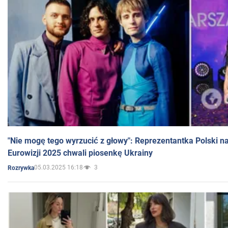
"Nie mogę tego wyrzucić z głowy": Reprezentantka Polski n
Eurowizji 2025 chwali piosenkę Ukrainy
05.03.2025 16:18
3
Rozrywka