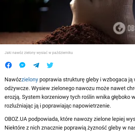
Wojna na Ukrainie
Świat
Jedzenie
Jaki nawóz zielony wysiać w październiku
Nawóz
zielony
poprawia strukturę gleby i wzbogaca ją 
odżywcze. Wysiew zielonego nawozu może nawet chro
erozją. System korzeniowy tych roślin wnika głęboko w
rozluźniając ją i poprawiając napowietrzenie.
OBOZ.UA podpowiada, które nawozy zielone lepiej wys
Niektóre z nich znacznie poprawią żyzność gleby w n