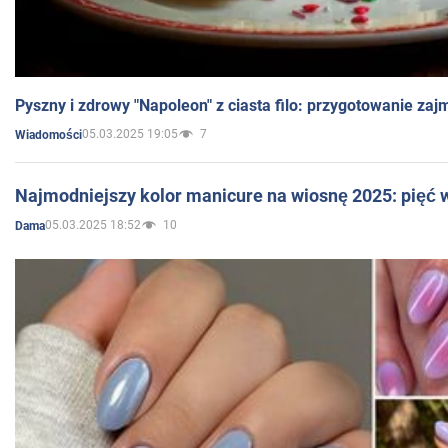
Pyszny i zdrowy "Napoleon" z ciasta filo: przygotowanie zaj
05.03.2025 19:05
7
Wiadomości
Najmodniejszy kolor manicure na wiosnę 2025: pięć
05.03.2025 18:52
10
Dama