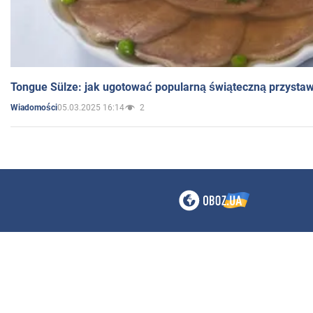
Tongue Sülze: jak ugotować popularną świąteczną przysta
05.03.2025 16:14
2
Wiadomości