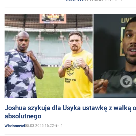
Joshua szykuje dla Usyka ustawkę z walką o 
absolutnego
05.03.2025 16:22
1
Wiadomości