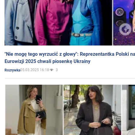
"Nie mogę tego wyrzucić z głowy": Reprezentantka Polski n
Eurowizji 2025 chwali piosenkę Ukrainy
05.03.2025 16:18
3
Rozrywka