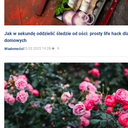
Jak w sekundę oddzielić śledzie od ości: prosty life hack d
domowych
05.03.2025 19:28
9
Wiadomości