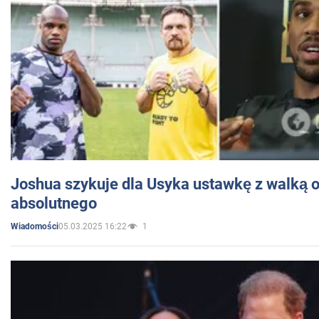
Joshua szykuje dla Usyka ustawkę z walką o 
absolutnego
05.03.2025 16:22
1
Wiadomości