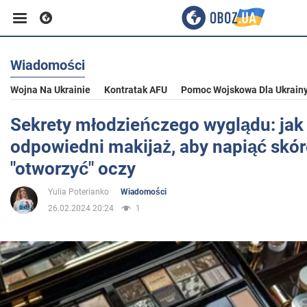
Wiadomości
Biznes
Wojna Na Ukrainie
Kontratak AFU
Pomoc Wojskowa Dla Ukrain
Sport
Sekrety młodzieńczego wyglądu: jak
odpowiedni makijaż, aby napiąć skór
Rozrywka
"otworzyć" oczy
Yulia Poterianko
Wiadomości
Życie
26.02.2024 20:24
1
Polityka
Społeczeństwo