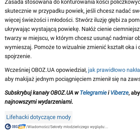
Zasada stosowana do konturowania kości policzkowyc
skutecznie w przypadku powiek, jeśli chcesz nadać s
więcej świeżości i młodości. Stwórz iluzję głębi za pom
ukrywając wystającą powiekę. Nałóż cienie ciemniejsz
twarzy w miejscu, w którym chcesz usunąć nadmiar obj
wymieszaj. Pomoże to wizualnie zmienić kształt oka i
spojrzenie.
Wcześniej OBOZ.UA opowiedział,
jak prawidłowo nakł
aby makijaż jednym pociągnięciem zmienił się na zaw
Subskrybuj kanały OBOZ.UA w
Telegramie
i
Viberze
, ab
najnowszymi wydarzeniami
.
Lifehacki dotyczące mody
/
Wiadomości
/
Sekrety młodzieńczego wyglądu:...