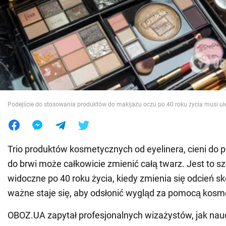
Wojna na Ukrainie
Świat
Jedzenie
Podejście do stosowania produktów do makijażu oczu po 40 roku życia musi ul
Trio produktów kosmetycznych od eyelinera, cieni do 
do brwi może całkowicie zmienić całą twarz. Jest to s
widoczne po 40 roku życia, kiedy zmienia się odcień sk
ważne staje się, aby odsłonić wygląd za pomocą kos
OBOZ.UA zapytał profesjonalnych wizażystów, jak nauc