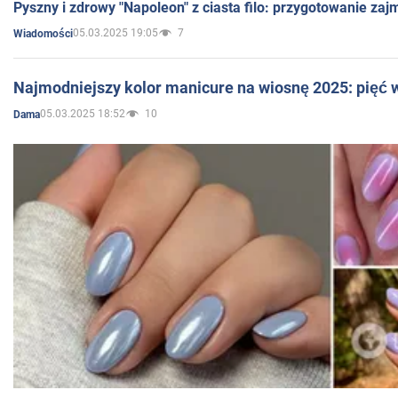
Pyszny i zdrowy "Napoleon" z ciasta filo: przygotowanie zaj
05.03.2025 19:05
7
Wiadomości
Najmodniejszy kolor manicure na wiosnę 2025: pięć
05.03.2025 18:52
10
Dama