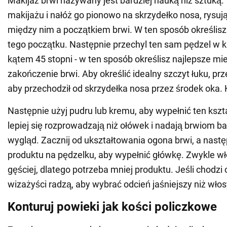
Makijaż brwi nazywany jest bardziej nauką niż sztuką.
makijażu i nałóż go pionowo na skrzydełko nosa, rysując
między nim a początkiem brwi. W ten sposób określisz
tego początku. Następnie przechyl ten sam pędzel w 
kątem 45 stopni - w ten sposób określisz najlepsze mi
zakończenie brwi. Aby określić idealny szczyt łuku, prz
aby przechodził od skrzydełka nosa przez środek oka. K
Następnie użyj pudru lub kremu, aby wypełnić ten kszta
lepiej się rozprowadzają niż ołówek i nadają brwiom ba
wygląd. Zacznij od ukształtowania ogona brwi, a nastę
produktu na pędzelku, aby wypełnić główkę. Zwykle wł
gęściej, dlatego potrzeba mniej produktu. Jeśli chodzi 
wizażyści radzą, aby wybrać odcień jaśniejszy niż włos
Konturuj powieki jak kości policzkowe