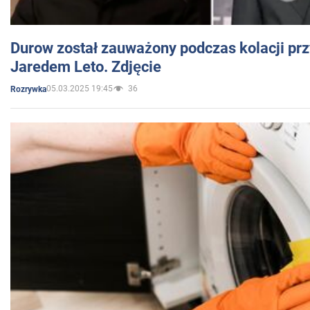
Durow został zauważony podczas kolacji prz
Jaredem Leto. Zdjęcie
05.03.2025 19:45
36
Rozrywka