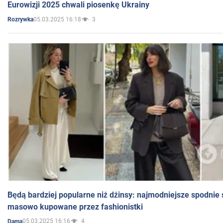
Eurowizji 2025 chwali piosenkę Ukrainy
05.03.2025 16:18
3
Rozrywka
Będą bardziej popularne niż dżinsy: najmodniejsze spodnie 
masowo kupowane przez fashionistki
05.03.2025 16:16
4
Dama