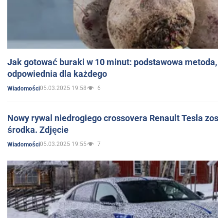
Jak gotować buraki w 10 minut: podstawowa metoda, 
odpowiednia dla każdego
05.03.2025 19:58
6
Wiadomości
Nowy rywal niedrogiego crossovera Renault Tesla zo
środka. Zdjęcie
05.03.2025 19:55
7
Wiadomości