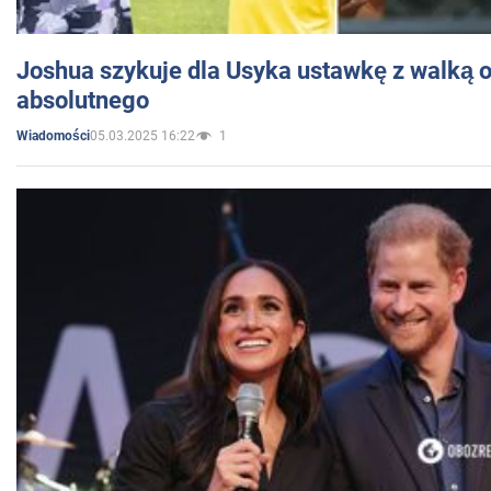
Joshua szykuje dla Usyka ustawkę z walką o 
absolutnego
05.03.2025 16:22
1
Wiadomości