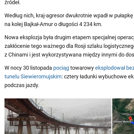
źródeł.
Według nich, kraj-agresor dwukrotnie wpadł w pułapk
na kolej Bajkał-Amur o długości 4 234 km.
Nowa eksplozja była drugim etapem specjalnej operacj
zakłócenie tego ważnego dla Rosji szlaku logistycznego
z Chinami i jest wykorzystywana między innymi do d
W nocy 30 listopada
pociąg
towarowy
eksplodował be
tunelu Siewieromujskim
: cztery ładunki wybuchowe e
podczas jazdy.