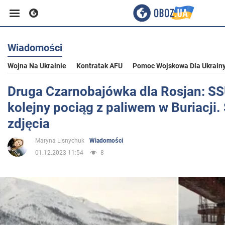
Wiadomości
Biznes
Wojna Na Ukrainie
Kontratak AFU
Pomoc Wojskowa Dla Ukrain
Sport
Druga Czarnobajówka dla Rosjan: S
kolejny pociąg z paliwem w Buriacji.
Rozrywka
zdjęcia
Maryna Lisnychuk
Wiadomości
Życie
01.12.2023 11:54
8
Polityka
Społeczeństwo