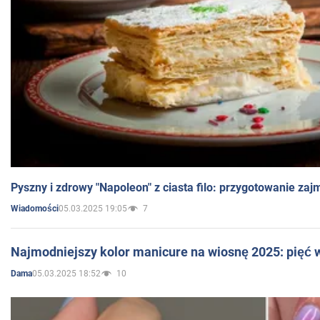
Pyszny i zdrowy "Napoleon" z ciasta filo: przygotowanie zaj
05.03.2025 19:05
7
Wiadomości
Najmodniejszy kolor manicure na wiosnę 2025: pięć
05.03.2025 18:52
10
Dama