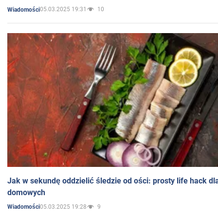
05.03.2025 19:31
10
Wiadomości
Jak w sekundę oddzielić śledzie od ości: prosty life hack d
domowych
05.03.2025 19:28
9
Wiadomości