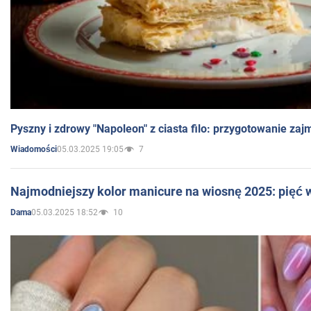
Pyszny i zdrowy "Napoleon" z ciasta filo: przygotowanie zaj
05.03.2025 19:05
7
Wiadomości
Najmodniejszy kolor manicure na wiosnę 2025: pięć
05.03.2025 18:52
10
Dama