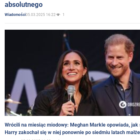
absolutnego
05.03.2025 16:22
1
Wiadomości
Wrócili na miesiąc miodowy: Meghan Markle opowiada, jak s
Harry zakochał się w niej ponownie po siedmiu latach małż