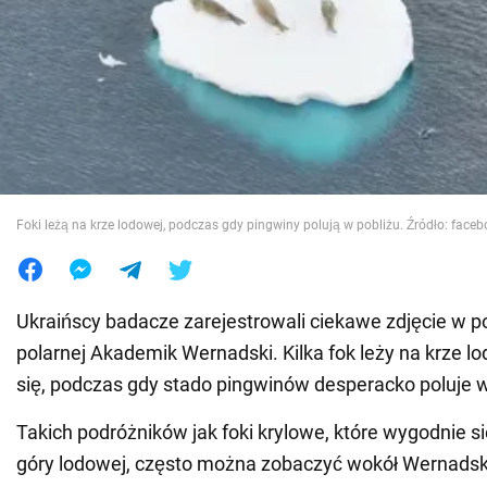
Wojna na Ukrainie
Świat
Jedzenie
Foki leżą na krze lodowej, podczas gdy pingwiny polują w pobliżu. Źródło: face
Ukraińscy badacze zarejestrowali ciekawe zdjęcie w pob
polarnej Akademik Wernadski. Kilka fok leży na krze lo
się, podczas gdy stado pingwinów desperacko poluje w
Takich podróżników jak foki krylowe, które wygodnie 
góry lodowej, często można zobaczyć wokół Wernads