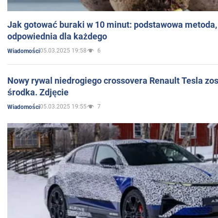
Jak gotować buraki w 10 minut: podstawowa metoda, 
odpowiednia dla każdego
05.03.2025 19:58
6
Wiadomości
Nowy rywal niedrogiego crossovera Renault Tesla zo
środka. Zdjęcie
05.03.2025 19:55
7
Wiadomości