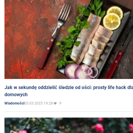
Jak w sekundę oddzielić śledzie od ości: prosty life hack d
domowych
05.03.2025 19:28
9
Wiadomości