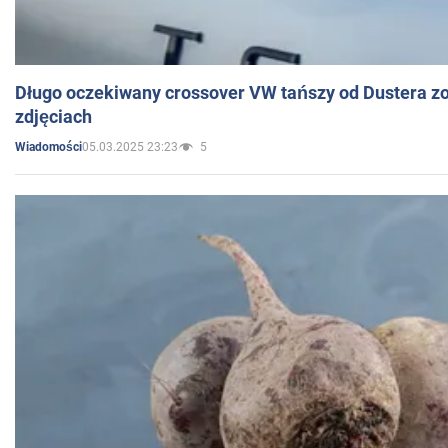
Długo oczekiwany crossover VW tańszy od Dustera zo
zdjęciach
05.03.2025 23:23
5
Wiadomości