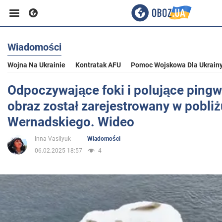
Wiadomości
Biznes
Wojna Na Ukrainie
Kontratak AFU
Pomoc Wojskowa Dla Ukrain
Sport
Odpoczywające foki i polujące pingw
obraz został zarejestrowany w pobliż
Rozrywka
Wernadskiego. Wideo
Inna Vasilyuk
Wiadomości
Życie
06.02.2025 18:57
4
Polityka
Społeczeństwo