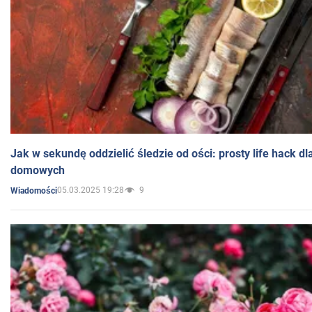
Jak w sekundę oddzielić śledzie od ości: prosty life hack d
domowych
05.03.2025 19:28
9
Wiadomości