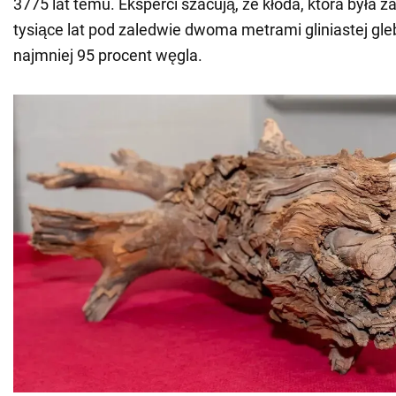
3775 lat temu. Eksperci szacują, że kłoda, która była 
tysiące lat pod zaledwie dwoma metrami gliniastej gl
najmniej 95 procent węgla.