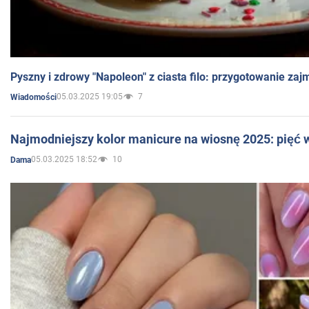
Pyszny i zdrowy "Napoleon" z ciasta filo: przygotowanie zaj
05.03.2025 19:05
7
Wiadomości
Najmodniejszy kolor manicure na wiosnę 2025: pięć
05.03.2025 18:52
10
Dama