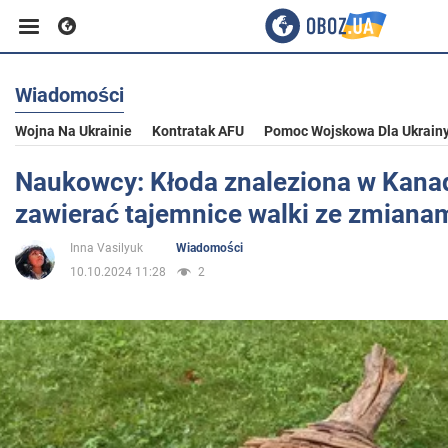
Wiadomości
Biznes
Wojna Na Ukrainie
Kontratak AFU
Pomoc Wojskowa Dla Ukrain
Sport
Naukowcy: Kłoda znaleziona w Kana
zawierać tajemnice walki ze zmianam
Rozrywka
Inna Vasilyuk
Wiadomości
10.10.2024 11:28
2
Życie
Polityka
Społeczeństwo