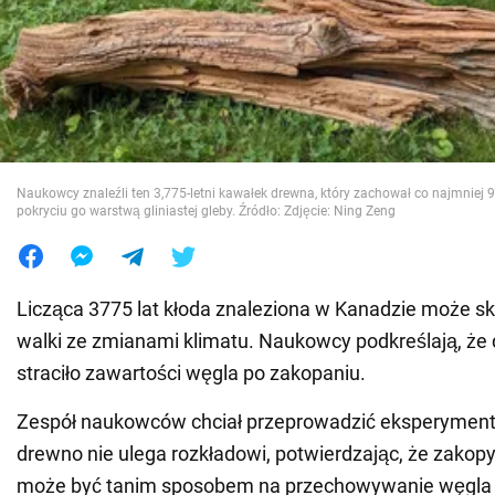
Wojna na Ukrainie
Świat
Jedzenie
Naukowcy znaleźli ten 3,775-letni kawałek drewna, który zachował co najmniej 9
pokryciu go warstwą gliniastej gleby. Źródło: Zdjęcie: Ning Zeng
Licząca 3775 lat kłoda znaleziona w Kanadzie może s
walki ze zmianami klimatu. Naukowcy podkreślają, że
straciło zawartości węgla po zakopaniu.
Zespół naukowców chciał przeprowadzić eksperyment
drewno nie ulega rozkładowi, potwierdzając, że zako
może być tanim sposobem na przechowywanie węgla