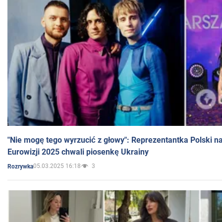
"Nie mogę tego wyrzucić z głowy": Reprezentantka Polski n
Eurowizji 2025 chwali piosenkę Ukrainy
05.03.2025 16:18
3
Rozrywka