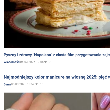
Pyszny i zdrowy "Napoleon" z ciasta filo: przygotowanie zaj
05.03.2025 19:05
7
Wiadomości
Najmodniejszy kolor manicure na wiosnę 2025: pięć
05.03.2025 18:52
10
Dama