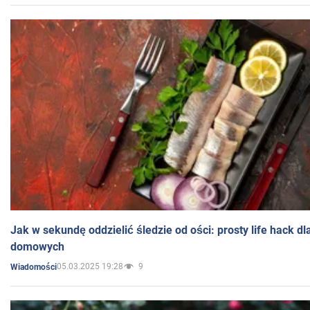
Jak w sekundę oddzielić śledzie od ości: prosty life hack d
domowych
05.03.2025 19:28
9
Wiadomości