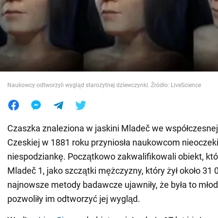
Wojna na Ukrainie
Świat
Jedzenie
Naukowcy odtworzyli wygląd starożytnej dziewczynki. Źródło: LiveScience
Czaszka znaleziona w jaskini Mladeč we współczesnej
Czeskiej w 1881 roku przyniosła naukowcom nieocze
niespodziankę. Początkowo zakwalifikowali obiekt, kt
Mladeč 1, jako szczątki mężczyzny, który żył około 31 0
najnowsze metody badawcze ujawniły, że była to młoda
pozwoliły im odtworzyć jej wygląd.