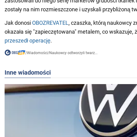
zastosowali do niego serię markerów grubości tkanek 
zostały na nim rozmieszczone i uzyskali przybliżoną tw
Jak donosi
OBOZREVATEL
, czaszka, którą naukowcy zn
okazała się "zapieczętowana" metalem, co wskazuje, 
przeszedł operację
.
/
Wiadomości
/
Naukowcy odtworzyli twarz...
Inne wiadomości