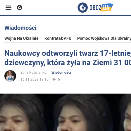
Wiadomości
Biznes
Wojna Na Ukrainie
Kontratak AFU
Pomoc Wojskowa Dla Ukrain
Sport
Naukowcy odtworzyli twarz 17-letnie
dziewczyny, która żyła na Ziemi 31 0
Rozrywka
Yulia Poterianko
Wiadomości
16.11.2023 13:10
6
Życie
Polityka
Społeczeństwo