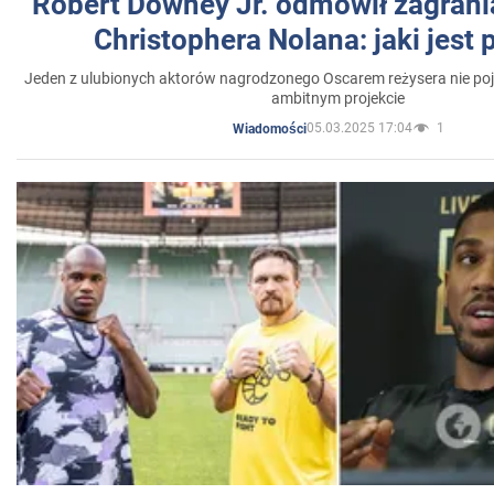
Robert Downey Jr. odmówił zagrani
Christophera Nolana: jaki jest
Jeden z ulubionych aktorów nagrodzonego Oscarem reżysera nie poja
ambitnym projekcie
05.03.2025 17:04
1
Wiadomości