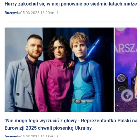
Harry zakochał się w niej ponownie po siedmiu latach małż
05.03.2025 16:20
1
Rozrywka
"Nie mogę tego wyrzucić z głowy": Reprezentantka Polski n
Eurowizji 2025 chwali piosenkę Ukrainy
05.03.2025 16:18
3
Rozrywka