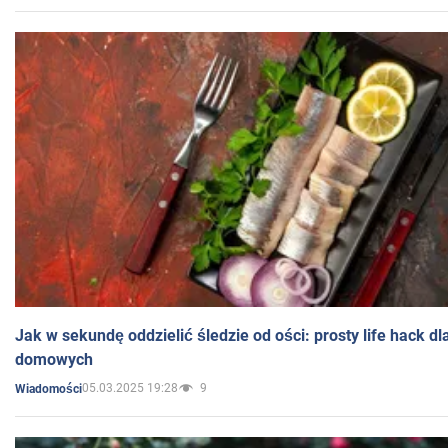
Jak w sekundę oddzielić śledzie od ości: prosty life hack d
domowych
05.03.2025 19:28
9
Wiadomości