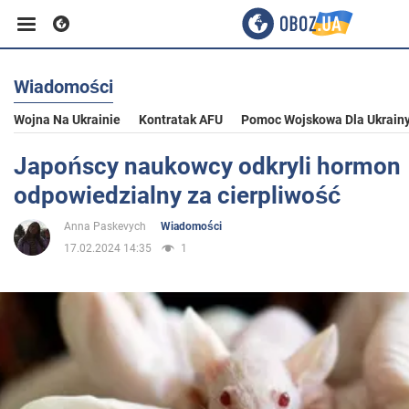
Wiadomości
Biznes
Wojna Na Ukrainie
Kontratak AFU
Pomoc Wojskowa Dla Ukrain
Sport
Japońscy naukowcy odkryli hormon
odpowiedzialny za cierpliwość
Rozrywka
Anna Paskevych
Wiadomości
17.02.2024 14:35
1
Życie
Polityka
Społeczeństwo