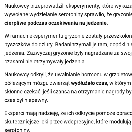
Naukowcy przeprowadzili eksperymenty, które wykazał
wywołane wydzielanie serotoniny sprawiło, że gryzonie
cierpliwe podczas oczekiwania na
jedzenie
.
W ramach eksperymentu gryzonie zostały przeszkolon
pyszczków do dziury. Badani trzymali je tam, dopóki ni
jedzenia. Zazwyczaj gryzonie były nagradzane za swoją
czasami nie otrzymywały jedzenia.
Naukowcy odkryli, że uwalnianie hormonu w grzbieto
półleżącym mózgu zwierząt
wydłużało czas
, w którym
skłonne czekać, jeśli szansa na otrzymanie nagrody by
czas był niepewny.
Eksperci mają nadzieję, że ich odkrycie pomoże opra
skuteczniejsze leki przeciwdepresyjne, które moduluj
serotoniny.