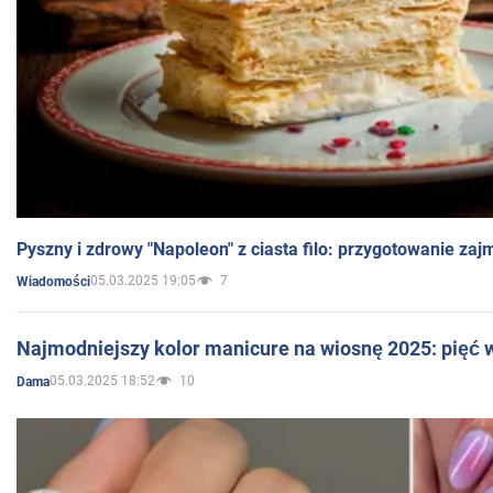
Pyszny i zdrowy "Napoleon" z ciasta filo: przygotowanie zaj
05.03.2025 19:05
7
Wiadomości
Najmodniejszy kolor manicure na wiosnę 2025: pięć
05.03.2025 18:52
10
Dama