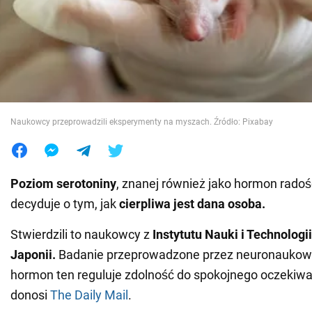
Wojna na Ukrainie
Świat
Jedzenie
Naukowcy przeprowadzili eksperymenty na myszach. Źródło: Pixabay
Poziom serotoniny
, znanej również jako hormon radośc
decyduje o tym, jak
cierpliwa
jest dana osoba.
Stwierdzili to naukowcy z
Instytutu Nauki i Technologi
Japonii.
Badanie przeprowadzone przez neuronaukow
hormon ten reguluje zdolność do spokojnego oczekiwa
donosi
The Daily Mail
.