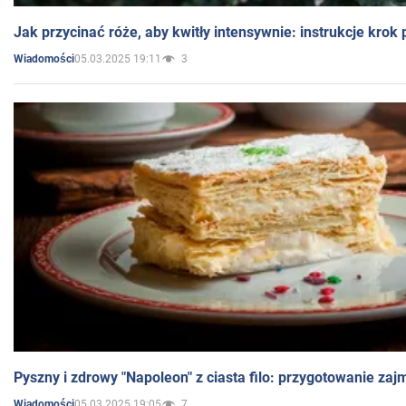
Jak przycinać róże, aby kwitły intensywnie: instrukcje krok
05.03.2025 19:11
3
Wiadomości
Pyszny i zdrowy "Napoleon" z ciasta filo: przygotowanie zaj
05.03.2025 19:05
7
Wiadomości