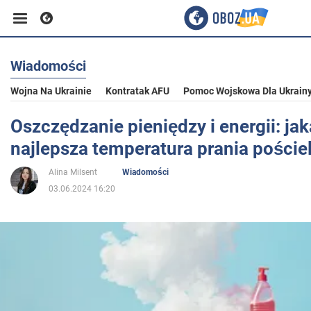
Wiadomości
Biznes
Wojna Na Ukrainie
Kontratak AFU
Pomoc Wojskowa Dla Ukrain
Sport
Oszczędzanie pieniędzy i energii: jak
najlepsza temperatura prania pościel
Rozrywka
Alina Milsent
Wiadomości
03.06.2024 16:20
Życie
Polityka
Społeczeństwo