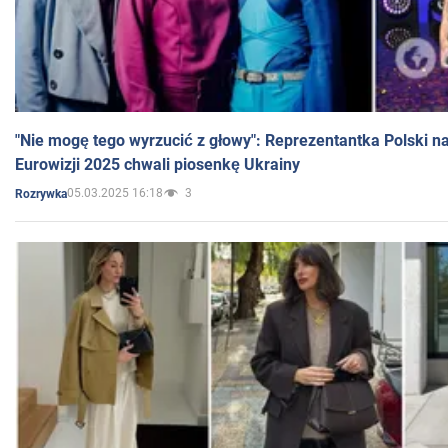
"Nie mogę tego wyrzucić z głowy": Reprezentantka Polski n
Eurowizji 2025 chwali piosenkę Ukrainy
05.03.2025 16:18
3
Rozrywka