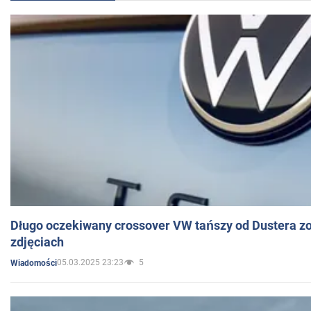
Długo oczekiwany crossover VW tańszy od Dustera zo
zdjęciach
05.03.2025 23:23
5
Wiadomości