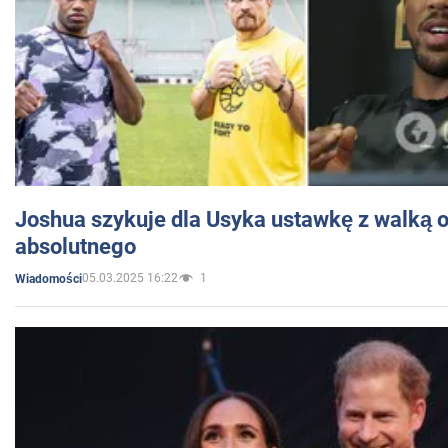
Joshua szykuje dla Usyka ustawkę z walką o 
absolutnego
05.03.2025 16:22
1
Wiadomości