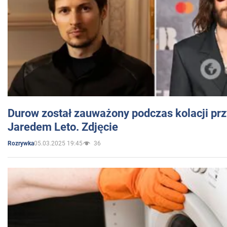
Durow został zauważony podczas kolacji prz
Jaredem Leto. Zdjęcie
05.03.2025 19:45
36
Rozrywka