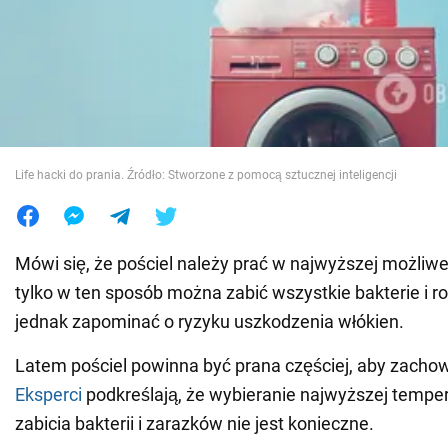
Wojna na Ukrainie
Świat
Jedzenie
Life hacki do prania. Źródło: Stworzone z pomocą sztucznej inteligencji
Mówi się, że pościel należy prać w najwyższej możliwe
tylko w ten sposób można zabić wszystkie bakterie i r
jednak zapominać o ryzyku uszkodzenia włókien.
Latem pościel powinna być prana częściej, aby zachowa
Eksperci
podkreślają, że wybieranie najwyższej temper
zabicia bakterii i zarazków nie jest konieczne.