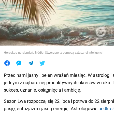
Wojna na Ukrainie
Świat
Jedzenie
Horoskop na sierpień. Źródło: Stworzony z pomocą sztucznej inteligencji
Przed nami jasny i pełen wrażeń miesiąc. W astrologii 
jednym z najbardziej produktywnych okresów w roku. 
sukces, uznanie, osiągnięcia i ambicję.
Sezon Lwa rozpoczął się 22 lipca i potrwa do 22 sierpn
pasję, entuzjazm i jasną energię. Astrologowie
podkreś