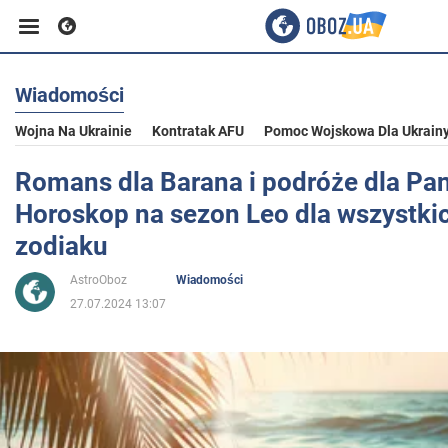
Wiadomości
Biznes
Wojna Na Ukrainie
Kontratak AFU
Pomoc Wojskowa Dla Ukrain
Sport
Romans dla Barana i podróże dla Pa
Horoskop na sezon Leo dla wszystk
Rozrywka
zodiaku
AstroOboz
Wiadomości
Życie
27.07.2024 13:07
Polityka
Społeczeństwo