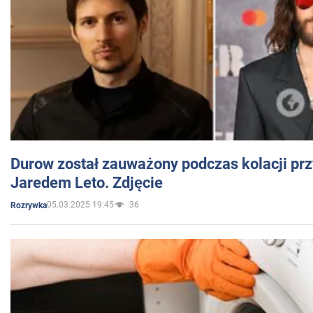
Durow został zauważony podczas kolacji prz
Jaredem Leto. Zdjęcie
05.03.2025 19:45
36
Rozrywka