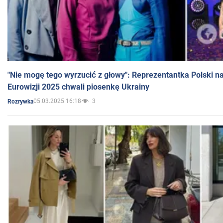
"Nie mogę tego wyrzucić z głowy": Reprezentantka Polski n
Eurowizji 2025 chwali piosenkę Ukrainy
05.03.2025 16:18
3
Rozrywka