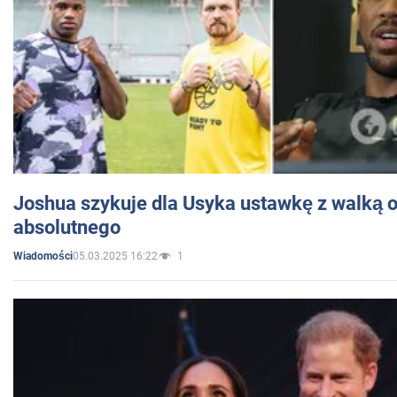
Joshua szykuje dla Usyka ustawkę z walką o 
absolutnego
05.03.2025 16:22
1
Wiadomości