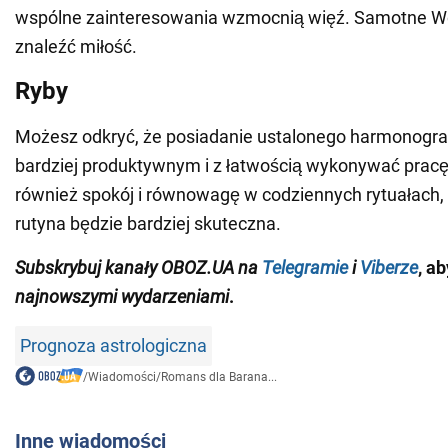
wspólne zainteresowania wzmocnią więź. Samotne W
znaleźć miłość.
Ryby
Możesz odkryć, że posiadanie ustalonego harmonogr
bardziej produktywnym i z łatwością wykonywać pracę.
również spokój i równowagę w codziennych rytuałach,
rutyna będzie bardziej skuteczna.
Subskrybuj kanały OBOZ.UA na
Telegramie
i
Viberze
, a
najnowszymi wydarzeniami
.
Prognoza astrologiczna
/
Wiadomości
/
Romans dla Barana...
Inne wiadomości