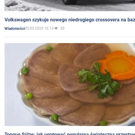
Volkswagen szykuje nowego niedrogiego crossovera na bazi
05.03.2025 16:15
20
Wiadomości
Tongue Sülze: jak ugotować popularną świąteczną przysta