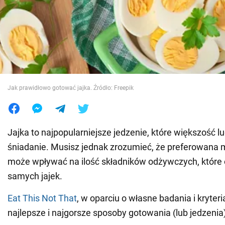
Wojna na Ukrainie
Świat
Jedzenie
Jak prawidłowo gotować jajka. Źródło: Freepik
Jajka to najpopularniejsze jedzenie, które większość lud
śniadanie. Musisz jednak zrozumieć, że preferowana
może wpływać na ilość składników odżywczych, które 
samych jajek.
Eat This Not That
, w oparciu o własne badania i kryter
najlepsze i najgorsze sposoby gotowania (lub jedzenia)