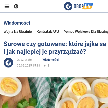
Wiadomości
Biznes
Wojna Na Ukrainie
Kontratak AFU
Pomoc Wojskowa Dla Ukrain
Sport
Surowe czy gotowane: które jajka są
i jak najlepiej je przyrządzać?
Rozrywka
Obozrevatel
Wiadomości
05.02.2025 15:18
3
Życie
Polityka
Społeczeństwo