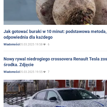
Jak gotować buraki w 10 minut: podstawowa metoda, 
odpowiednia dla każdego
05.03.2025 19:58
6
Wiadomości
Nowy rywal niedrogiego crossovera Renault Tesla zo
środka. Zdjęcie
05.03.2025 19:55
7
Wiadomości