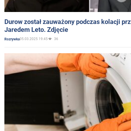
Durow został zauważony podczas kolacji prz
Jaredem Leto. Zdjęcie
05.03.2025 19:45
36
Rozrywka