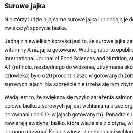
Surowe jajka
Niektórzy ludzie piją same surowe jajka lub dodają je 
zwiększyć spożycie białka.
Jedną z niewielkich korzyści jest to, że surowe jajka z
witaminy A niż jajka gotowane. Według raportu opubl
International Journal of Food Sciences and Nutrition, 
A1 (retinolu, niezbędnego do widzenia, utrzymania skó
człowieka) było o 20 procent niższe w gotowanych żół
surowych jajach. Na szczęście nie trzeba się tym zby
Wadą jest to, że zwiększa się ryzyko zarażenia salmone
połowa białka z surowych jaj jest wchłaniana przez or
porównaniu do 91% w jajach gotowanych). Ponadto su
zawierają awidynę, białko, które wiąże się z biotyną, w
pomaga utrzymać lśniące włosy i zapobiega jej wchłan