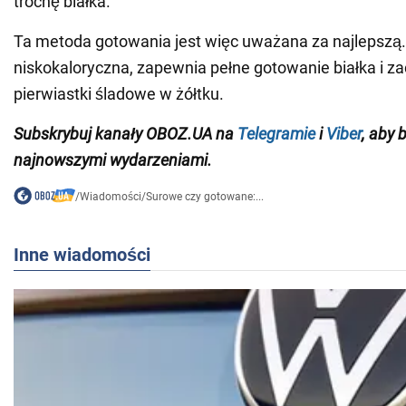
trochę białka.
Ta metoda gotowania jest więc uważana za najlepszą.
niskokaloryczna, zapewnia pełne gotowanie białka i z
pierwiastki śladowe w żółtku.
Subskrybuj
kanały
OBOZ
.
UA na
Telegramie
i
Viber
, aby 
najnowszymi wydarzeniami.
/
Wiadomości
/
Surowe czy gotowane:...
Inne wiadomości