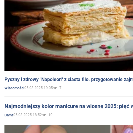
Pyszny i zdrowy "Napoleon" z ciasta filo: przygotowanie zaj
05.03.2025 19:05
7
Wiadomości
Najmodniejszy kolor manicure na wiosnę 2025: pięć
05.03.2025 18:52
10
Dama