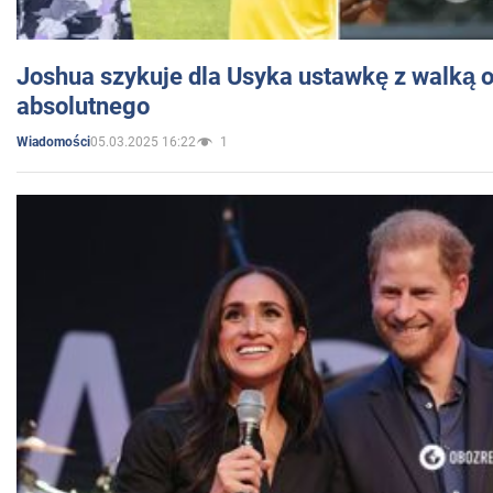
Joshua szykuje dla Usyka ustawkę z walką o 
absolutnego
05.03.2025 16:22
1
Wiadomości