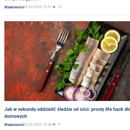
05.03.2025 19:31
10
Wiadomości
Jak w sekundę oddzielić śledzie od ości: prosty life hack d
domowych
05.03.2025 19:28
9
Wiadomości